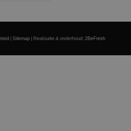
leid
|
Sitemap
| Realisatie & onderhoud:
2BeFresh