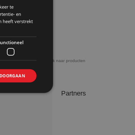
keer te
tentie- en
 heeft verstrekt
unctioneel
DOORGAAN
Partners