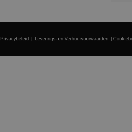
|
Privacybeleid
|
Leverings- en Verhuurvoorwaarden
|
Cookiebe