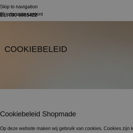
TEL: 030-6865422
MAIL: INFO@SHOPMADE.NL
Skip to navigation
Skip to main content
EL: 030-6865422
COOKIEBELEID
Cookiebeleid Shopmade
Op deze website maken wij gebruik van cookies. Cookies zijn 