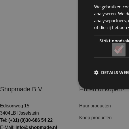
We gebruiken coo
analyseren. We de
analysepartners,
of die zij hebbe
Strikt noodzak
Producten
DETAILS WE
Shopmade B.V.
Huren of kopen?
Edisonweg 15
Huur producten
3404LB IJsselstein
Koop producten
Tel:
(+31) (0)30-686 54 22
E-Mail:
info@shopmade.nl