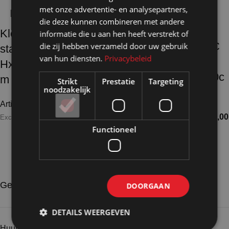
met onze advertentie- en analysepartners,
die deze kunnen combineren met andere
Kleedkamer wit PVC
informatie die u aan hen heeft verstrekt of
Kleedkamer wit PVC
die zij hebben verzameld door uw gebruik
standalone
van hun diensten.
Privacybeleid
standalone
HxBxD200x100x100c
HxBxD200x100x100c
m onderbouw CBX
Strikt
Prestatie
Targeting
noodzakelijk
m onderbouw FLX
Artikelnummer: 55420
€
823,50
Artikelnummer: 55430
€
908,00
Excl. BTW
Functioneel
Excl. BTW
1
2
→
Gebruik de filters hieronder ↓
DOORGAAN
DETAILS WEERGEVEN
Huur of koop