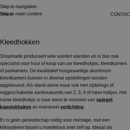
Skip to navigation
Skip to main content
Menu
CONTAC
Kleedhokjes
Kleedhokken
Shopmade produceert vele soorten wanden en is dan ook
specialist voor huur of koop van uw kleedhokjes, kleedkamers
of paskamers. De kwalitatief hoogwaardige aluminium
kleedkamers kunnen in diverse opstellingen worden
opgebouwd. Als stand-alone maar ook met zijdelings of
ruggeschakelde aanbouwunits van 2, 3, 4 of meer hokjes. Het
ruime kleedhokje is naar wens te voorzien van
spiegel
,
kapstokhaken
en eventueel
verlichting
.
Er is geen gereedschap nodig voor montage, met een
kliksysteem bouwt u moeiteloos snel zelf op. Ideaal als