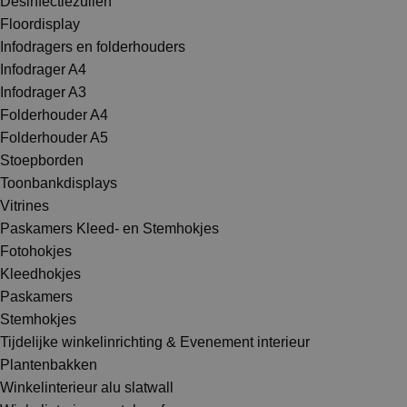
Desinfectiezuilen
Floordisplay
Infodragers en folderhouders
Infodrager A4
Infodrager A3
Folderhouder A4
Folderhouder A5
Stoepborden
Toonbankdisplays
Vitrines
Paskamers Kleed- en Stemhokjes
Fotohokjes
Kleedhokjes
Paskamers
Stemhokjes
Tijdelijke winkelinrichting & Evenement interieur
Plantenbakken
Winkelinterieur alu slatwall