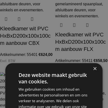
Kleedkamer wit PVC
Kleedkamer wit PVC
HxBxD200x100x100c
HxBxD200x100x100c
m aanbouw CBX
m aanbouw FLX
Artikelnummer: 55401
€
624,00
Artikelnummer: 55411
€
658,50
Excl. BTW
×
Excl. BTW
Deze website maakt gebruik
Ook te huur
van cookies.
We gebruiken cookies om inhoud en
advertenties te personaliseren en om ons
verkeer te analyseren. We delen ook
informatie over uw gebruik van onze site