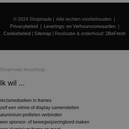
© 2024 Shopmade | Alle rechten voorbehouden |
Privacybeleid
|
Leverings- en Verhuurvoorwaarden
|
Cookiebeleid
|
Sitemap
| Realisatie & onderhoud:
2BeFresh
Shopmade keuzehulp
Ik wil ...
reclamedoeken in frames
zelf een vitrine of display samenstellen
aluminium profielen verbinden
een sponsor- of bewegwijzeringbord maken