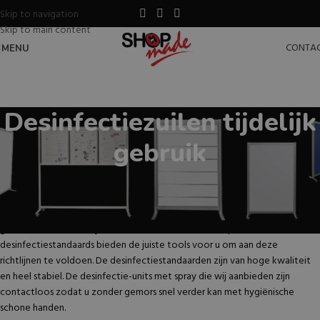
Skip to navigation
Skip to main content
CONTA
MENU
Desinfectiezuilen tijdelijk
gebruik
Desinfectiezuilen
Nu en in de toekomst is en blijft het erg belangrijk dat mensen hun handen
goed desinfecteren bij binnenkomst in een ruimte of pand. Onze
desinfectiestandaards bieden de juiste tools voor u om aan deze
richtlijnen te voldoen. De desinfectiestandaarden zijn van hoge kwaliteit
en heel stabiel. De desinfectie-units met spray die wij aanbieden zijn
contactloos zodat u zonder gemors snel verder kan met hygiënische
schone handen.