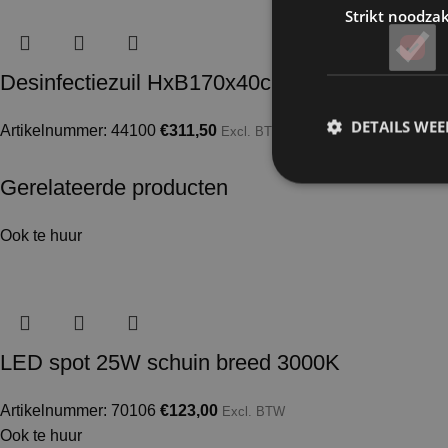
Strikt noodzak
Desinfectiezuil HxB170x40cm no touch dispen
DETAILS WE
Artikelnummer: 44100
€
311,50
Excl. BTW
Gerelateerde producten
Ook te huur
LED spot 25W schuin breed 3000K
Artikelnummer: 70106
€
123,00
Excl. BTW
Ook te huur