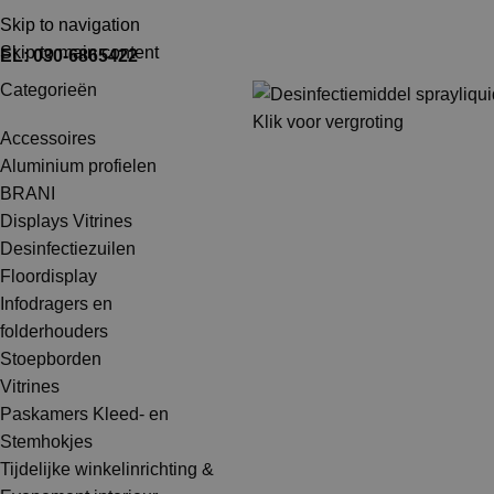
TEL: 030-6865422
MAIL: INFO@SHOPMADE.NL
Skip to navigation
Skip to main content
EL: 030-6865422
Categorieën
Klik voor vergroting
Accessoires
Aluminium profielen
BRANI
Displays Vitrines
Desinfectiezuilen
Floordisplay
Infodragers en
folderhouders
Stoepborden
Vitrines
Paskamers Kleed- en
Stemhokjes
Tijdelijke winkelinrichting &