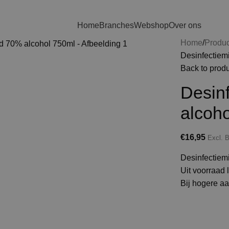
Home
Branches
Webshop
Over ons
Home
Produ
Desinfectiem
Back to prod
Desinf
alcoh
€
16,95
Excl.
Desinfectiemi
Uit voorraad 
Bij hogere aa