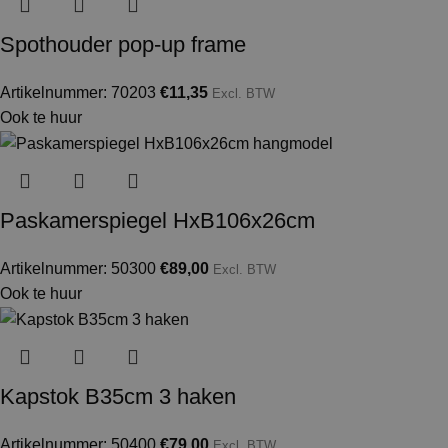
Spothouder pop-up frame
Artikelnummer: 70203
€
11,35
Excl. BTW
Ook te huur
Paskamerspiegel HxB106x26cm
Artikelnummer: 50300
€
89,00
Excl. BTW
Ook te huur
Kapstok B35cm 3 haken
Artikelnummer: 50400
€
79,00
Excl. BTW