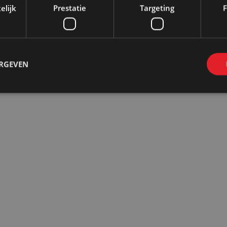
elijk
Prestatie
Targeting
F
ser
ERGEVEN