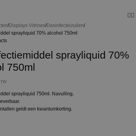
cten
Displays Vitrines
Desinfectiezuilen
iddel sprayliquid 70% alcohol 750ml
ucts
ectiemiddel sprayliquid 70%
ol 750ml
 BTW
ddel sprayliquid 750ml. Navulling.
leverbaar.
ntallen geldt een kwantumkorting.