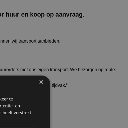
or huur en koop op aanvraag.
unnen wij transport aanbieden.
huurorders met ons eigen transport. We bezorgen op route.
×
 op wens bezorgen in een tijdvak.“
keer te
tentie- en
 heeft verstrekt