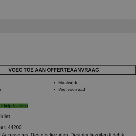
VOEG TOE AAN OFFERTEAANVRAAG
Maatwerk
e
Veel voorraad
r hulp & advies
hlist
mer:
44200
:
Accessoires
,
Desinfectiezuilen
,
Desinfectiezuilen tijdelijk