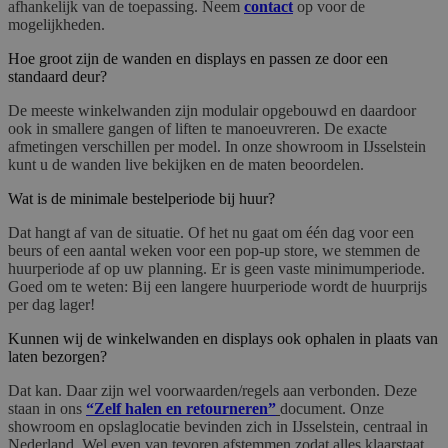
afhankelijk van de toepassing. Neem
contact
op voor de
mogelijkheden.
Hoe groot zijn de wanden en displays en passen ze door een
standaard deur?
De meeste winkelwanden zijn modulair opgebouwd en daardoor
ook in smallere gangen of liften te manoeuvreren. De exacte
afmetingen verschillen per model. In onze showroom in IJsselstein
kunt u de wanden live bekijken en de maten beoordelen.
Wat is de minimale bestelperiode bij huur?
Dat hangt af van de situatie. Of het nu gaat om één dag voor een
beurs of een aantal weken voor een pop-up store, we stemmen de
huurperiode af op uw planning. Er is geen vaste minimumperiode.
Goed om te weten: Bij een langere huurperiode wordt de huurprijs
per dag lager!
Kunnen wij de winkelwanden en displays ook ophalen in plaats van
laten bezorgen?
Dat kan. Daar zijn wel voorwaarden/regels aan verbonden. Deze
staan in ons
“Zelf halen en retourneren”
document. Onze
showroom en opslaglocatie bevinden zich in IJsselstein, centraal in
Nederland. Wel even van tevoren afstemmen zodat alles klaarstaat.