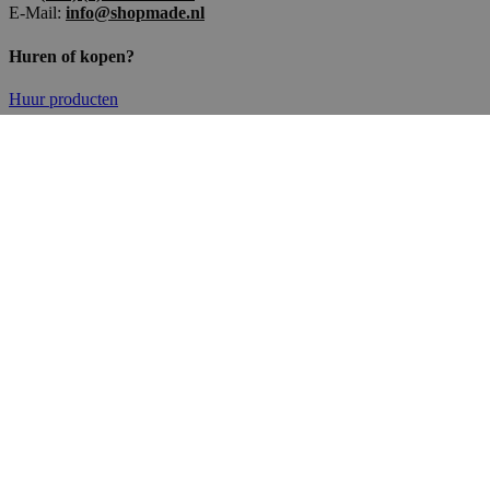
E-Mail:
info@shopmade.nl
Huren of kopen?
Huur producten
Koop producten
Partners