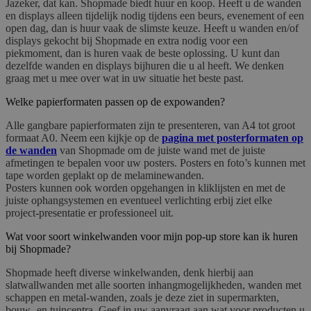
Jazeker, dat kan. Shopmade biedt huur en koop. Heeft u de wanden
en displays alleen tijdelijk nodig tijdens een beurs, evenement of een
open dag, dan is huur vaak de slimste keuze. Heeft u wanden en/of
displays gekocht bij Shopmade en extra nodig voor een
piekmoment, dan is huren vaak de beste oplossing. U kunt dan
dezelfde wanden en displays bijhuren die u al heeft. We denken
graag met u mee over wat in uw situatie het beste past.
Welke papierformaten passen op de expowanden?
Alle gangbare papierformaten zijn te presenteren, van A4 tot groot
formaat A0. Neem een kijkje op de
pagina met posterformaten op
de wanden
van Shopmade om de juiste wand met de juiste
afmetingen te bepalen voor uw posters. Posters en foto’s kunnen met
tape worden geplakt op de melaminewanden.
Posters kunnen ook worden opgehangen in kliklijsten en met de
juiste ophangsystemen en eventueel verlichting erbij ziet elke
project-presentatie er professioneel uit.
Wat voor soort winkelwanden voor mijn pop-up store kan ik huren
bij Shopmade?
Shopmade heeft diverse winkelwanden, denk hierbij aan
slatwallwanden met alle soorten inhangmogelijkheden, wanden met
schappen en metal-wanden, zoals je deze ziet in supermarkten,
bouw- en tuincentra. Geef in uw aanvraag aan wat voor producten u