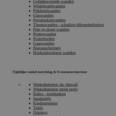
Geluidswerende wanden
Whiteboardwanden
Prikbordwanden
Glaswanden
Peesdoekenwanden
Themawanden - schaduw/silhouettedoeken
Pipe en drape wanden
Posterwanden
Posterborden
Gaaswanden
Bureauschermen
Hoekoplossingen wanden
Tijdelijke winkel-inrichting & Evenement interieur
Winkelinterieur alu slatwall
Winkelinterieur metal perfo
Balies - toonbanken
Inpaktafels
Kledingrekken
Tafels
Displays