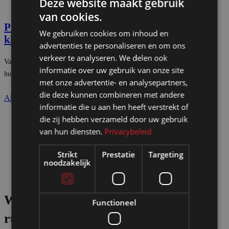
Deze website maakt gebruik
van cookies.
Paskamers en
We gebruiken cookies om inhoud en
kledingrekken
advertenties te personaliseren en om ons
verkeer te analyseren. We delen ook
Van losse
kledingrekken
tot complete pashokjes in een rij. Leverbaar als
informatie over uw gebruik van onze site
huur of koop.
met onze advertentie- en analysepartners,
die deze kunnen combineren met andere
Alle paskamers
informatie die u aan hen heeft verstrekt of
die zij hebben verzameld door uw gebruik
van hun diensten.
Privacybeleid
Strikt
Prestatie
Targeting
noodzakelijk
Wij adviseren u hoe u van iedere
Functioneel
ruimte een
inspirerende omgeving