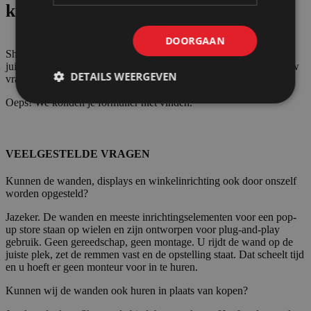
kunt maken.
DOORGAAN
Shopmade helpt dagelijks overheidsinstellingen en scholen met de
juiste duurzame oplossingen. Laat ons met u meedenken en stel uw
DETAILS WEERGEVEN
vraag direct aan onze professionals.
Oeps! We konden je formulier niet vinden.
VEELGESTELDE VRAGEN
Kunnen de wanden, displays en winkelinrichting ook door onszelf
worden opgesteld?
Jazeker. De wanden en meeste inrichtingselementen voor een pop-
up store staan op wielen en zijn ontworpen voor plug-and-play
gebruik. Geen gereedschap, geen montage. U rijdt de wand op de
juiste plek, zet de remmen vast en de opstelling staat. Dat scheelt tijd
en u hoeft er geen monteur voor in te huren.
Kunnen wij de wanden ook huren in plaats van kopen?