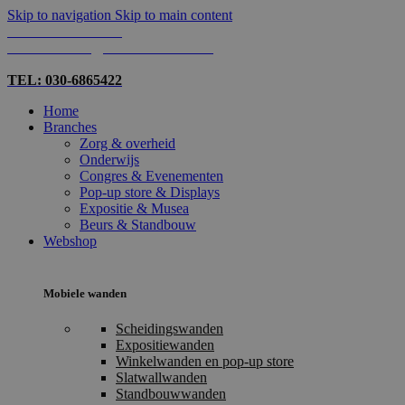
Skip to navigation
Skip to main content
TEL: 030-6865422
MAIL: INFO@SHOPMADE.NL
TEL: 030-6865422
Home
Branches
Zorg & overheid
Onderwijs
Congres & Evenementen
Pop-up store & Displays
Expositie & Musea
Beurs & Standbouw
Webshop
Mobiele wanden
Scheidingswanden
Expositiewanden
Winkelwanden en pop-up store
Slatwallwanden
Standbouwwanden