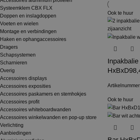
Accessoires aluminium profielen
Systeemklem CBX FLX
Ook te huur
Doppen en inslagdoppen
Voeten en wielen
Montage en verbindingen
Haken en ophangaccessoires
Dragers
Schapsystemen
Inpakbalie
Scharnieren
HxBxD98,4
Overig
Accessoires displays
Artikelnummer
Accessoires exposities
Accessoires paskamers en stemhokjes
Ook te huur
Accessoires profit
Accessoires whiteboardwanden
Accessoires winkelwanden en pop-up store
Verlichting
Aanbiedingen
Bar HxBxD