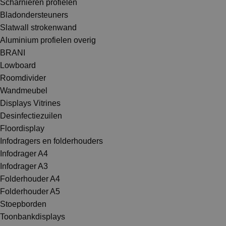
Scharnieren profielen
Bladondersteuners
Slatwall strokenwand
Aluminium profielen overig
BRANI
Lowboard
Roomdivider
Wandmeubel
Displays Vitrines
Desinfectiezuilen
Floordisplay
Infodragers en folderhouders
Infodrager A4
Infodrager A3
Folderhouder A4
Folderhouder A5
Stoepborden
Toonbankdisplays