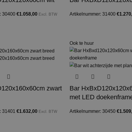
: 30400
€
1.058,00
Artikelnummer: 31400
€
1.270
Excl. BTW
Ook te huur
D120x160x60cm zwart
Bar HxBxD120x120x6
met LED doekenfram
: 31401
€
1.632,00
Artikelnummer: 30450
€
1.509
Excl. BTW