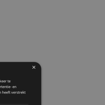
×
keer te
tentie- en
 heeft verstrekt