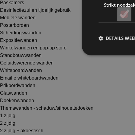
Paskamers
Strikt noodzak
Desinfectiezuilen tijdelijk gebruik
Mobiele wanden
Posterborden
Scheidingswanden
DETAILS WE
Expositiewanden
Winkelwanden en pop-up store
Standbouwwanden
Geluidswerende wanden
Whiteboardwanden
Emaille whiteboardwanden
Prikbordwanden
Glaswanden
Doekenwanden
Themawanden - schaduw/silhouettedoeken
1 zijdig
2 zijdig
2 zijdig + akoestisch