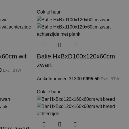
Ook te huur
x60cm wit
Balie HxBxD100x120x60cm
zwart
0
Excl. BTW
Artikelnummer: 31300
€
995,50
Excl. BTW
Ook te huur
0cm zwart