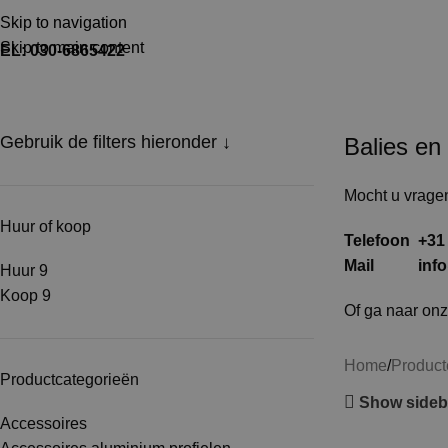
TEL: 030-6865422
MAIL: INFO@SHOPMADE.NL
Skip to navigation
Skip to main content
EL: 030-6865422
Balies toonbanken
Gebruik de filters hieronder ↓
Balies en
Mocht u vrage
Huur of koop
Telefoon +31 
Mail
inf
Huur
9
Koop
9
Of ga naar on
Home
Product
Productcategorieën
Show sideb
Accessoires