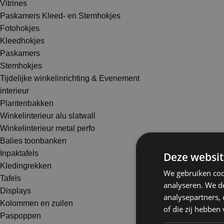
Vitrines
Paskamers Kleed- en Stemhokjes
Fotohokjes
Kleedhokjes
Paskamers
Stemhokjes
Tijdelijke winkelinrichting & Evenement
interieur
Plantenbakken
Winkelinterieur alu slatwall
Winkelinterieur metal perfo
Balies toonbanken
Inpaktafels
Deze websit
Kledingrekken
We gebruiken coo
Tafels
analyseren. We de
Displays
analysepartners,
Kolommen en zuilen
of die zij hebbe
Paspoppen