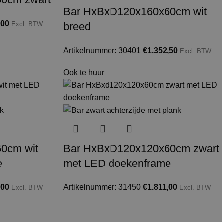
Bar HxBxD120x160x60cm wit
,00
breed
Excl. BTW
Artikelnummer: 30401
€
1.352,50
Excl. BTW
Ook te huur
0cm wit
Bar HxBxD120x120x60cm zwart
e
met LED doekenframe
,00
Artikelnummer: 31450
€
1.811,00
Excl. BTW
Excl. BTW