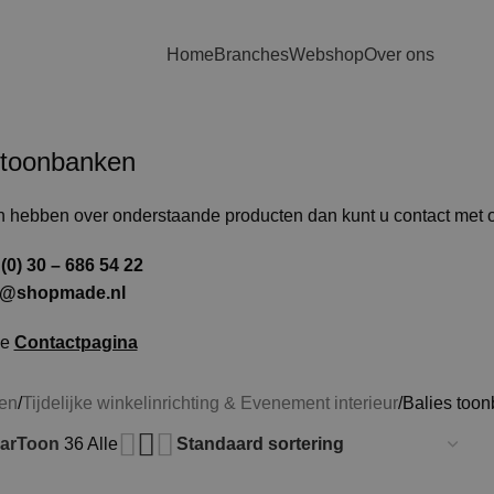
Home
Branches
Webshop
Over ons
 toonbanken
n hebben over onderstaande producten dan kunt u contact met
(0) 30 – 686 54 22
o@shopmade.nl
ze
Contactpagina
en
Tijdelijke winkelinrichting & Evenement interieur
Balies too
ar
Toon
36
Alle