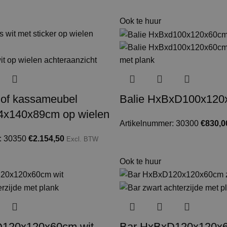
Ook te huur
 of kassameubel
Balie HxBxD100x120
x140x89cm op wielen
Artikelnummer: 30300
€
830,0
: 30350
€
2.154,50
Excl. BTW
Ook te huur
120x120x60cm wit
Bar HxBxD120x120x6