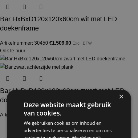
Bar HxBxD120x120x60cm wit met LED
doekenframe
Artikelnummer: 30450
€
1.509,00
Excl. BTW
Ook te huur
Bar HxBxD120x120x60cm zwart met LED
×
doekenframe
Deze website maakt gebruik
van cookies.
Artikelnummer: 31450
€
1.811,00
Excl. BTW
We gebruiken cookies om inhoud en
advertenties te personaliseren en om ons
verkeer te analyseren. We delen ook