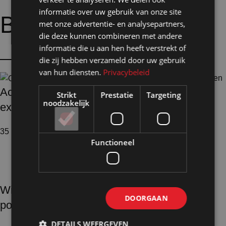
informatie over uw gebruik van onze site
Bijpassende
opties:
met onze advertentie- en analysepartners,
die deze kunnen combineren met andere
informatie die u aan hen heeft verstrekt of
die zij hebben verzameld door uw gebruik
van hun diensten.
Privacybeleid
Accessoires
Strikt
Prestatie
Targeting
Tijdelijke
noodzakelijk
exposities
winkelinrichting &
35 producten
Evenement interieur
Functioneel
187 producten
Winkelwanden en
DOORGAAN
pop-up store
DETAILS WEERGEVEN