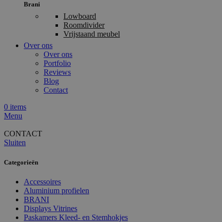
Brani
Lowboard
Roomdivider
Vrijstaand meubel
Over ons
Over ons
Portfolio
Reviews
Blog
Contact
0
items
Menu
CONTACT
Sluiten
Categorieën
Accessoires
Aluminium profielen
BRANI
Displays Vitrines
Paskamers Kleed- en Stemhokjes