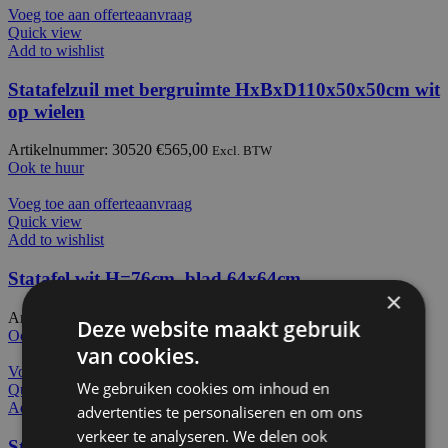
Voeg toe aan offerteaanvraag
Quick view
Add to wishlist
Statafelzuil met bergruimte HxBxD110x50x50cm wit
op wielen
Artikelnummer: 30520
€
565,00
Excl. BTW
Ook te huur
Voeg toe aan offerteaanvraag
Quick view
Add to wishlist
Statafel wit H=76cm, blad 64x64cm
×
Artikelnummer: 30517
€
199,00
Excl. BTW
Deze website maakt gebruik
Ook te huur
van cookies.
Voeg toe aan offerteaanvraag
We gebruiken cookies om inhoud en
Quick view
Add to wishlist
advertenties te personaliseren en om ons
verkeer te analyseren. We delen ook
Statafel wit H=76cm, blad 93x64cm