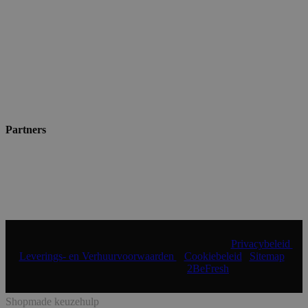
Partners
© 2024 Shopmade | Alle rechten voorbehouden |
Privacybeleid
|
Leverings- en Verhuurvoorwaarden
|
Cookiebeleid
|
Sitemap
|
Realisatie & onderhoud:
2BeFresh
Shopmade keuzehulp