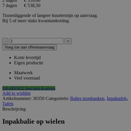
2 dagen € 359,00
7 dagen € 538,50
Tussenliggende of langere huurtermijn op aanvraag.
Bij 5 of meer stuks kwantumkorting.
Inpakbalie
of
Voeg toe aan offerteaanvraag
kassameubel
HxBxD98,4x140x89cm
Korte levertijd
op
Eigen productie
wielen
aantal
Maatwerk
Veel voorraad
030-6865422 Voor hulp & advies
Add to wishlist
Artikelnummer:
30350
Categorieën:
Balies toonbanken
,
Inpaktafels
,
Tafels
Beschrijving
Inpakbalie op wielen