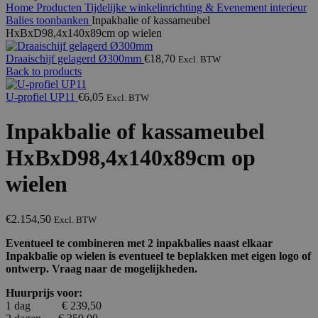
Home
Producten
Tijdelijke winkelinrichting & Evenement interieur
Balies toonbanken
Inpakbalie of kassameubel
HxBxD98,4x140x89cm op wielen
Draaischijf gelagerd Ø300mm
€
18,70
Excl. BTW
Back to products
U-profiel UP11
€
6,05
Excl. BTW
Inpakbalie of kassameubel
HxBxD98,4x140x89cm op
wielen
€
2.154,50
Excl. BTW
Eventueel te combineren met 2 inpakbalies naast elkaar
Inpakbalie op wielen is eventueel te beplakken met eigen logo of
ontwerp. Vraag naar de mogelijkheden.
Huurprijs voor:
1 dag € 239,50