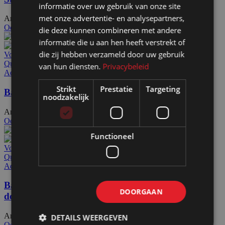
informatie over uw gebruik van onze site
met onze advertentie- en analysepartners,
Artikelnummer: 30518
€
211,00
Excl. BTW
Ook te huur
die deze kunnen combineren met andere
informatie die u aan hen heeft verstrekt of
die zij hebben verzameld door uw gebruik
Voeg toe aan offerteaanvraag
Quick view
van hun diensten.
Privacybeleid
Add to wishlist
Strikt
Prestatie
Targeting
Bar HxBxD120x120x60cm wit
noodzakelijk
Artikelnummer: 30400
€
1.058,00
Excl. BTW
Ook te huur
Functioneel
Voeg toe aan offerteaanvraag
Quick view
Add to wishlist
Bar HxBxD120x120x60cm wit met LED
DOORGAAN
doekenframe
Artikelnummer: 30450
€
1.509,00
DETAILS WEERGEVEN
Excl. BTW
Ook te huur