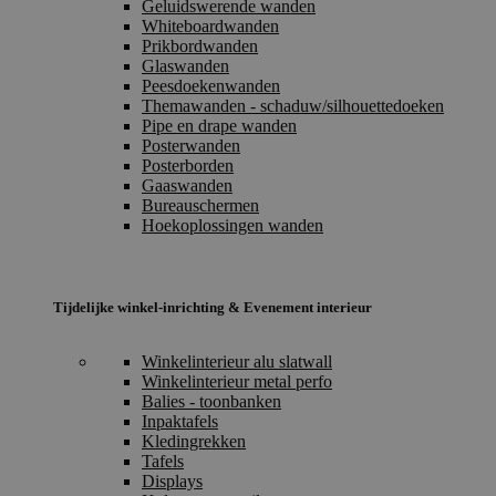
Geluidswerende wanden
Whiteboardwanden
Prikbordwanden
Glaswanden
Peesdoekenwanden
Themawanden - schaduw/silhouettedoeken
Pipe en drape wanden
Posterwanden
Posterborden
Gaaswanden
Bureauschermen
Hoekoplossingen wanden
Tijdelijke winkel-inrichting & Evenement interieur
Winkelinterieur alu slatwall
Winkelinterieur metal perfo
Balies - toonbanken
Inpaktafels
Kledingrekken
Tafels
Displays