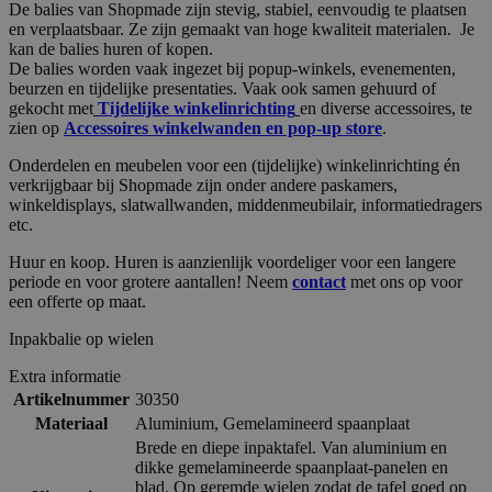
De balies van Shopmade zijn stevig, stabiel, eenvoudig te plaatsen
en verplaatsbaar. Ze zijn gemaakt van hoge kwaliteit materialen. Je
kan de balies huren of kopen.
De balies worden vaak ingezet bij popup-winkels, evenementen,
beurzen en tijdelijke presentaties. Vaak ook samen gehuurd of
gekocht met
Tijdelijke winkelinrichting
en diverse accessoires, te
zien op
Accessoires winkelwanden en pop-up store
.
Onderdelen en meubelen voor een (tijdelijke) winkelinrichting én
verkrijgbaar bij Shopmade zijn onder andere paskamers,
winkeldisplays, slatwallwanden, middenmeubilair, informatiedragers
etc.
Huur en koop. Huren is aanzienlijk voordeliger voor een langere
periode en voor grotere aantallen! Neem
contact
met ons op voor
een offerte op maat.
Inpakbalie op wielen
Extra informatie
Artikelnummer
30350
Materiaal
Aluminium
,
Gemelamineerd spaanplaat
Brede en diepe inpaktafel. Van aluminium en
dikke gemelamineerde spaanplaat-panelen en
blad. Op geremde wielen zodat de tafel goed op