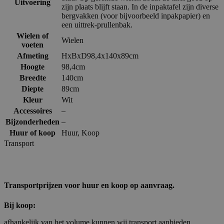
Uitvoering
zijn plaats blijft staan. In de inpaktafel zijn diverse
bergvakken (voor bijvoorbeeld inpakpapier) en
een uittrek-prullenbak.
Wielen of
Wielen
voeten
Afmeting
HxBxD98,4x140x89cm
Hoogte
98,4cm
Breedte
140cm
Diepte
89cm
Kleur
Wit
Accessoires
–
Bijzonderheden
–
Huur of koop
Huur
,
Koop
Transport
Transportprijzen voor huur en koop op aanvraag.
Bij koop:
afhankelijk van het volume kunnen wij transport aanbieden.