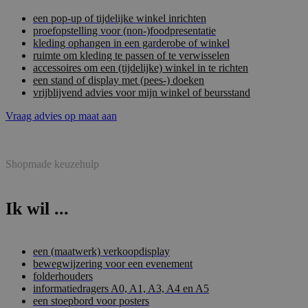
een pop-up of tijdelijke winkel inrichten
proefopstelling voor (non-)foodpresentatie
kleding ophangen in een garderobe of winkel
ruimte om kleding te passen of te verwisselen
accessoires om een (tijdelijke) winkel in te richten
een stand of display met (pees-) doeken
vrijblijvend advies voor mijn winkel of beursstand
Vraag advies op maat aan
Shopmade keuzehulp
Ik wil ...
een (maatwerk) verkoopdisplay
bewegwijzering voor een evenement
folderhouders
informatiedragers A0, A1, A3, A4 en A5
een stoepbord voor posters