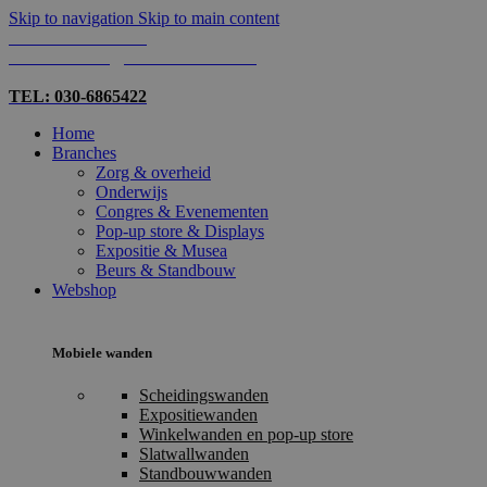
Skip to navigation
Skip to main content
TEL: 030-6865422
MAIL: INFO@SHOPMADE.NL
TEL: 030-6865422
Home
Branches
Zorg & overheid
Onderwijs
Congres & Evenementen
Pop-up store & Displays
Expositie & Musea
Beurs & Standbouw
Webshop
Mobiele wanden
Scheidingswanden
Expositiewanden
Winkelwanden en pop-up store
Slatwallwanden
Standbouwwanden