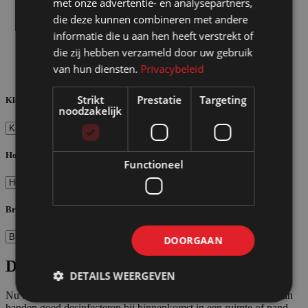
met onze advertentie- en analysepartners,
Pipe and drape wanden
die deze kunnen combineren met andere
Posterwanden
informatie die u aan hen heeft verstrekt of
Gaaswanden
Bureauschermen
die zij hebben verzameld door uw gebruik
Hoekoplossingen wanden
van hun diensten.
Privacybeleid
Slatwallwanden
Strikt
Prestatie
Targeting
Kleur
noodzakelijk
Hoogte
Functioneel
Breedte
DOORGAAN
Desinfectiezuilen
DETAILS WEERGEVEN
Nu en in de toekomst is en blijft het erg belangrijk dat mensen hun
handen goed desinfecteren bij binnenkomst in een ruimte of pand.