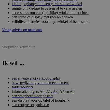
kleding ophangen in een garderobe of winkel
ruimte om kleding te passen of te verwisselen
accessoires om een (tijdelijke) winkel in te richten
een stand of display met (pees-) doeken
vrijblijvend advies voor mijn winkel of beursstand
Vraag advies op maat aan
Shopmade keuzehulp
Ik wil ...
een (maatwerk) verkoopdisplay
bewegwijzering voor een evenement
folderhouders
informatiedragers A0, A1, A3, A4 en A5
een stoepbord voor posters
een display voor op tafel of toonbank
een congres organiseren