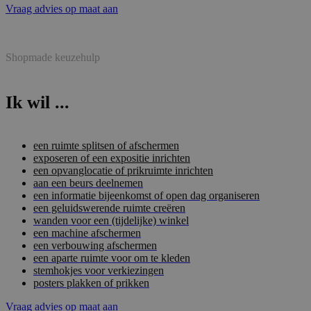
Vraag advies op maat aan
Shopmade keuzehulp
Ik wil ...
een ruimte splitsen of afschermen
exposeren of een expositie inrichten
een opvanglocatie of prikruimte inrichten
aan een beurs deelnemen
een informatie bijeenkomst of open dag organiseren
een geluidswerende ruimte creëren
wanden voor een (tijdelijke) winkel
een machine afschermen
een verbouwing afschermen
een aparte ruimte voor om te kleden
stemhokjes voor verkiezingen
posters plakken of prikken
Vraag advies op maat aan