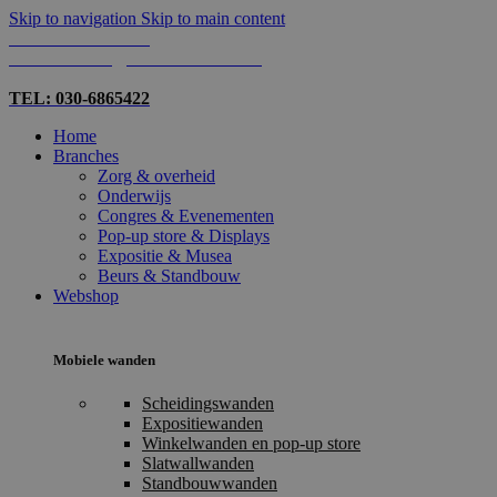
Skip to navigation
Skip to main content
TEL: 030-6865422
MAIL: INFO@SHOPMADE.NL
TEL: 030-6865422
Home
Branches
Zorg & overheid
Onderwijs
Congres & Evenementen
Pop-up store & Displays
Expositie & Musea
Beurs & Standbouw
Webshop
Mobiele wanden
Scheidingswanden
Expositiewanden
Winkelwanden en pop-up store
Slatwallwanden
Standbouwwanden