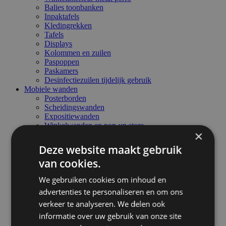
Balies toonbanken
Inpaktafels
Kledingrekken
Tafels
Displays
Kolommen en zuilen
Paspoppen
Paskamers
Desinfectiezuilen tijdelijk gebruik
Mobiele wanden
Posterborden
Scheidingswanden
Expositiewanden
Winkelwanden en pop-up store
×
Standbouwwanden
Geluidswerende wanden
Deze website maakt gebruik
Whiteboardwanden
van cookies.
Emaille whiteboardwanden
Prikbordwanden
We gebruiken cookies om inhoud en
Glaswanden
Doekenwanden
advertenties te personaliseren en om ons
Themawanden - schaduw/silhouettedoeken
verkeer te analyseren. We delen ook
1 zijdig
informatie over uw gebruik van onze site
2 zijdig
2 zijdig + akoestisch