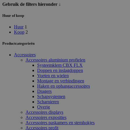
Gebruik de filters hieronder ↓
Huur of koop
Huur
1
Koop
2
Productcategorieën
Accessoires
Accessoires aluminium profielen
Systeemklem CBX FLX
Doppen en inslagdoppen
Voeten en wielen
Montage en verbindingen
Haken en ophangaccessoires
Dragers
Schapsystemen
Scharnieren
Overig
Accessoires displays
Accessoires exposities
Accessoires paskamers en stemhokjes
Accessoires profit