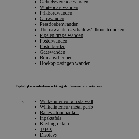
Geluidswerende wanden
Whiteboardwanden
Prikbordwanden
Glaswanden
Peesdoekenwanden
Themawanden - schaduw/silhouettedoeken
Pipe en drape wanden
Posterwanden
Posterborden
Gaaswanden
Bureauschermen
Hoekoplossingen wanden
Tijdelijke winkel-inrichting & Evenement interieur
Winkelinterieur alu slatwall
Winkelinterieur metal perfo
Balies - toonbanken
Inpaktafels
Kledingrekken
Tafels
Displays