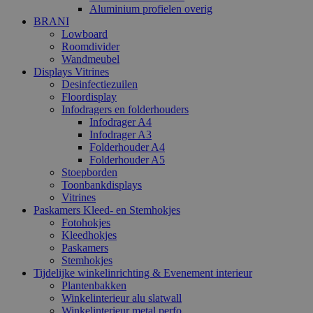
Aluminium profielen overig
BRANI
Lowboard
Roomdivider
Wandmeubel
Displays Vitrines
Desinfectiezuilen
Floordisplay
Infodragers en folderhouders
Infodrager A4
Infodrager A3
Folderhouder A4
Folderhouder A5
Stoepborden
Toonbankdisplays
Vitrines
Paskamers Kleed- en Stemhokjes
Fotohokjes
Kleedhokjes
Paskamers
Stemhokjes
Tijdelijke winkelinrichting & Evenement interieur
Plantenbakken
Winkelinterieur alu slatwall
Winkelinterieur metal perfo