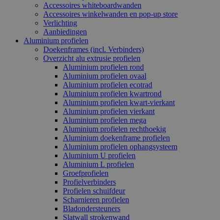
Accessoires whiteboardwanden
Accessoires winkelwanden en pop-up store
Verlichting
Aanbiedingen
Aluminium profielen
Doekenframes (incl. Verbinders)
Overzicht alu extrusie profielen
Aluminium profielen rond
Aluminium profielen ovaal
Aluminium profielen ecotrad
Aluminium profielen kwartrond
Aluminium profielen kwart-vierkant
Aluminium profielen vierkant
Aluminium profielen mega
Aluminium profielen rechthoekig
Aluminium doekenframe profielen
Aluminium profielen ophangsysteem
Aluminium U profielen
Aluminium L profielen
Groefprofielen
Profielverbinders
Profielen schuifdeur
Scharnieren profielen
Bladondersteuners
Slatwall strokenwand