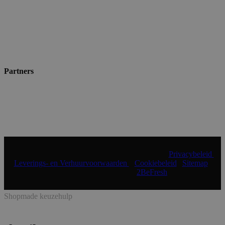
Partners
© 2024 Shopmade | Alle rechten voorbehouden |
Privacybeleid
|
Leverings- en Verhuurvoorwaarden
|
Cookiebeleid
|
Sitemap
|
Realisatie & onderhoud:
2BeFresh
Shopmade keuzehulp