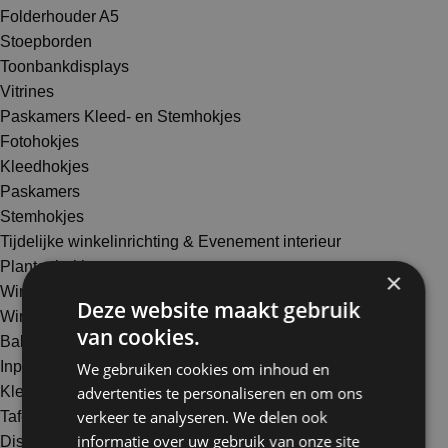
Folderhouder A5
Stoepborden
Toonbankdisplays
Vitrines
Paskamers Kleed- en Stemhokjes
Fotohokjes
Kleedhokjes
Paskamers
Stemhokjes
Tijdelijke winkelinrichting & Evenement interieur
Plantenbakken
×
Winkelinterieur alu slatwall
Deze website maakt gebruik
Winkelinterieur metal perfo
van cookies.
Balies toonbanken
Inpaktafels
We gebruiken cookies om inhoud en
advertenties te personaliseren en om ons
Kledingrekken
verkeer te analyseren. We delen ook
Tafels
informatie over uw gebruik van onze site
Displays