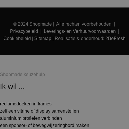
© 2024 Shopmade | Alle rechten voorbehouden |
Privacybeleid
|
Leverings- en Verhuurvoorwaarden
|
Cookiebeleid
|
Sitemap
| Realisatie & onderhoud:
2BeFresh
Shopmade keuzehulp
Ik wil ...
reclamedoeken in frames
zelf een vitrine of display samenstellen
aluminium profielen verbinden
een sponsor- of bewegwijzeringbord maken