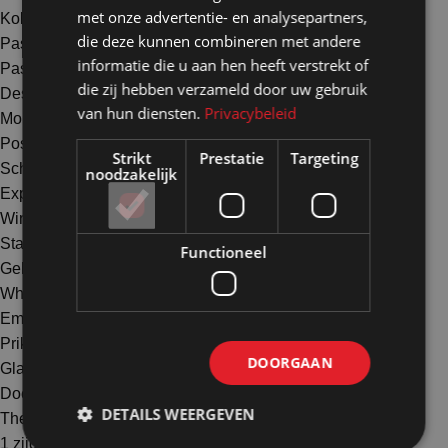
met onze advertentie- en analysepartners,
Kolommen en zuilen
die deze kunnen combineren met andere
Paspoppen
informatie die u aan hen heeft verstrekt of
Paskamers
die zij hebben verzameld door uw gebruik
Desinfectiezuilen tijdelijk gebruik
van hun diensten.
Privacybeleid
Mobiele wanden
Posterborden
Strikt
Prestatie
Targeting
Scheidingswanden
noodzakelijk
Expositiewanden
Winkelwanden en pop-up store
Standbouwwanden
Functioneel
Geluidswerende wanden
Whiteboardwanden
Emaille whiteboardwanden
Prikbordwanden
DOORGAAN
Glaswanden
Doekenwanden
DETAILS WEERGEVEN
Themawanden - schaduw/silhouettedoeken
1 zijdig