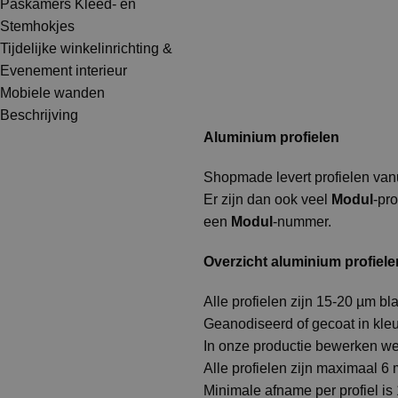
Paskamers Kleed- en
Stemhokjes
Tijdelijke winkelinrichting &
Evenement interieur
Mobiele wanden
Beschrijving
Aluminium profielen
Shopmade levert profielen vanu
Er zijn dan ook veel
Modul
-pr
een
Modul
-nummer.
Overzicht aluminium profiele
Alle profielen zijn 15-20 µm b
Geanodiseerd of gecoat in kle
In onze productie bewerken we 
Alle profielen zijn maximaal 6 m
Minimale afname per profiel is