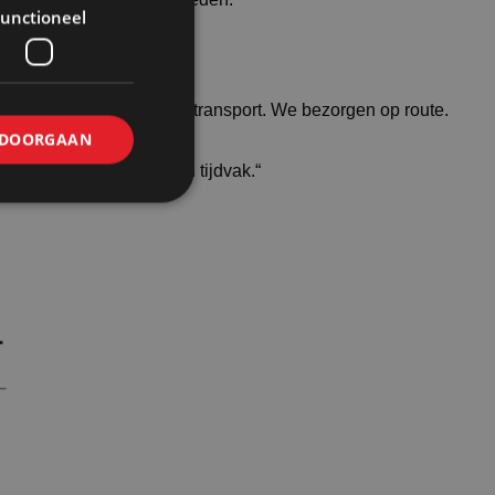
unctioneel
huurorders met ons eigen transport. We bezorgen op route.
DOORGAAN
 op wens bezorgen in een tijdvak.“