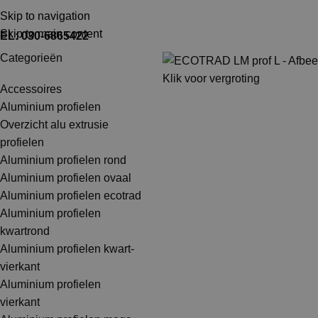
TEL: 030-6865422
MAIL: INFO@SHOPMADE.NL
Skip to navigation
Skip to main content
EL: 030-6865422
Categorieën
Klik voor vergroting
Accessoires
Aluminium profielen
Overzicht alu extrusie
profielen
Aluminium profielen rond
Aluminium profielen ovaal
Aluminium profielen ecotrad
Aluminium profielen
kwartrond
Aluminium profielen kwart-
vierkant
Aluminium profielen
vierkant