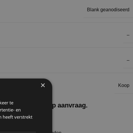
Blank geanodiseerd
–
–
×
Koop
keer te
or huur en koop op aanvraag.
tentie- en
 heeft verstrekt
unnen wij transport aanbieden.