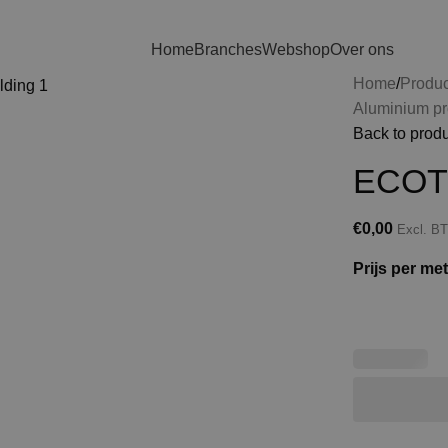
Home
Branches
Webshop
Over ons
Home
Produ
Aluminium pr
Back to prod
ECOTR
€
0,00
Excl. B
Prijs per met