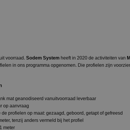
it voorraad.
Sodem System
heeft in 2020 de activiteiten van
M
ofielen in ons programma opgenomen. Die profielen zijn voorzi
n
lank mat geanodiseerd vanuitvoorraad leverbaar
ur op aanvraag
de profielen op maat: gezaagd, geboord, getapt of gefreesd
eter, tenzij anders vermeld bij het profiel
 1 meter