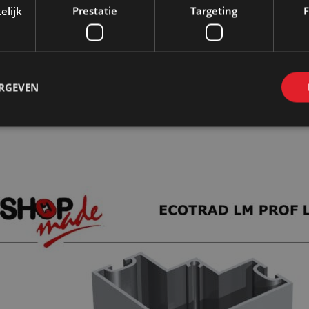
elijk
Prestatie
Targeting
F
Bij huur:
Wij brengen en halen op bij 
ERGEVEN
Er geldt een meerprijs bij het