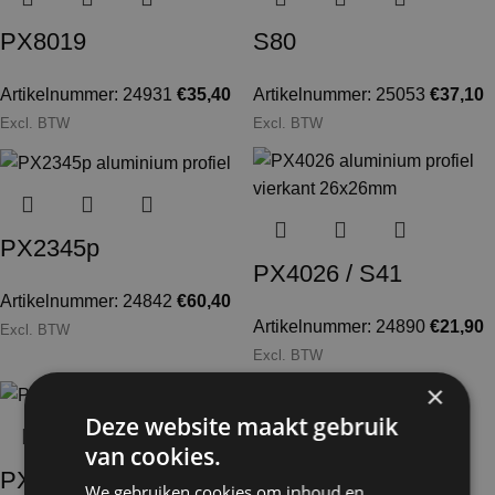
PX8019
S80
Artikelnummer: 24931
€
35,40
Artikelnummer: 25053
€
37,10
Excl. BTW
Excl. BTW
PX2345p
PX4026 / S41
Artikelnummer: 24842
€
60,40
Artikelnummer: 24890
€
21,90
Excl. BTW
Excl. BTW
×
Deze website maakt gebruik
van cookies.
PX4032 / S40
S44
We gebruiken cookies om inhoud en