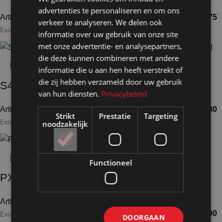
advertenties te personaliseren en om ons
Artikelnummer: 24891
€
29,70
Artikelnummer: 25052
€
40,75
verkeer te analyseren. We delen ook
Excl. BTW
Excl. BTW
informatie over uw gebruik van onze site
met onze advertentie- en analysepartners,
die deze kunnen combineren met andere
informatie die u aan hen heeft verstrekt of
die zij hebben verzameld door uw gebruik
S47
PX4045 / S45
van hun diensten.
Privacybeleid
Artikelnummer: 25054
€
44,10
Artikelnummer: 24892
€
36,80
Strikt
Prestatie
Targeting
Excl. BTW
Excl. BTW
noodzakelijk
Functioneel
PX4060
PX4066 brut
Artikelnummer: 24893
€
61,55
Artikelnummer: 24896
€
61,90
Excl. BTW
DOORGAAN