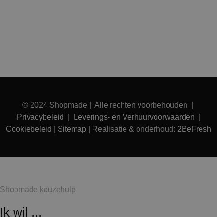
© 2024 Shopmade | Alle rechten voorbehouden |
Privacybeleid
|
Leverings- en Verhuurvoorwaarden
|
Cookiebeleid
|
Sitemap
| Realisatie & onderhoud:
2BeFresh
Shopmade keuzehulp
Ik wil ...