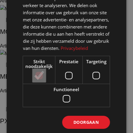
Artikelnummer: 25040
€
37,40
Excl. BTW
verkeer te analyseren. We delen ook
informatie over uw gebruik van onze site
met onze advertentie- en analysepartners,
die deze kunnen combineren met andere
MOT4
informatie die u aan hen heeft verstrekt of
die zij hebben verzameld door uw gebruik
Artikelnummer: 24587
€
21,85
Excl. BTW
van hun diensten.
Privacybeleid
Strikt
Prestatie
Targeting
noodzakelijk
MEGA O
Functioneel
Artikelnummer: 24583
€
85,65
Excl. BTW
PX3132 / S30
DOORGAAN