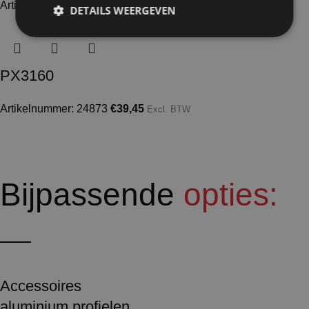
Artikelnummer: 24872
€
20,70
Excl. BTW
DETAILS WEERGEVEN
PX3160
Artikelnummer: 24873
€
39,45
Excl. BTW
Bijpassende
opties:
Accessoires
aluminium profielen