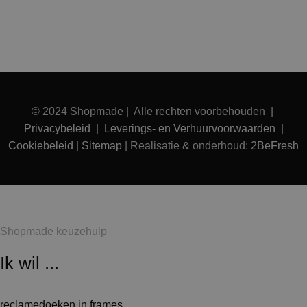
© 2024 Shopmade | Alle rechten voorbehouden |
Privacybeleid
|
Leverings- en Verhuurvoorwaarden
|
Cookiebeleid
|
Sitemap
| Realisatie & onderhoud:
2BeFresh
Shopmade keuzehulp
Ik wil ...
reclamedoeken in frames