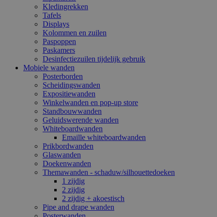
Kledingrekken
Tafels
Displays
Kolommen en zuilen
Paspoppen
Paskamers
Desinfectiezuilen tijdelijk gebruik
Mobiele wanden
Posterborden
Scheidingswanden
Expositiewanden
Winkelwanden en pop-up store
Standbouwwanden
Geluidswerende wanden
Whiteboardwanden
Emaille whiteboardwanden
Prikbordwanden
Glaswanden
Doekenwanden
Themawanden - schaduw/silhouettedoeken
1 zijdig
2 zijdig
2 zijdig + akoestisch
Pipe and drape wanden
Posterwanden