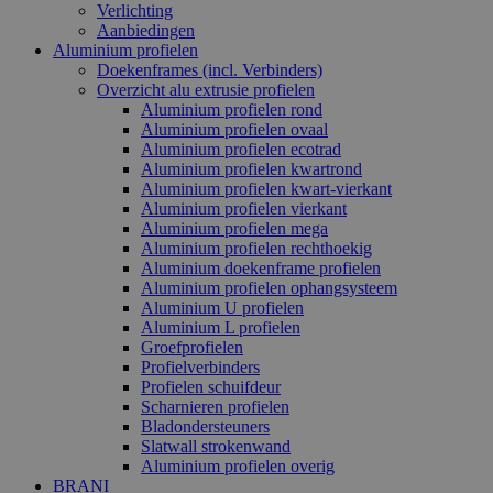
Verlichting
Aanbiedingen
Aluminium profielen
Doekenframes (incl. Verbinders)
Overzicht alu extrusie profielen
Aluminium profielen rond
Aluminium profielen ovaal
Aluminium profielen ecotrad
Aluminium profielen kwartrond
Aluminium profielen kwart-vierkant
Aluminium profielen vierkant
Aluminium profielen mega
Aluminium profielen rechthoekig
Aluminium doekenframe profielen
Aluminium profielen ophangsysteem
Aluminium U profielen
Aluminium L profielen
Groefprofielen
Profielverbinders
Profielen schuifdeur
Scharnieren profielen
Bladondersteuners
Slatwall strokenwand
Aluminium profielen overig
BRANI