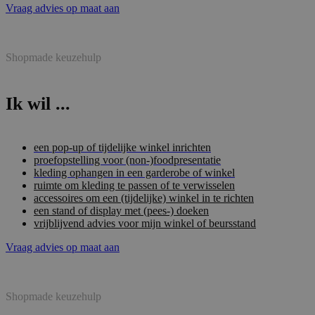
Vraag advies op maat aan
Shopmade keuzehulp
Ik wil ...
een pop-up of tijdelijke winkel inrichten
proefopstelling voor (non-)foodpresentatie
kleding ophangen in een garderobe of winkel
ruimte om kleding te passen of te verwisselen
accessoires om een (tijdelijke) winkel in te richten
een stand of display met (pees-) doeken
vrijblijvend advies voor mijn winkel of beursstand
Vraag advies op maat aan
Shopmade keuzehulp