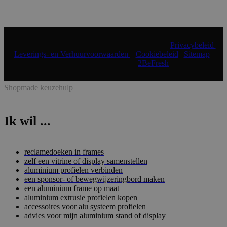
© 2024 Shopmade | Alle rechten voorbehouden |
Privacybeleid
|
Leverings- en Verhuurvoorwaarden
|
Cookiebeleid
|
Sitemap
|
Realisatie & onderhoud:
2BeFresh
Shopmade keuzehulp
Ik wil ...
reclamedoeken in frames
zelf een vitrine of display samenstellen
aluminium profielen verbinden
een sponsor- of bewegwijzeringbord maken
een aluminium frame op maat
aluminium extrusie profielen kopen
accessoires voor alu systeem profielen
advies voor mijn aluminium stand of display