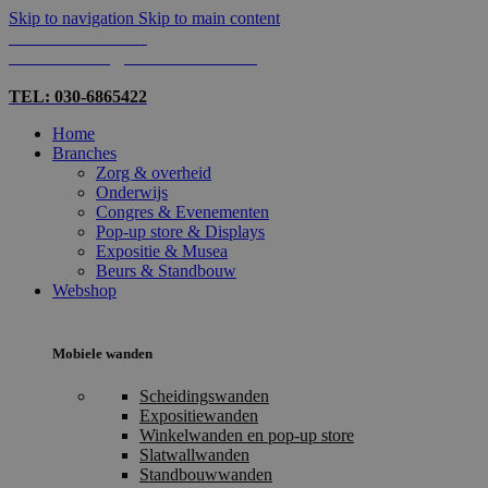
Skip to navigation
Skip to main content
TEL: 030-6865422
MAIL: INFO@SHOPMADE.NL
TEL: 030-6865422
Home
Branches
Zorg & overheid
Onderwijs
Congres & Evenementen
Pop-up store & Displays
Expositie & Musea
Beurs & Standbouw
Webshop
Mobiele wanden
Scheidingswanden
Expositiewanden
Winkelwanden en pop-up store
Slatwallwanden
Standbouwwanden