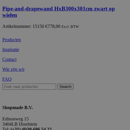
Pipe-and-drapewand HxB300x301cm zwart op
wielen
Artikelnummer: 15150
€
778,00
Excl. BTW
Producten
Inspiratie
Contact
Wie zijn wij
FAQ
Search
Shopmade B.V.
Edisonweg 15
3404LB IJsselstein
Tel:
(+31) (0)30-686 54 22