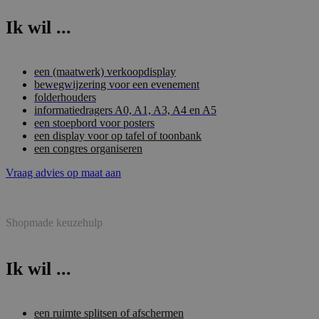
Ik wil ...
een (maatwerk) verkoopdisplay
bewegwijzering voor een evenement
folderhouders
informatiedragers A0, A1, A3, A4 en A5
een stoepbord voor posters
een display voor op tafel of toonbank
een congres organiseren
Vraag advies op maat aan
Shopmade keuzehulp
Ik wil ...
een ruimte splitsen of afschermen