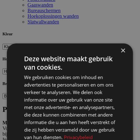
Gaaswanden
Bureauschermen
Hoekoplossingen wanden
Slatwallwanden
Kleur
×
Deze website maakt gebruik
Hoogte
van cookies.
We gebruiken cookies om inhoud en
Breedte
advertenties te personaliseren en om ons
verkeer te analyseren. We delen ook
informatie over uw gebruik van onze site
met onze advertentie- en analysepartners,
Pipe and drape wanden
die deze kunnen combineren met andere
informatie die u aan hen heeft verstrekt of
Met stof meer sfeer
Voor het stijlvol decoreren of afschermen van evenement of
die zij hebben verzameld door uw gebruik
bijeenkomst wanden met gordijnen.
van hun diensten.
Privacybeleid
In 2 hoogtes en meerdere breedtes beschikbaar.