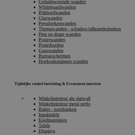
Geluidswerende wanden
Whiteboardwanden
Prikbordwanden
Glaswanden
Peesdoekenwanden
Themawanden - schaduw/silhouettedoeken
Pipe en drape wanden
Posterwanden
Posterborden
Gaaswanden
Bureauschermen
Hoekoplossingen wanden
Tijdelijke winkel-inrichting & Evenement interieur
Winkelinterieur alu slatwall
Winkelinterieur metal perfo
Balies - toonbanken
Inpaktafels
Kledingrekken
Tafels
Displays