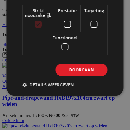
Gebruik het linker menu om snel te selecteren, alle huurwanden
Strikt
Prestatie
Targeting
noodzakelijk
staan altijd op wielen.
Home
Producten
Mobiele wanden
Pipe and drape wanden
Toont alle 6 resultaten
Functioneel
Show sidebar
Toon
36
Alle
Ook te huur
DOORGAAN
Voeg toe aan offerteaanvraag
Quick view
DETAILS WEERGEVEN
Add to wishlist
Pipe-and-drapewand HxB197x104cm zwart op
wielen
Artikelnummer: 15100
€
390,00
Excl. BTW
Ook te huur