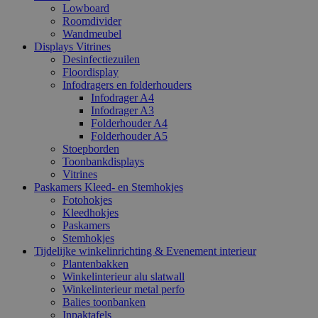
Lowboard
Roomdivider
Wandmeubel
Displays Vitrines
Desinfectiezuilen
Floordisplay
Infodragers en folderhouders
Infodrager A4
Infodrager A3
Folderhouder A4
Folderhouder A5
Stoepborden
Toonbankdisplays
Vitrines
Paskamers Kleed- en Stemhokjes
Fotohokjes
Kleedhokjes
Paskamers
Stemhokjes
Tijdelijke winkelinrichting & Evenement interieur
Plantenbakken
Winkelinterieur alu slatwall
Winkelinterieur metal perfo
Balies toonbanken
Inpaktafels