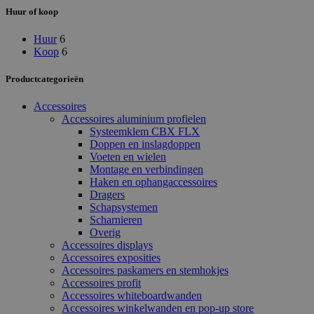
Huur of koop
Huur
6
Koop
6
Productcategorieën
Accessoires
Accessoires aluminium profielen
Systeemklem CBX FLX
Doppen en inslagdoppen
Voeten en wielen
Montage en verbindingen
Haken en ophangaccessoires
Dragers
Schapsystemen
Scharnieren
Overig
Accessoires displays
Accessoires exposities
Accessoires paskamers en stemhokjes
Accessoires profit
Accessoires whiteboardwanden
Accessoires winkelwanden en pop-up store