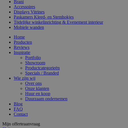
Brani
Accessoires
Displays Vitrines
Paskamers Kleed- en Stemhokjes
Tijdelijke winkelinrichting & Evenement interieur
Mobiele wanden
Home
Producten
Reviews
Inspiratie
Portfolio
Showroom
Productcategorieën
Specials / Branded
Wie zijn wij
Over ons
Onze klanten
Huur en koop
Duurzaam ondernemen
Blog
FAQ
Contact
Mijn offerteaanvraag