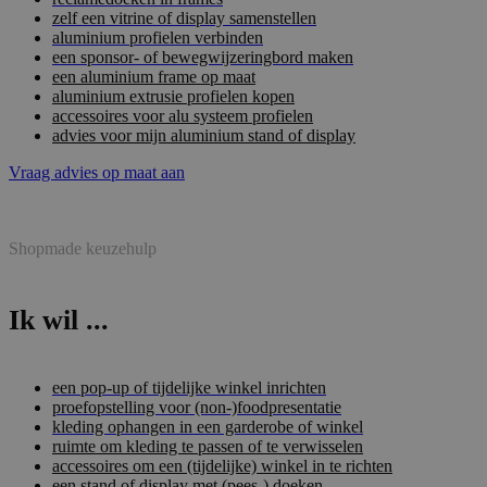
zelf een vitrine of display samenstellen
aluminium profielen verbinden
een sponsor- of bewegwijzeringbord maken
een aluminium frame op maat
aluminium extrusie profielen kopen
accessoires voor alu systeem profielen
advies voor mijn aluminium stand of display
Vraag advies op maat aan
Shopmade keuzehulp
Ik wil ...
een pop-up of tijdelijke winkel inrichten
proefopstelling voor (non-)foodpresentatie
kleding ophangen in een garderobe of winkel
ruimte om kleding te passen of te verwisselen
accessoires om een (tijdelijke) winkel in te richten
een stand of display met (pees-) doeken