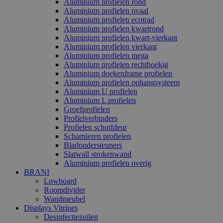
Aluminium profielen rond
Aluminium profielen ovaal
Aluminium profielen ecotrad
Aluminium profielen kwartrond
Aluminium profielen kwart-vierkant
Aluminium profielen vierkant
Aluminium profielen mega
Aluminium profielen rechthoekig
Aluminium doekenframe profielen
Aluminium profielen ophangsysteem
Aluminium U profielen
Aluminium L profielen
Groefprofielen
Profielverbinders
Profielen schuifdeur
Scharnieren profielen
Bladondersteuners
Slatwall strokenwand
Aluminium profielen overig
BRANI
Lowboard
Roomdivider
Wandmeubel
Displays Vitrines
Desinfectiezuilen