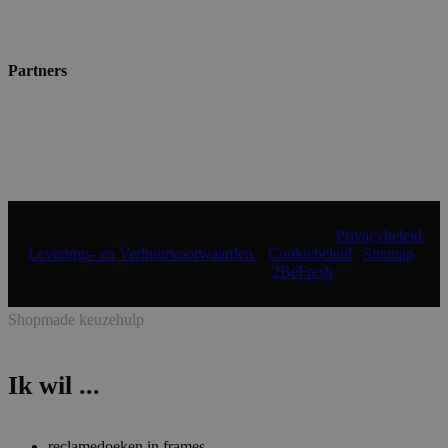
Partners
© 2024 Shopmade | Alle rechten voorbehouden |
Privacybeleid
|
Leverings- en Verhuurvoorwaarden
|
Cookiebeleid
|
Sitemap
|
Realisatie & onderhoud:
2BeFresh
Shopmade keuzehulp
Ik wil ...
reclamedoeken in frames