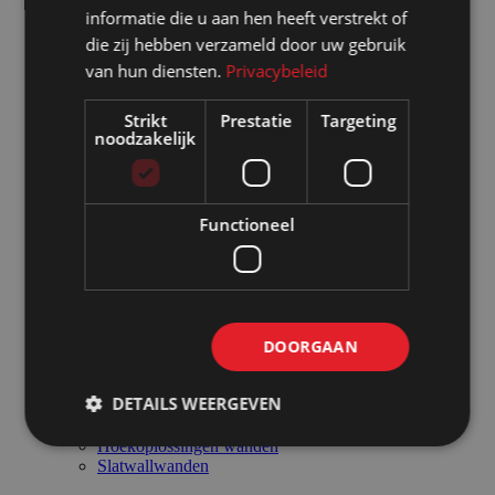
Paskamers
informatie die u aan hen heeft verstrekt of
Desinfectiezuilen tijdelijk gebruik
die zij hebben verzameld door uw gebruik
Mobiele wanden
Posterborden
van hun diensten.
Privacybeleid
Scheidingswanden
Expositiewanden
Strikt
Prestatie
Targeting
Winkelwanden en pop-up store
noodzakelijk
Standbouwwanden
Geluidswerende wanden
Whiteboardwanden
Emaille whiteboardwanden
Functioneel
Prikbordwanden
Glaswanden
Doekenwanden
Themawanden - schaduw/silhouettedoeken
1 zijdig
2 zijdig
DOORGAAN
2 zijdig + akoestisch
Pipe and drape wanden
Posterwanden
DETAILS WEERGEVEN
Gaaswanden
Bureauschermen
Hoekoplossingen wanden
Slatwallwanden