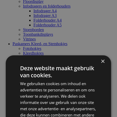
Floordisplay
Infodragers en folderhouders
Infodrager A4
Infodrager A3
Folderhouder A4
Folderhouder A5
Stoepborden
Toonbankdisplays
Vitrines
Paskamers Kleed- en Stemhokjes
Fotohokjes
Kleedhokjes
Paskamers
×
Stemhokjes
Deze website maakt gebruik
Tijdelijke winkelinrichting & Evenement interieur
Plantenbakken
van cookies.
Winkelinterieur alu slatwall
Winkelinterieur metal perfo
We gebruiken cookies om inhoud en
Balies toonbanken
advertenties te personaliseren en om ons
Inpaktafels
Kledingrekken
verkeer te analyseren. We delen ook
Tafels
informatie over uw gebruik van onze site
Displays
met onze advertentie- en analysepartners,
Kolommen en zuilen
Paspoppen
die deze kunnen combineren met andere