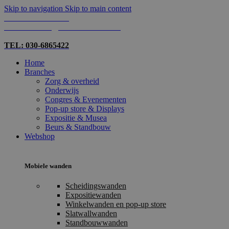
Skip to navigation
Skip to main content
TEL: 030-6865422
MAIL: INFO@SHOPMADE.NL
TEL: 030-6865422
Home
Branches
Zorg & overheid
Onderwijs
Congres & Evenementen
Pop-up store & Displays
Expositie & Musea
Beurs & Standbouw
Webshop
Mobiele wanden
Scheidingswanden
Expositiewanden
Winkelwanden en pop-up store
Slatwallwanden
Standbouwwanden