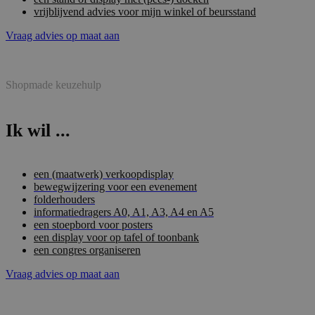
vrijblijvend advies voor mijn winkel of beursstand
Vraag advies op maat aan
Shopmade keuzehulp
Ik wil ...
een (maatwerk) verkoopdisplay
bewegwijzering voor een evenement
folderhouders
informatiedragers A0, A1, A3, A4 en A5
een stoepbord voor posters
een display voor op tafel of toonbank
een congres organiseren
Vraag advies op maat aan