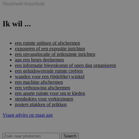
Shopmade keuzehulp
Ik wil ...
een ruimte splitsen of afschermen
exposeren of een expositie inrichten
een opvanglocatie of prikruimte inrichten
aan een beurs deelnemen
een informatie bijeenkomst of open dag organiseren
een geluidswerende ruimte creëren
wanden voor een (tijdelijke) winkel
een machine afschermen
een verbouwing afschermen
een aparte ruimte voor om te kleden
stemhokjes voor verkiezingen
posters plakken of prikken
Vraag advies op maat aan
Search