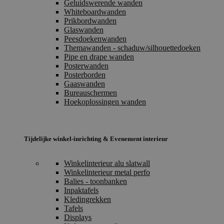
Geluidswerende wanden
Whiteboardwanden
Prikbordwanden
Glaswanden
Peesdoekenwanden
Themawanden - schaduw/silhouettedoeken
Pipe en drape wanden
Posterwanden
Posterborden
Gaaswanden
Bureauschermen
Hoekoplossingen wanden
Tijdelijke winkel-inrichting & Evenement interieur
Winkelinterieur alu slatwall
Winkelinterieur metal perfo
Balies - toonbanken
Inpaktafels
Kledingrekken
Tafels
Displays