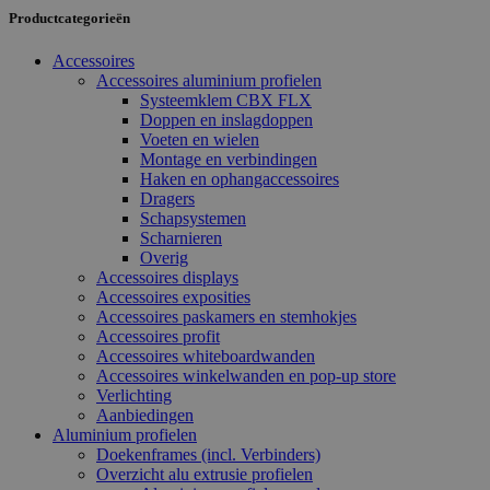
Productcategorieën
Accessoires
Accessoires aluminium profielen
Systeemklem CBX FLX
Doppen en inslagdoppen
Voeten en wielen
Montage en verbindingen
Haken en ophangaccessoires
Dragers
Schapsystemen
Scharnieren
Overig
Accessoires displays
Accessoires exposities
Accessoires paskamers en stemhokjes
Accessoires profit
Accessoires whiteboardwanden
Accessoires winkelwanden en pop-up store
Verlichting
Aanbiedingen
Aluminium profielen
Doekenframes (incl. Verbinders)
Overzicht alu extrusie profielen