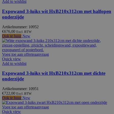
Add to wishlist
Expowand 3-luiks wit HxB210x312cm met halfopen
onderzijde
Artikelnummer: 10952
€
676,00
Excl. BTW
Ook te huur
New
Voeg toe aan offerteaanvraag
Quick view
Add to wishlist
Expowand 3-luiks wit HxB210x312cm met dichte
onderzijde
Artikelnummer: 10951
€
722,00
Excl. BTW
Ook te huur
New
Voeg toe aan offerteaanvraag
Quick view