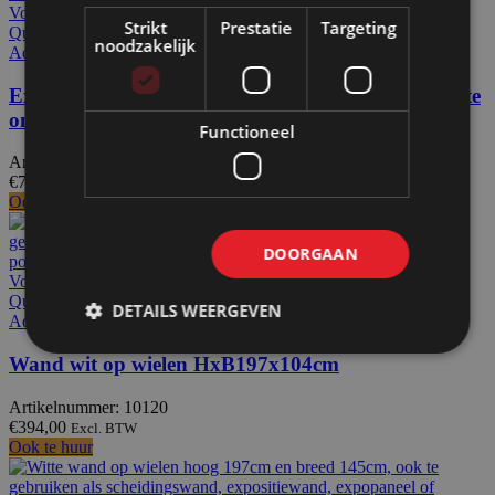
Voeg toe aan offerteaanvraag
Strikt
Prestatie
Targeting
Quick view
noodzakelijk
Add to wishlist
Expowand 3-luiks zwart HxB210x312cm met dichte
onderzijde
Functioneel
Artikelnummer: 11951
€
794,00
Excl. BTW
Ook te huur
DOORGAAN
Voeg toe aan offerteaanvraag
Quick view
DETAILS WEERGEVEN
Add to wishlist
Wand wit op wielen HxB197x104cm
Artikelnummer: 10120
€
394,00
Excl. BTW
Ook te huur