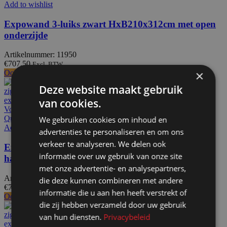
Add to wishlist
Expowand 3-luiks zwart HxB210x312cm met open
onderzijde
Artikelnummer: 11950
€
707,50
Excl. BTW
×
Ook te huur
New
Deze website maakt gebruik
van cookies.
Voeg toe aan offerteaanvraag
Quick view
We gebruiken cookies om inhoud en
Add to wishlist
advertenties te personaliseren en om ons
verkeer te analyseren. We delen ook
Expowand 3-luiks zwart HxB210x312cm met
informatie over uw gebruik van onze site
halfopen onderzijde
met onze advertentie- en analysepartners,
Artikelnummer: 11952
die deze kunnen combineren met andere
€
743,50
Excl. BTW
informatie die u aan hen heeft verstrekt of
Ook te huur
New
die zij hebben verzameld door uw gebruik
van hun diensten.
Privacybeleid