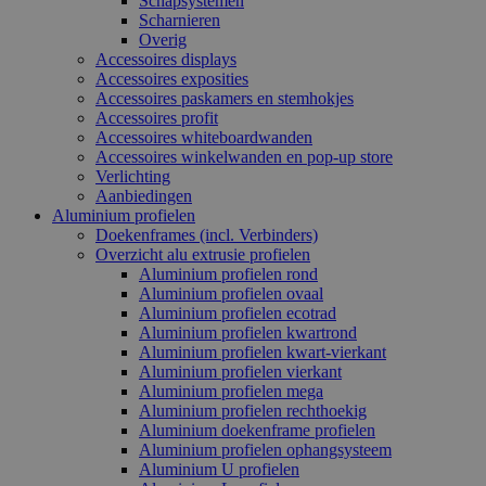
Schapsystemen
Scharnieren
Overig
Accessoires displays
Accessoires exposities
Accessoires paskamers en stemhokjes
Accessoires profit
Accessoires whiteboardwanden
Accessoires winkelwanden en pop-up store
Verlichting
Aanbiedingen
Aluminium profielen
Doekenframes (incl. Verbinders)
Overzicht alu extrusie profielen
Aluminium profielen rond
Aluminium profielen ovaal
Aluminium profielen ecotrad
Aluminium profielen kwartrond
Aluminium profielen kwart-vierkant
Aluminium profielen vierkant
Aluminium profielen mega
Aluminium profielen rechthoekig
Aluminium doekenframe profielen
Aluminium profielen ophangsysteem
Aluminium U profielen