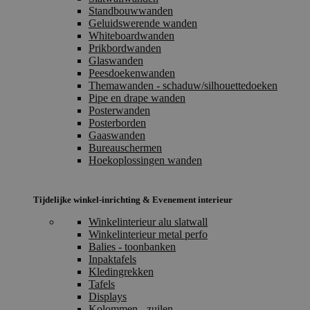
Standbouwwanden
Geluidswerende wanden
Whiteboardwanden
Prikbordwanden
Glaswanden
Peesdoekenwanden
Themawanden - schaduw/silhouettedoeken
Pipe en drape wanden
Posterwanden
Posterborden
Gaaswanden
Bureauschermen
Hoekoplossingen wanden
Tijdelijke winkel-inrichting & Evenement interieur
Winkelinterieur alu slatwall
Winkelinterieur metal perfo
Balies - toonbanken
Inpaktafels
Kledingrekken
Tafels
Displays
Kolommen - zuilen