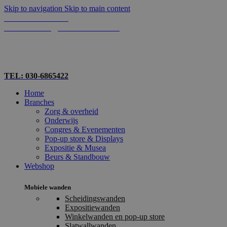
Skip to navigation
Skip to main content
TEL: 030-6865422
MAIL: INFO@SHOPMADE.NL
TEL: 030-6865422
Home
Branches
Zorg & overheid
Onderwijs
Congres & Evenementen
Pop-up store & Displays
Expositie & Musea
Beurs & Standbouw
Webshop
Mobiele wanden
Scheidingswanden
Expositiewanden
Winkelwanden en pop-up store
Slatwallwanden