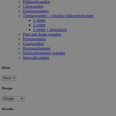
Prikbordwanden
Glaswanden
Doekenwanden
Themawanden - schaduw/silhouettedoeken
1 zijdig
2 zijdig
2 zijdig + akoestisch
Pipe and drape wanden
Posterwanden
Gaaswanden
Bureauschermen
Hoekoplossingen wanden
Slatwallwanden
Kleur
Hoogte
Breedte