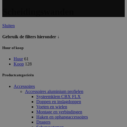
Scheidingswanden
Sluiten
Gebruik de filters hieronder ↓
Huur of koop
Huur
61
Koop
128
Productcategorieën
Accessoires
Accessoires aluminium profielen
Systeemklem CBX FLX
Doppen en inslagdoppen
Voeten en wielen
Montage en verbindingen
Haken en ophangaccessoires
Dragers