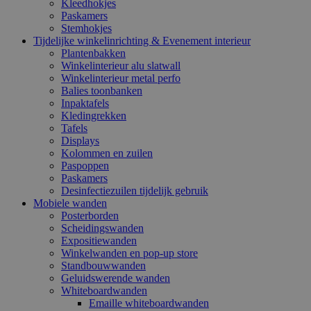
Kleedhokjes
Paskamers
Stemhokjes
Tijdelijke winkelinrichting & Evenement interieur
Plantenbakken
Winkelinterieur alu slatwall
Winkelinterieur metal perfo
Balies toonbanken
Inpaktafels
Kledingrekken
Tafels
Displays
Kolommen en zuilen
Paspoppen
Paskamers
Desinfectiezuilen tijdelijk gebruik
Mobiele wanden
Posterborden
Scheidingswanden
Expositiewanden
Winkelwanden en pop-up store
Standbouwwanden
Geluidswerende wanden
Whiteboardwanden
Emaille whiteboardwanden