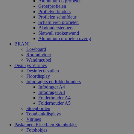
Aluminium L profielen
Groefprofielen
Profielverbinders
Profielen schuifdeur
Scharnieren profielen
Bladondersteuners
Slatwall strokenwand
Aluminium profielen overig
BRANI
Lowboard
Roomdivider
Wandmeubel
Displays Vitrines
Desinfectiezuilen
Floordisplay
Infodragers en folderhouders
Infodrager A4
Infodrager A3
Folderhouder A4
Folderhouder A5
Stoepborden
Toonbankdisplays
Vitrines
Paskamers Kleed- en Stemhokjes
Fotohokjes