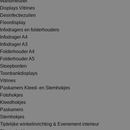
Wandmeubel
Displays Vitrines
Desinfectiezuilen
Floordisplay
Infodragers en folderhouders
Infodrager A4
Infodrager A3
Folderhouder A4
Folderhouder A5
Stoepborden
Toonbankdisplays
Vitrines
Paskamers Kleed- en Stemhokjes
Fotohokjes
Kleedhokjes
Paskamers
Stemhokjes
Tijdelijke winkelinrichting & Evenement interieur