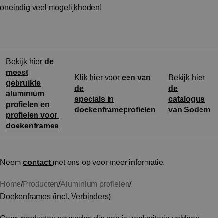
oneindig veel mogelijkheden!
Bekijk hier
de
meest
Klik hier voor
een van
Bekijk hier
gebruikte
de
de
aluminium
specials in
catalogus
profielen en
doekenframeprofielen
van Sodem
profielen voor
doekenframes
Neem
contact
met ons op voor meer informatie.
Home
Producten
Aluminium profielen
Doekenframes (incl. Verbinders)