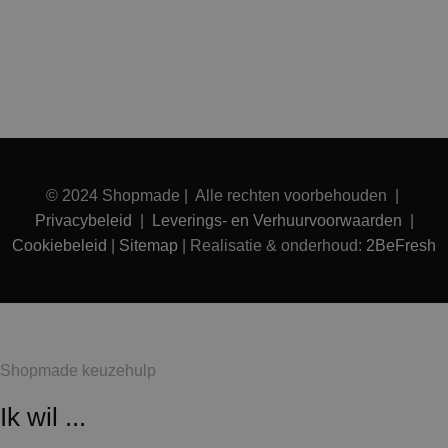
© 2024 Shopmade | Alle rechten voorbehouden |
Privacybeleid
|
Leverings- en Verhuurvoorwaarden
|
Cookiebeleid
|
Sitemap
| Realisatie & onderhoud:
2BeFresh
Shopmade keuzehulp
Ik wil ...