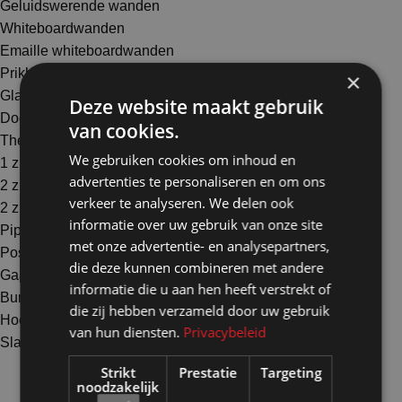
Geluidswerende wanden
Whiteboardwanden
Emaille whiteboardwanden
Prikbordwanden
×
Glaswanden
Deze website maakt gebruik
Doekenwanden
van cookies.
Themawanden - schaduw/silhouettedoeken
We gebruiken cookies om inhoud en
1 zijdig
advertenties te personaliseren en om ons
2 zijdig
verkeer te analyseren. We delen ook
2 zijdig + akoestisch
informatie over uw gebruik van onze site
Pipe and drape wanden
met onze advertentie- en analysepartners,
Posterwanden
die deze kunnen combineren met andere
Gaaswanden
informatie die u aan hen heeft verstrekt of
Bureauschermen
die zij hebben verzameld door uw gebruik
Hoekoplossingen wanden
van hun diensten.
Privacybeleid
Slatwallwanden
Strikt
Prestatie
Targeting
noodzakelijk