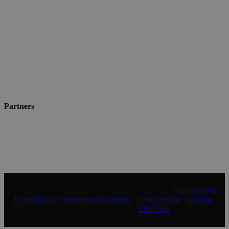
Partners
© 2024 Shopmade | Alle rechten voorbehouden |
Privacybeleid
|
Leverings- en Verhuurvoorwaarden
|
Cookiebeleid
|
Sitemap
|
Realisatie & onderhoud:
2BeFresh