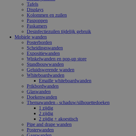
Tafels
Displays
Kolommen en zuilen
Paspoppen
Paskamers
Desinfectiezuilen tijdelijk gebruik
Mobiele wanden
Posterborden
Scheidingswanden
Expositiewanden
Winkelwanden en pop-up store
Standbouwwanden
Geluidswerende wanden
Whiteboardwanden
Emaille whiteboardwanden
Prikbordwanden
Glaswanden
Doekenwanden
Themawanden - schaduw/silhouettedoeken
1 zijdig
2 zijdig
2 zijdig + akoestisch
Pipe and drape wanden
Posterwanden
Gaaswanden