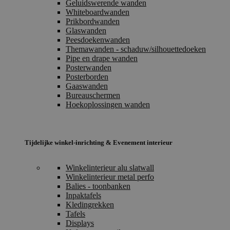
Geluidswerende wanden
Whiteboardwanden
Prikbordwanden
Glaswanden
Peesdoekenwanden
Themawanden - schaduw/silhouettedoeken
Pipe en drape wanden
Posterwanden
Posterborden
Gaaswanden
Bureauschermen
Hoekoplossingen wanden
Tijdelijke winkel-inrichting & Evenement interieur
Winkelinterieur alu slatwall
Winkelinterieur metal perfo
Balies - toonbanken
Inpaktafels
Kledingrekken
Tafels
Displays