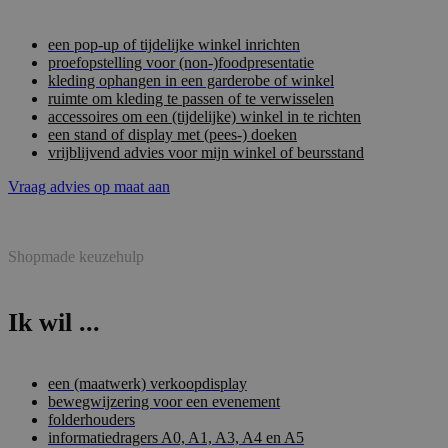
een pop-up of tijdelijke winkel inrichten
proefopstelling voor (non-)foodpresentatie
kleding ophangen in een garderobe of winkel
ruimte om kleding te passen of te verwisselen
accessoires om een (tijdelijke) winkel in te richten
een stand of display met (pees-) doeken
vrijblijvend advies voor mijn winkel of beursstand
Vraag advies op maat aan
Shopmade keuzehulp
Ik wil ...
een (maatwerk) verkoopdisplay
bewegwijzering voor een evenement
folderhouders
informatiedragers A0, A1, A3, A4 en A5