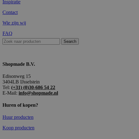
Inspiratie
Contact
Wie zijn wij
FAQ
Search
Shopmade B.V.
Edisonweg 15
3404LB IJsselstein
Tel:
(+31) (0)30-686 54 22
E-Mail:
info@shopmade.nl
Huren of kopen?
Huur producten
Koop producten