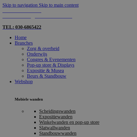
Skip to navigation
Skip to main content
TEL: 030-6865422
MAIL: INFO@SHOPMADE.NL
TEL: 030-6865422
Home
Branches
Zorg & overheid
Onderwijs
Congres & Evenementen
Pop-up store & Displays
Expositie & Musea
Beurs & Standbouw
Webshop
Mobiele wanden
Scheidingswanden
Expositiewanden
Winkelwanden en pop-up store
Slatwallwanden
Standbouwwanden