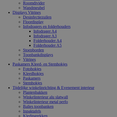
Roomdivider
Wandmeubel
Displays Vitrines
Desinfectiezuilen
Floordisplay
Infodragers en folderhouders
Infodrager A4
Infodrager A3
Folderhouder A4
Folderhouder A5
Stoepborden
Toonbankdisplays
Vitrines
Paskamers Kleed- en Stemhokjes
Fotohokjes
Kleedhokjes
Paskamers
Stemhokjes
Tijdelijke winkelinrichting & Evenement interieur
Plantenbakken
Winkelinterieur alu slatwall
Winkelinterieur metal perfo
Balies toonbanken
Inpaktafels
Kledingrekken