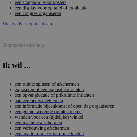
een stoepbord voor posters
een display voor op tafel of toonbank
een congres organiseren
Vraag advies op maat aan
Shopmade keuzehulp
Ik wil ...
een ruimte splitsen of afschermen
exposeren of een expositie inrichten
een opvanglocatie of prikruimte inrichten
aan een beurs deelnemen
een informatie bijeenkomst of open dag organiseren
een geluidswerende ruimte creëren
wanden voor een (tijdelijke) winkel
een machine afschermen
een verbouwing afschermen
een aparte ruimte voor om te kleden