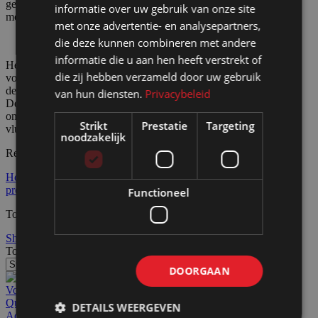
gereedschap nodig is bespaar je ook nog eens 30% op de
informatie over uw gebruik van onze site
montagetijd. Deze uitvoering heeft wel een iets langere levertijd.
met onze advertentie- en analysepartners,
die deze kunnen combineren met andere
informatie die u aan hen heeft verstrekt of
Het programma aluminium profielen wordt voornamelijk ingezet
die zij hebben verzameld door uw gebruik
voor wanden en meubelen in standbouw, tentoonstellingsbouw,
decorbouw, winkelinterieur, reclame uitingen, doeken en displays.
van hun diensten.
Privacybeleid
De profielen zijn ook uitermate geschikt om in te zetten voor
ombouw van machines, tijdelijke wandafscheidingen, priklocaties,
Strikt
Prestatie
Targeting
vluchtelingenopvang enz.
noodzakelijk
Reageer hier met uw (aan) vraag op het
contactformulier
.
Home
Producten
Aluminium profielen
Overzicht alu extrusie
profielen
Aluminium profielen mega
Functioneel
Toont alle 12 resultaten
Show sidebar
Toon
36
Alle
DOORGAAN
Voeg toe aan offerteaanvraag
Quick view
DETAILS WEERGEVEN
Add to wishlist