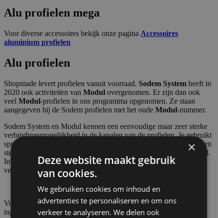
Alu profielen mega
Voor diverse accessoires bekijk onze pagina
Accessoires
aluminium profielen
Alu profielen
Shopmade levert profielen vanuit voorraad.
Sodem System
heeft in
2020 ook activiteiten van
Modul
overgenomen. Er zijn dan ook
veel
Modul
-profielen in ons programma opgenomen. Ze staan
aangegeven bij de Sodem profielen met het oude
Modul
-nummer.
Sodem System en Modul kennen een eenvoudige maar zeer sterke
verbindingsmogelijkheid in de kanalen van de profielen. Je gebruikt
×
spreidklemmen die de naam CBX dragen. Door aandraaien van een
stelschroef met een inbus sleutel maak je de verbindingen werkend.
Deze website maakt gebruik
In verband met verschillend maten profielen zijn er ook
verschillende breedtes CBX leverbaar.
van cookies.
We gebruiken cookies om inhoud en
advertenties te personaliseren en om ons
Voor de verbinder TR1945 is er ook een mogelijkheid met een
verkeer te analyseren. We delen ook
ingebouwde klemmen te leveren. Naast het gemak dat er geen