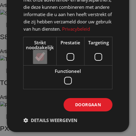
Artikelnummer: 24920
€
32,20
Excl. BTW
die deze kunnen combineren met andere
informatie die u aan hen heeft verstrekt of
die zij hebben verzameld door uw gebruik
van hun diensten.
Privacybeleid
S80
Strikt
Prestatie
Targeting
noodzakelijk
Artikelnummer: 25053
€
37,10
Excl. BTW
Functioneel
TO35 + CR2508
Artikelnummer: 25250
€
21,65
Excl. BTW
DOORGAAN
DETAILS WEERGEVEN
PX4080