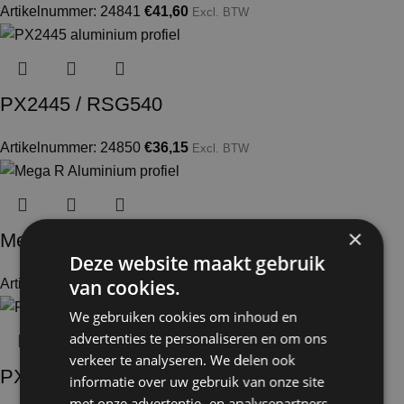
Artikelnummer: 24841
€
41,60
Excl. BTW
PX2445 / RSG540
Artikelnummer: 24850
€
36,15
Excl. BTW
×
Mega R
Deze website maakt gebruik
van cookies.
Artikelnummer: 24584
€
78,80
Excl. BTW
We gebruiken cookies om inhoud en
advertenties te personaliseren en om ons
verkeer te analyseren. We delen ook
PX6019 / S61
informatie over uw gebruik van onze site
met onze advertentie- en analysepartners,