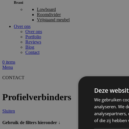
Brani
Lowboard
Roomdivider
Vrijstaand meubel
Over ons
Over ons
Portfolio
Reviews
Blog
Contact
0
items
Menu
CONTACT
Deze websit
Profielverbinders
We gebruiken coo
analyseren. We de
Sluiten
analysepartners,
of die zij hebbe
Gebruik de filters hieronder ↓