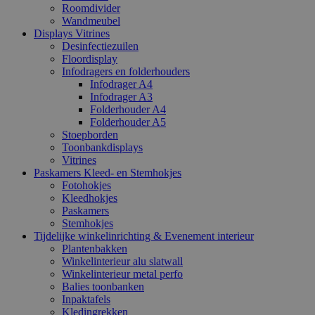
Roomdivider
Wandmeubel
Displays Vitrines
Desinfectiezuilen
Floordisplay
Infodragers en folderhouders
Infodrager A4
Infodrager A3
Folderhouder A4
Folderhouder A5
Stoepborden
Toonbankdisplays
Vitrines
Paskamers Kleed- en Stemhokjes
Fotohokjes
Kleedhokjes
Paskamers
Stemhokjes
Tijdelijke winkelinrichting & Evenement interieur
Plantenbakken
Winkelinterieur alu slatwall
Winkelinterieur metal perfo
Balies toonbanken
Inpaktafels
Kledingrekken