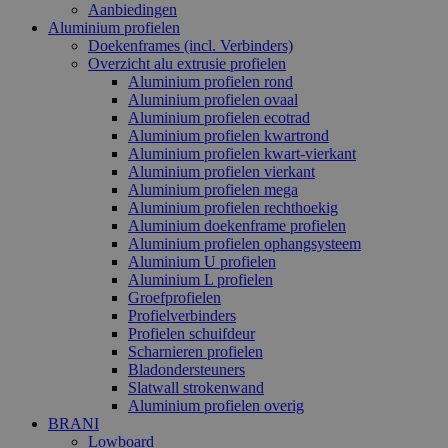
Aanbiedingen
Aluminium profielen
Doekenframes (incl. Verbinders)
Overzicht alu extrusie profielen
Aluminium profielen rond
Aluminium profielen ovaal
Aluminium profielen ecotrad
Aluminium profielen kwartrond
Aluminium profielen kwart-vierkant
Aluminium profielen vierkant
Aluminium profielen mega
Aluminium profielen rechthoekig
Aluminium doekenframe profielen
Aluminium profielen ophangsysteem
Aluminium U profielen
Aluminium L profielen
Groefprofielen
Profielverbinders
Profielen schuifdeur
Scharnieren profielen
Bladondersteuners
Slatwall strokenwand
Aluminium profielen overig
BRANI
Lowboard