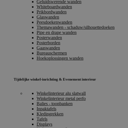
Geluidswerende wanden
Whiteboardwanden
Prikbordwanden
Glaswanden
Peesdoekenwanden
Themawanden - schaduw/silhouettedoeken
Pipe en drape wanden
Posterwanden
Posterborden
Gaaswanden
Bureauschermen
Hoekoplossingen wanden
Tijdelijke winkel-inrichting & Evenement interieur
Winkelinterieur alu slatwall
Winkelinterieur metal perfo
Balies - toonbanken
Inpaktafels
Kledingrekken
Tafels
Displays