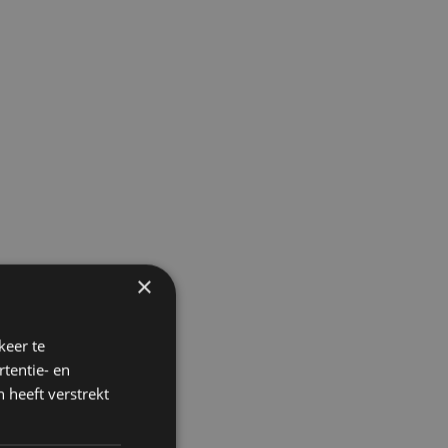
×
keer te
tentie- en
 heeft verstrekt