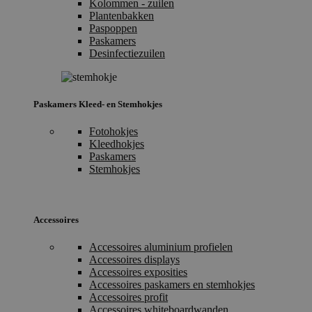
Kolommen - zuilen
Plantenbakken
Paspoppen
Paskamers
Desinfectiezuilen
Paskamers Kleed- en Stemhokjes
Fotohokjes
Kleedhokjes
Paskamers
Stemhokjes
Accessoires
Accessoires aluminium profielen
Accessoires displays
Accessoires exposities
Accessoires paskamers en stemhokjes
Accessoires profit
Accessoires whiteboardwanden