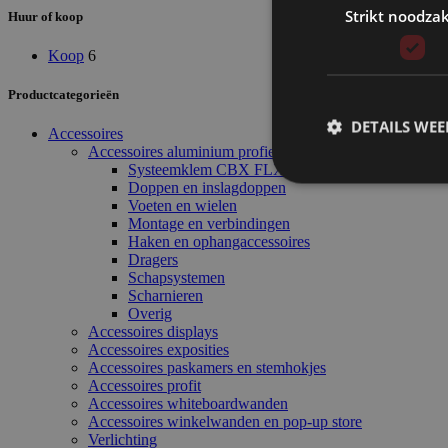
Strikt noodzak
Huur of koop
Koop
6
Productcategorieën
DETAILS WE
Accessoires
Accessoires aluminium profielen
Systeemklem CBX FLX
Doppen en inslagdoppen
Voeten en wielen
Montage en verbindingen
Haken en ophangaccessoires
Dragers
Schapsystemen
Scharnieren
Overig
Accessoires displays
Accessoires exposities
Accessoires paskamers en stemhokjes
Accessoires profit
Accessoires whiteboardwanden
Accessoires winkelwanden en pop-up store
Verlichting