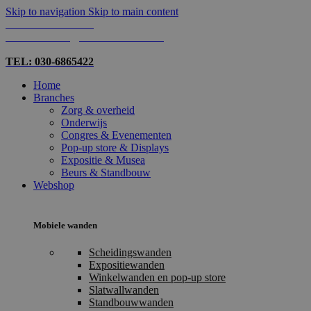
Skip to navigation
Skip to main content
TEL: 030-6865422
MAIL: INFO@SHOPMADE.NL
TEL: 030-6865422
Home
Branches
Zorg & overheid
Onderwijs
Congres & Evenementen
Pop-up store & Displays
Expositie & Musea
Beurs & Standbouw
Webshop
Mobiele wanden
Scheidingswanden
Expositiewanden
Winkelwanden en pop-up store
Slatwallwanden
Standbouwwanden