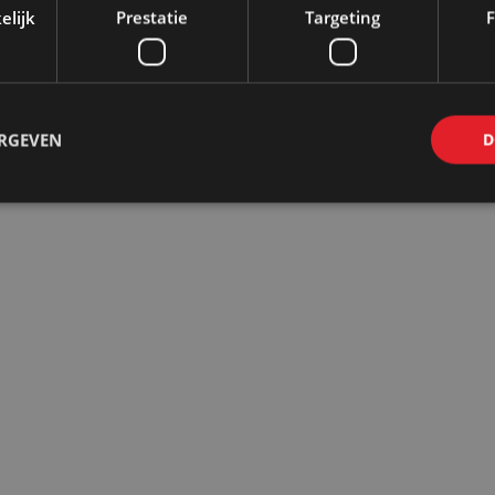
elijk
Prestatie
Targeting
F
ERGEVEN
D