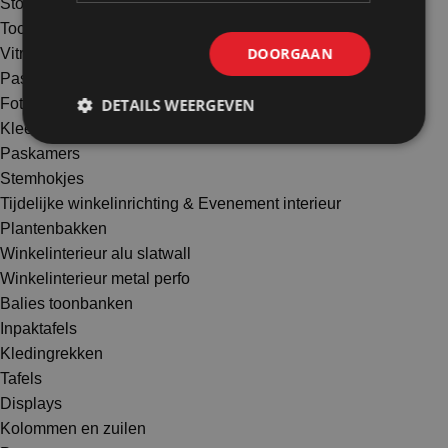
Stoepborden
Toonbankdisplays
DOORGAAN
Vitrines
Paskamers Kleed- en Stemhokjes
DETAILS WEERGEVEN
Fotohokjes
Kleedhokjes
Paskamers
Stemhokjes
Tijdelijke winkelinrichting & Evenement interieur
Plantenbakken
Winkelinterieur alu slatwall
Winkelinterieur metal perfo
Balies toonbanken
Inpaktafels
Kledingrekken
Tafels
Displays
Kolommen en zuilen