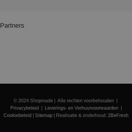
Partners
© 2024 Shopmade | Alle rechten voorbehouden |
Privacybeleid
|
Leverings- en Verhuurvoorwaarden
|
Cookiebeleid
|
Sitemap
| Realisatie & onderhoud:
2BeFresh