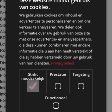
Deze website maakt gebruik
Profielverbinders
van cookies.
Profielen schuifdeur
Scharnieren profielen
We gebruiken cookies om inhoud en
Bladondersteuners
advertenties te personaliseren en om ons
Slatwall strokenwand
verkeer te analyseren. We delen ook
Aluminium profielen overig
informatie over uw gebruik van onze site
BRANI
met onze advertentie- en analysepartners,
Lowboard
die deze kunnen combineren met andere
Roomdivider
informatie die u aan hen heeft verstrekt of
die zij hebben verzameld door uw gebruik
Wandmeubel
van hun diensten.
Privacybeleid
Displays Vitrines
Desinfectiezuilen
Strikt
Prestatie
Targeting
Floordisplay
noodzakelijk
Infodragers en folderhouders
Infodrager A4
Infodrager A3
Functioneel
Folderhouder A4
Folderhouder A5