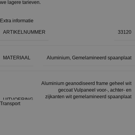
we lagere tarieven.
Extra informatie
ARTIKELNUMMER
33120
MATERIAAL
Aluminium
,
Gemelamineerd spaanplaat
Aluminium geanodiseerd frame geheel wit
gecoat Vulpaneel voor-, achter- en
zijkanten wit gemelamineerd spaanplaat
UITVOERING
van 8mm dik Toppaneel wit
Transport
gemelamineerd spaanplaat van 28mm dik
met afkantend rondom 4x stelvoet