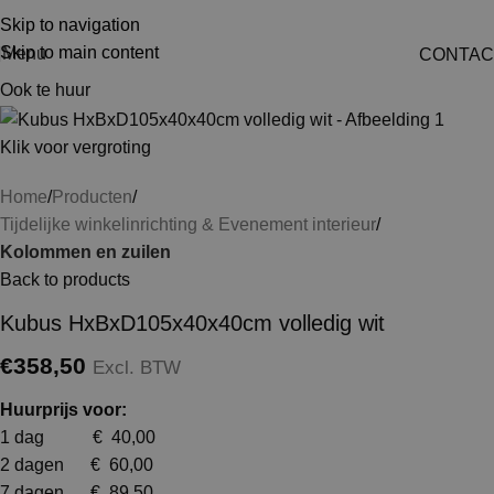
Skip to navigation
Skip to main content
Menu
CONTAC
Ook te huur
Klik voor vergroting
Home
Producten
Tijdelijke winkelinrichting & Evenement interieur
Kolommen en zuilen
Back to products
Kubus HxBxD105x40x40cm volledig wit
€
358,50
Excl. BTW
Huurprijs voor:
1 dag € 40,00
2 dagen € 60,00
7 dagen € 89,50