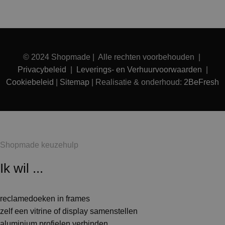
© 2024 Shopmade | Alle rechten voorbehouden |
Privacybeleid
|
Leverings- en Verhuurvoorwaarden
|
Cookiebeleid
|
Sitemap
| Realisatie & onderhoud:
2BeFresh
Shopmade keuzehulp
Ik wil ...
reclamedoeken in frames
zelf een vitrine of display samenstellen
aluminium profielen verbinden