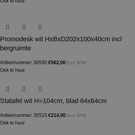
Ook te huur
ACCESSOIRES
–
Promodesk wit HxBxD202x100x40cm incl
bergruimte
BIJZONDERHEDEN
–
Artikelnummer: 30550
€
562,00
Excl. BTW
Ook te huur
HUUR OF KOOP
Huur
,
Koop
Statafel wit H=104cm, blad 64x64cm
Artikelnummer: 30515
€
214,00
Excl. BTW
Ook te huur