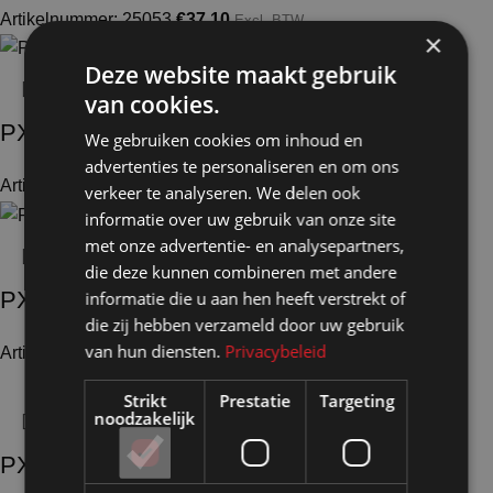
Artikelnummer: 25053
€
37,10
Excl. BTW
×
Deze website maakt gebruik
van cookies.
PX4080
We gebruiken cookies om inhoud en
advertenties te personaliseren en om ons
Artikelnummer: 24894
€
52,50
Excl. BTW
verkeer te analyseren. We delen ook
informatie over uw gebruik van onze site
met onze advertentie- en analysepartners,
die deze kunnen combineren met andere
PX4100
informatie die u aan hen heeft verstrekt of
die zij hebben verzameld door uw gebruik
van hun diensten.
Privacybeleid
Artikelnummer: 24900
€
59,10
Excl. BTW
Strikt
Prestatie
Targeting
noodzakelijk
PX2119