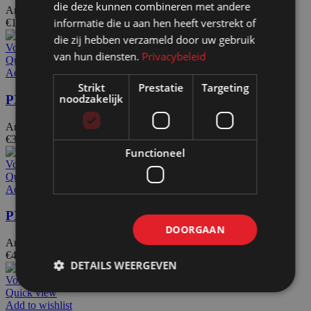
die deze kunnen combineren met andere
Artikelnummer: 24800
informatie die u aan hen heeft verstrekt of
€
14,30
Excl. BTW
die zij hebben verzameld door uw gebruik
Voeg toe aan offerteaanvraag
van hun diensten.
Privacybeleid
Quick view
Add to wishlist
Strikt
Prestatie
Targeting
noodzakelijk
PX2045 / RSG521
Artikelnummer: 24811
€
32,65
Excl. BTW
Functioneel
Voeg toe aan offerteaanvraag
Quick view
Add to wishlist
PX2545 / RSG550
DOORGAAN
Artikelnummer: 24860
€
42,00
Excl. BTW
DETAILS WEERGEVEN
Voeg toe aan offerteaanvraag
Quick view
Add to wishlist