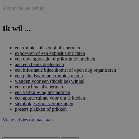
Shopmade keuzehulp
Ik wil ...
een ruimte splitsen of afschermen
exposeren of een expositie inrichten
een opvanglocatie of prikruimte inrichten
aan een beurs deelnemen
een informatie bijeenkomst of open dag organiseren
een geluidswerende ruimte creëren
wanden voor een (tijdelijke) winkel
een machine afschermen
een verbouwing afschermen
een aparte ruimte voor om te kleden
stemhokjes voor verkiezingen
posters plakken of prikken
Vraag advies op maat aan