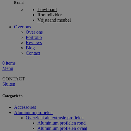
Brani
Lowboard
Roomdivider
Vrijstaand meubel
Over ons
Over ons
Portfolio
Reviews
Blog
Contact
0
items
Menu
CONTACT
Sluiten
Categorieën
Accessoires
Aluminium profielen
Overzicht alu extrusie profielen
Aluminium profielen rond
Aluminium profielen ovaal