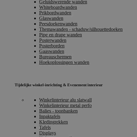
Geluidswerende wanden
Whiteboardwanden
Prikbordwanden
Glaswanden
Peesdoekenwanden
Themawanden - schaduw/silhouettedoeken
Pipe en drape wanden
Posterwanden
Posterborden
Gaaswanden
Bureauschermen
Hoekoplossingen wanden
Tijdelijke winkel-inrichting & Evenement interieur
Winkelinterieur alu slatwall
Winkelinterieur metal perfo
Balies - toonbanken
Inpaktafels
Kledingrekken
Tafels
Displays