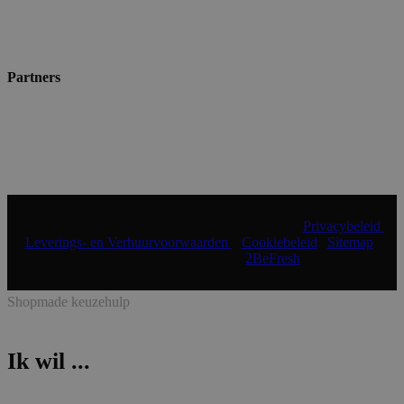
Partners
© 2024 Shopmade | Alle rechten voorbehouden |
Privacybeleid
|
Leverings- en Verhuurvoorwaarden
|
Cookiebeleid
|
Sitemap
|
Realisatie & onderhoud:
2BeFresh
Shopmade keuzehulp
Ik wil ...