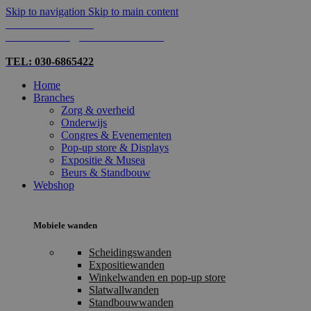
Skip to navigation
Skip to main content
TEL: 030-6865422
MAIL: INFO@SHOPMADE.NL
TEL: 030-6865422
Home
Branches
Zorg & overheid
Onderwijs
Congres & Evenementen
Pop-up store & Displays
Expositie & Musea
Beurs & Standbouw
Webshop
Mobiele wanden
Scheidingswanden
Expositiewanden
Winkelwanden en pop-up store
Slatwallwanden
Standbouwwanden