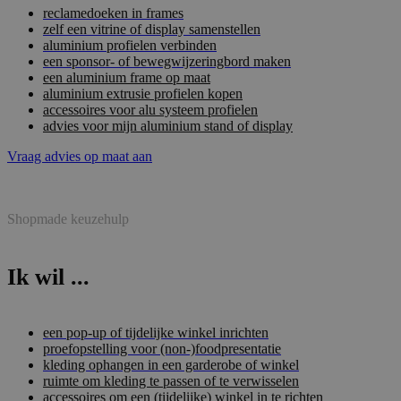
reclamedoeken in frames
zelf een vitrine of display samenstellen
aluminium profielen verbinden
een sponsor- of bewegwijzeringbord maken
een aluminium frame op maat
aluminium extrusie profielen kopen
accessoires voor alu systeem profielen
advies voor mijn aluminium stand of display
Vraag advies op maat aan
Shopmade keuzehulp
Ik wil ...
een pop-up of tijdelijke winkel inrichten
proefopstelling voor (non-)foodpresentatie
kleding ophangen in een garderobe of winkel
ruimte om kleding te passen of te verwisselen
accessoires om een (tijdelijke) winkel in te richten