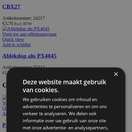
CBX27
Artikelnummer: 24217
€
3,70
Excl. BTW
Voeg toe aan offerteaanvraag
Quick view
Add to wishlist
Afdekdop alu PX4045
Artikelnummer: 72212
×
€
12,00
Excl. BTW
Deze website maakt gebruik
Gerelateerde producten
van cookies.
We gebruiken cookies om inhoud en
Voeg toe aan offerteaanvraag
advertenties te personaliseren en om ons
Quick view
verkeer te analyseren. We delen ook
Add to wishlist
informatie over uw gebruik van onze site
PX1525
met onze advertentie- en analysepartners,