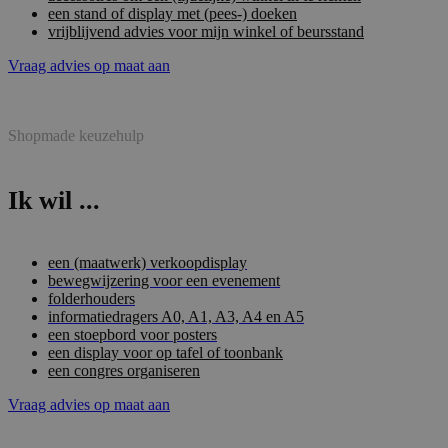
een stand of display met (pees-) doeken
vrijblijvend advies voor mijn winkel of beursstand
Vraag advies op maat aan
Shopmade keuzehulp
Ik wil ...
een (maatwerk) verkoopdisplay
bewegwijzering voor een evenement
folderhouders
informatiedragers A0, A1, A3, A4 en A5
een stoepbord voor posters
een display voor op tafel of toonbank
een congres organiseren
Vraag advies op maat aan