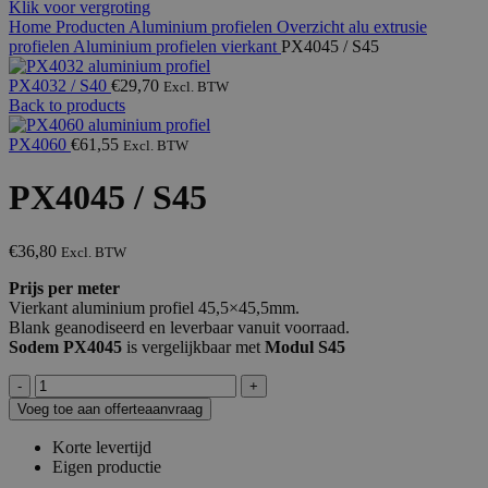
Klik voor vergroting
Home
Producten
Aluminium profielen
Overzicht alu extrusie
profielen
Aluminium profielen vierkant
PX4045 / S45
PX4032 / S40
€
29,70
Excl. BTW
Back to products
PX4060
€
61,55
Excl. BTW
PX4045 / S45
€
36,80
Excl. BTW
Prijs per meter
Vierkant aluminium profiel 45,5×45,5mm.
Blank geanodiseerd en leverbaar vanuit voorraad.
Sodem PX4045
is vergelijkbaar met
Modul S45
PX4045
/
Voeg toe aan offerteaanvraag
S45
aantal
Korte levertijd
Eigen productie