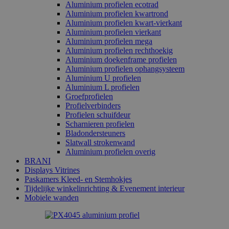
Aluminium profielen ecotrad
Aluminium profielen kwartrond
Aluminium profielen kwart-vierkant
Aluminium profielen vierkant
Aluminium profielen mega
Aluminium profielen rechthoekig
Aluminium doekenframe profielen
Aluminium profielen ophangsysteem
Aluminium U profielen
Aluminium L profielen
Groefprofielen
Profielverbinders
Profielen schuifdeur
Scharnieren profielen
Bladondersteuners
Slatwall strokenwand
Aluminium profielen overig
BRANI
Displays Vitrines
Paskamers Kleed- en Stemhokjes
Tijdelijke winkelinrichting & Evenement interieur
Mobiele wanden