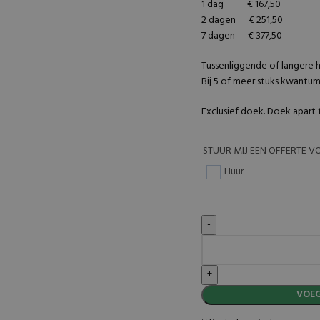
1 dag € 167,50
2 dagen € 251,50
7 dagen € 377,50
Tussenliggende of langere h
Bij 5 of meer stuks kwantum
Exclusief doek. Doek apart
STUUR MIJ EEN OFFERTE V
Huur
VOEG