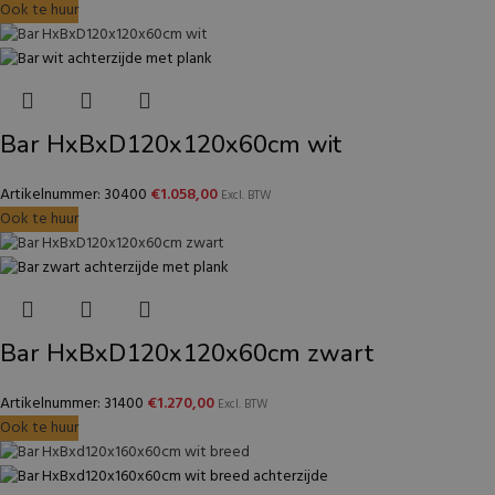
Ook te huur
Bar HxBxD120x120x60cm wit
Artikelnummer: 30400
€
1.058,00
Excl. BTW
Ook te huur
Bar HxBxD120x120x60cm zwart
Artikelnummer: 31400
€
1.270,00
Excl. BTW
Ook te huur