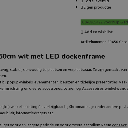
Korte levertijd
Eigen productie
030-6865422 Voor hulp & ad
Add to wishlist
Artikelnummer:
30450
Cate
60cm wit met LED doekenframe
tevig, stabiel, eenvoudig te plaatsen en verplaatsbaar. Ze zijn gemaakt van
pen.
t bij popup-winkels, evenementen, beurzen en tijdelijke presentaties. Vaa
kelinrichting
en diverse accessoires, te zien op
Accessoires winkelwand
ijke) winkelinrichting én verkrijgbaar bij Shopmade zijn onder andere pask
eubilair, informatiedragers etc.
deliger voor een langere periode en voor grotere aantallen! Neem
contact