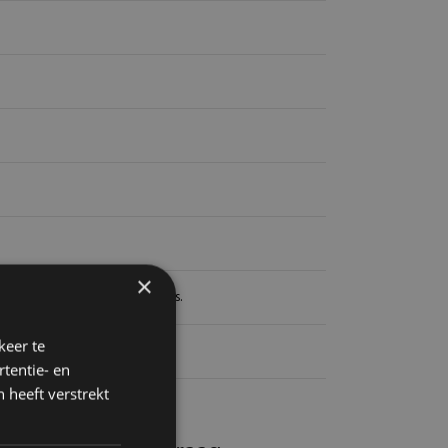
×
 naar de aanleverspecificaties.
keer te
tentie- en
 heeft verstrekt