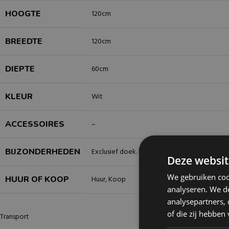
HOOGTE
120cm
BREEDTE
120cm
DIEPTE
60cm
KLEUR
Wit
ACCESSOIRES
–
BIJZONDERHEDEN
Exclusief doek. Doek apart te bestellen met 
Deze websit
We gebruiken coo
HUUR OF KOOP
Huur
,
Koop
analyseren. We de
analysepartners,
of die zij hebbe
Transport