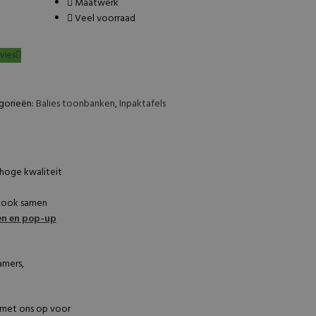
Maatwerk
Veel voorraad
vies
gorieën:
Balies toonbanken
,
Inpaktafels
 hoge kwaliteit
k ook samen
en en pop-up
amers,
met ons op voor