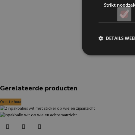
Strikt noodzak
DETAILS WE
Gerelateerde producten
Ook te huur