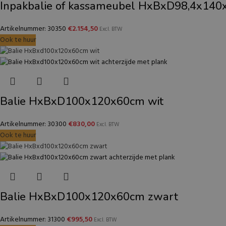
Inpakbalie of kassameubel HxBxD98,4x140
Artikelnummer: 30350
€
2.154,50
Excl. BTW
Ook te huur
Balie HxBxD100x120x60cm wit
Artikelnummer: 30300
€
830,00
Excl. BTW
Ook te huur
Balie HxBxD100x120x60cm zwart
Artikelnummer: 31300
€
995,50
Excl. BTW