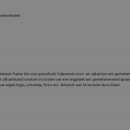
doekenframe
uminium frame tbv een peesdoek Vulpaneel voor- en zijkanten wit gemela
t afkantband rondom Voorzien van een legplank wit gemelamineerd spaa
uw eigen logo, ontwerp, foto etc. Artwork aan te leveren door klant.