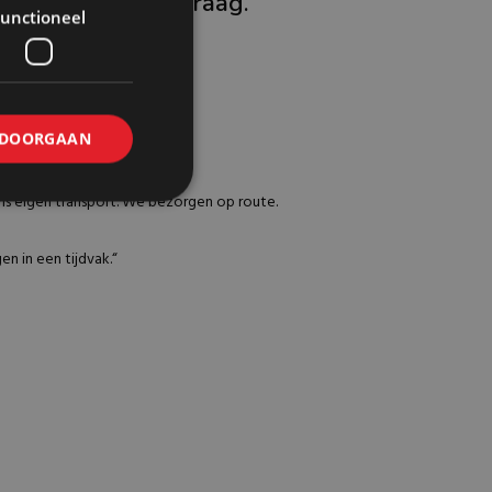
r en koop op aanvraag.
unctioneel
ort aanbieden.
DOORGAAN
ons eigen transport. We bezorgen op route.
en in een tijdvak.“