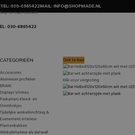
TEL: 030-6865422
MAIL: INFO@SHOPMADE.NL
Skip to navigation
Skip to main content
EL: 030-6865422
Ook te huur
CATEGORIEËN
Accessoires
Aluminium profielen
Klik voor vergroting
BRANI
Displays Vitrines
Paskamers Kleed- en
Stemhokjes
Tijdelijke winkelinrichting &
Evenement interieur
Plantenbakken
Winkelinterieur alu slatwall