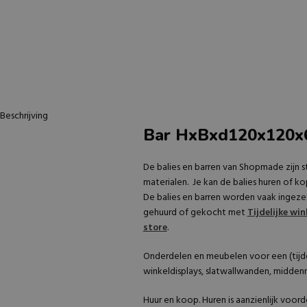
Beschrijving
Bar HxBxd120x120x
De balies en barren van Shopmade zijn s
materialen. Je kan de balies huren of ko
De balies en barren worden vaak ingeze
gehuurd of gekocht met
Tijdelijke win
store
.
Onderdelen en meubelen voor een (tijdel
winkeldisplays, slatwallwanden, middenm
Huur en koop. Huren is aanzienlijk voor