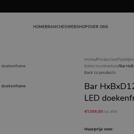
HOME
BRANCHES
WEBSHOP
OVER ONS
Home
Producten
Tijdelij
Balies toonbanken
Bar Hx
Back to products
Bar HxBxD1
LED doekenf
€
1.509,00
Excl. BTW
Huurprijs voor: