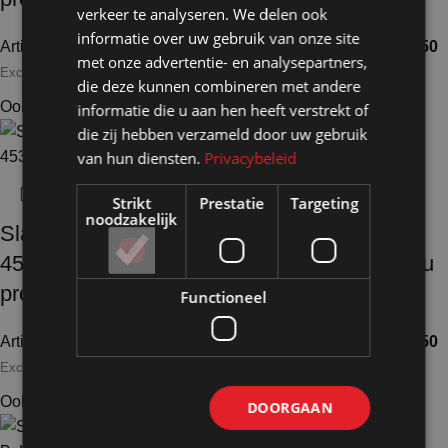
verkeer te analyseren. We delen ook
informatie over uw gebruik van onze site
Artikelnummer: 70553
€
22,50
Artikelnummer: 70554
€
37,50
met onze advertentie- en analysepartners,
Excl. BTW
Excl. BTW
die deze kunnen combineren met andere
Ook te huur
Ook te huur
informatie die u aan hen heeft verstrekt of
die zij hebben verzameld door uw gebruik
van hun diensten.
Privacybeleid
Strikt
Prestatie
Targeting
noodzakelijk
Slatwallschap wit
Slatwallschap wit
45,3x33x0,8cm in alu
90,6x33x0,8cm in alu
profiel
profiel
Functioneel
Artikelnummer: 70555
€
23,50
Artikelnummer: 70556
€
39,50
Excl. BTW
Excl. BTW
Ook te huur
Ook te huur
DOORGAAN