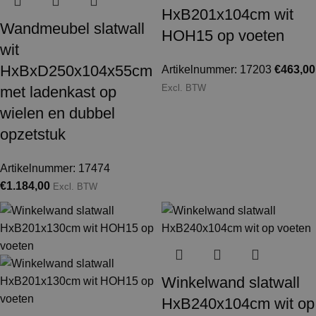
HxB201x104cm wit
Wandmeubel slatwall
HOH15 op voeten
wit
HxBxD250x104x55cm
Artikelnummer: 17203
€
463,00
Excl. BTW
met ladenkast op
wielen en dubbel
opzetstuk
Artikelnummer: 17474
€
1.184,00
Excl. BTW
Winkelwand slatwall
HxB240x104cm wit op