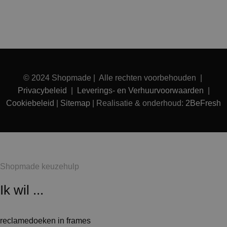
© 2024 Shopmade | Alle rechten voorbehouden |
Privacybeleid
|
Leverings- en Verhuurvoorwaarden
|
Cookiebeleid
|
Sitemap
| Realisatie & onderhoud:
2BeFresh
Shopmade keuzehulp
Ik wil ...
reclamedoeken in frames