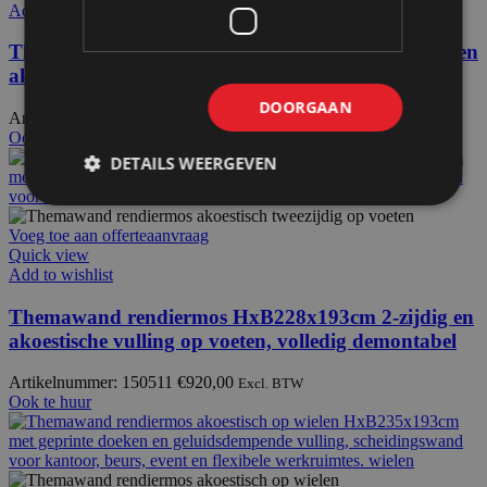
Add to wishlist
Themawand gefeliciteerd HxB235x193cm 2-zijdig en
akoestische vulling op wielen, volledig demontabel
DOORGAAN
Artikelnummer: 150105
€
968,50
Excl. BTW
Ook te huur
DETAILS WEERGEVEN
Voeg toe aan offerteaanvraag
Quick view
Add to wishlist
Themawand rendiermos HxB228x193cm 2-zijdig en
akoestische vulling op voeten, volledig demontabel
Artikelnummer: 150511
€
920,00
Excl. BTW
Ook te huur