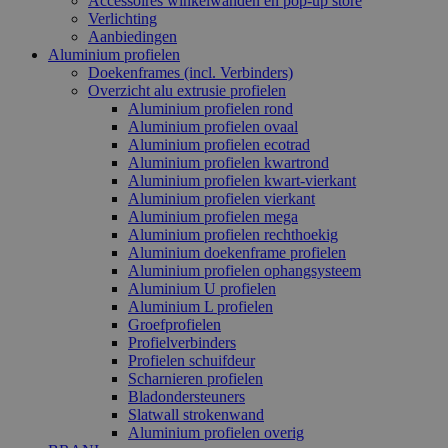
Accessoires winkelwanden en pop-up store
Verlichting
Aanbiedingen
Aluminium profielen
Doekenframes (incl. Verbinders)
Overzicht alu extrusie profielen
Aluminium profielen rond
Aluminium profielen ovaal
Aluminium profielen ecotrad
Aluminium profielen kwartrond
Aluminium profielen kwart-vierkant
Aluminium profielen vierkant
Aluminium profielen mega
Aluminium profielen rechthoekig
Aluminium doekenframe profielen
Aluminium profielen ophangsysteem
Aluminium U profielen
Aluminium L profielen
Groefprofielen
Profielverbinders
Profielen schuifdeur
Scharnieren profielen
Bladondersteuners
Slatwall strokenwand
Aluminium profielen overig