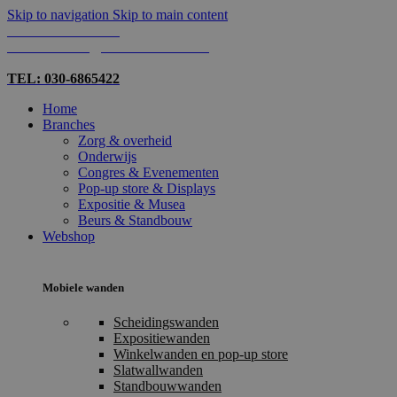
Skip to navigation
Skip to main content
TEL: 030-6865422
MAIL: INFO@SHOPMADE.NL
TEL: 030-6865422
Home
Branches
Zorg & overheid
Onderwijs
Congres & Evenementen
Pop-up store & Displays
Expositie & Musea
Beurs & Standbouw
Webshop
Mobiele wanden
Scheidingswanden
Expositiewanden
Winkelwanden en pop-up store
Slatwallwanden
Standbouwwanden