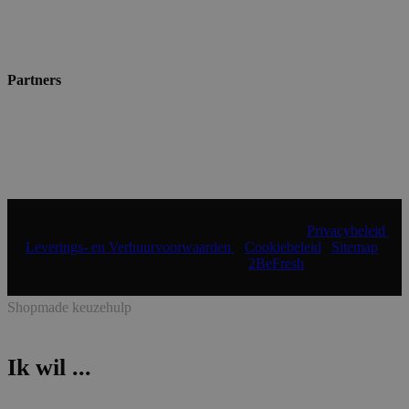
Partners
© 2024 Shopmade | Alle rechten voorbehouden |
Privacybeleid
|
Leverings- en Verhuurvoorwaarden
|
Cookiebeleid
|
Sitemap
|
Realisatie & onderhoud:
2BeFresh
Shopmade keuzehulp
Ik wil ...