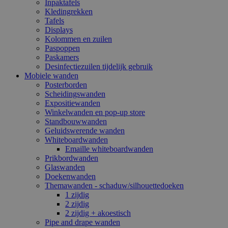
Inpaktafels
Kledingrekken
Tafels
Displays
Kolommen en zuilen
Paspoppen
Paskamers
Desinfectiezuilen tijdelijk gebruik
Mobiele wanden
Posterborden
Scheidingswanden
Expositiewanden
Winkelwanden en pop-up store
Standbouwwanden
Geluidswerende wanden
Whiteboardwanden
Emaille whiteboardwanden
Prikbordwanden
Glaswanden
Doekenwanden
Themawanden - schaduw/silhouettedoeken
1 zijdig
2 zijdig
2 zijdig + akoestisch
Pipe and drape wanden