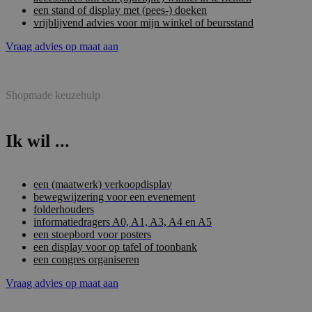
een stand of display met (pees-) doeken
vrijblijvend advies voor mijn winkel of beursstand
Vraag advies op maat aan
Shopmade keuzehulp
Ik wil ...
een (maatwerk) verkoopdisplay
bewegwijzering voor een evenement
folderhouders
informatiedragers A0, A1, A3, A4 en A5
een stoepbord voor posters
een display voor op tafel of toonbank
een congres organiseren
Vraag advies op maat aan