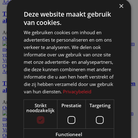
Add to wishlist
×
Deze website maakt gebruik
Themawand bolmos HxB235x193cm 2-zijdig en
akoestische vulling op wielen, volledig demontabel
van cookies.
We gebruiken cookies om inhoud en
Artikelnummer: 150102
€
968,50
Excl. BTW
Ook te huur
advertenties te personaliseren en om ons
verkeer te analyseren. We delen ook
informatie over uw gebruik van onze site
Voeg toe aan offerteaanvraag
met onze advertentie- en analysepartners,
Quick view
die deze kunnen combineren met andere
Add to wishlist
informatie die u aan hen heeft verstrekt of
Themawand gefeliciteerd HxB228x193cm 2-zijdig en
die zij hebben verzameld door uw gebruik
akoestische vulling op voeten, volledig demontabel
van hun diensten.
Privacybeleid
Artikelnummer: 150505
€
920,00
Excl. BTW
Strikt
Prestatie
Targeting
Ook te huur
noodzakelijk
Voeg toe aan offerteaanvraag
Functioneel
Quick view