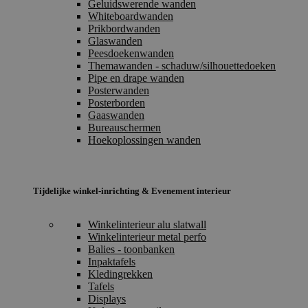
Geluidswerende wanden
Whiteboardwanden
Prikbordwanden
Glaswanden
Peesdoekenwanden
Themawanden - schaduw/silhouettedoeken
Pipe en drape wanden
Posterwanden
Posterborden
Gaaswanden
Bureauschermen
Hoekoplossingen wanden
Tijdelijke winkel-inrichting & Evenement interieur
Winkelinterieur alu slatwall
Winkelinterieur metal perfo
Balies - toonbanken
Inpaktafels
Kledingrekken
Tafels
Displays