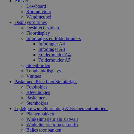
BRANI
Lowboard
Roomdivider
Wandmeubel
Displays Vitrines
Desinfectiezuilen
Floordisplay
Infodragers en folderhouders
Infodrager A4
Infodrager A3
Folderhouder A4
Folderhouder A5
Stoepborden
Toonbankdisplays
Vitrines
Paskamers Kleed- en Stemhokjes
Fotohokjes
Kleedhokjes
Paskamers
Stemhokjes
Tijdelijke winkelinrichting & Evenement interieur
Plantenbakken
Winkelinterieur alu slatwall
Winkelinterieur metal perfo
Balies toonbanken