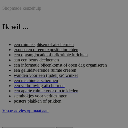
Shopmade keuzehulp
Ik wil ...
een ruimte splitsen of afschermen
exposeren of een expositie inrichten
een opvanglocatie of prikruimte inrichten
aan een beurs deelnemen
een informatie bijeenkomst of open dag organiseren
een geluidswerende ruimte creëren
wanden voor een (tijdelijke) winkel
een machine afschermen
een verbouwing afschermen
een aparte ruimte voor om te kleden
stemhokjes voor verkiezingen
posters plakken of prikken
Vraag advies op maat aan