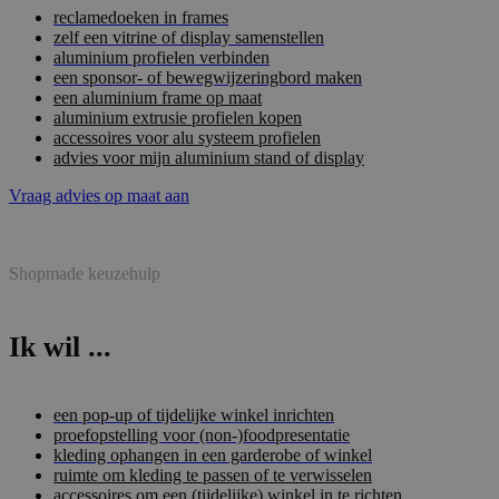
reclamedoeken in frames
zelf een vitrine of display samenstellen
aluminium profielen verbinden
een sponsor- of bewegwijzeringbord maken
een aluminium frame op maat
aluminium extrusie profielen kopen
accessoires voor alu systeem profielen
advies voor mijn aluminium stand of display
Vraag advies op maat aan
Shopmade keuzehulp
Ik wil ...
een pop-up of tijdelijke winkel inrichten
proefopstelling voor (non-)foodpresentatie
kleding ophangen in een garderobe of winkel
ruimte om kleding te passen of te verwisselen
accessoires om een (tijdelijke) winkel in te richten