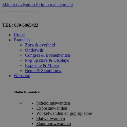
Skip to navigation
Skip to main content
TEL: 030-6865422
MAIL: INFO@SHOPMADE.NL
TEL: 030-6865422
Home
Branches
Zorg & overheid
Onderwijs
Congres & Evenementen
Pop-up store & Displays
Expositie & Musea
Beurs & Standbouw
Webshop
Mobiele wanden
Scheidingswanden
Expositiewanden
Winkelwanden en pop-up store
Slatwallwanden
Standbouwwanden