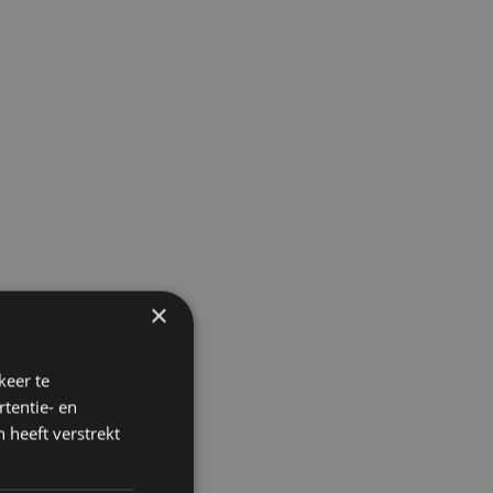
×
keer te
tentie- en
 heeft verstrekt