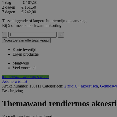
1 dag € 107,50
2 dagen € 161,50
7 dagen € 242,00
Tussenliggende of langere huurtermijn op aanvraag.
Bij 5 of meer stuks kwantumkorting.
Themawand
rendiermos
Voeg toe aan offerteaanvraag
HxB235x193cm
2-
Korte levertijd
zijdig
Eigen productie
en
akoestische
Maatwerk
vulling
Veel voorraad
op
wielen,
030-6865422 Voor hulp & advies
volledig
Add to wishlist
demontabel
Artikelnummer:
150111
Categorieën:
2 zijdig + akoestisch
,
Geluidsw
aantal
Beschrijving
Themawand rendiermos akoestis
Voor elk feest een achtergrond!