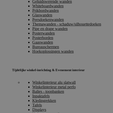
Geluidswerende wanden
Whiteboardwanden
Prikbordwanden
Glaswanden
Peesdoekenwanden
Themawanden - schaduw/silhouettedoeken
Pipe en drape wanden
Posterwanden
Posterborden
Gaaswanden
Bureauschermen
Hoekoplossingen wanden
Tijdelijke winkel-inrichting & Evenement interieur
Winkelinterieur alu slatwall
Winkelinterieur metal perfo
Balies - toonbanken
Inpaktafels
Kledingrekken
Tafels
Displays