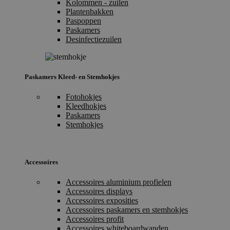
Kolommen - zuilen
Plantenbakken
Paspoppen
Paskamers
Desinfectiezuilen
Paskamers Kleed- en Stemhokjes
Fotohokjes
Kleedhokjes
Paskamers
Stemhokjes
Accessoires
Accessoires aluminium profielen
Accessoires displays
Accessoires exposities
Accessoires paskamers en stemhokjes
Accessoires profit
Accessoires whiteboardwanden