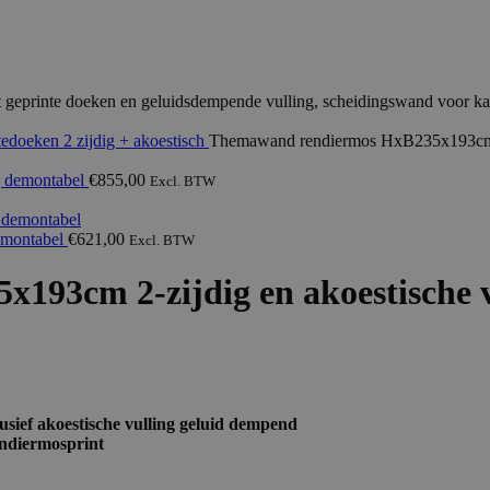
tedoeken
2 zijdig + akoestisch
Themawand rendiermos HxB235x193cm 2-z
g demontabel
€
855,00
Excl. BTW
emontabel
€
621,00
Excl. BTW
3cm 2-zijdig en akoestische vul
ief akoestische vulling geluid dempend
endiermosprint