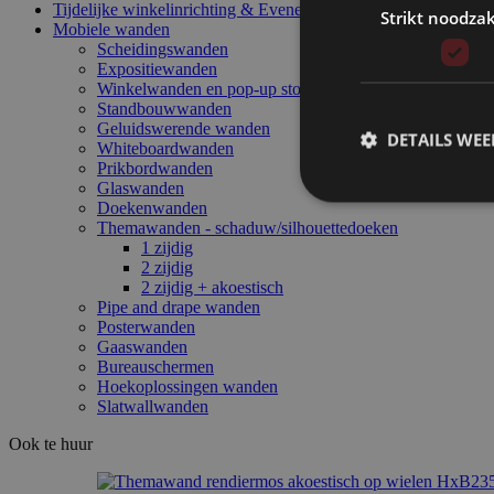
Tijdelijke winkelinrichting & Evenement interieur
Strikt noodzak
Mobiele wanden
Scheidingswanden
Expositiewanden
Winkelwanden en pop-up store
Standbouwwanden
Geluidswerende wanden
DETAILS WE
Whiteboardwanden
Prikbordwanden
Glaswanden
Doekenwanden
Themawanden - schaduw/silhouettedoeken
1 zijdig
2 zijdig
2 zijdig + akoestisch
Pipe and drape wanden
Posterwanden
Gaaswanden
Bureauschermen
Hoekoplossingen wanden
Slatwallwanden
Ook te huur