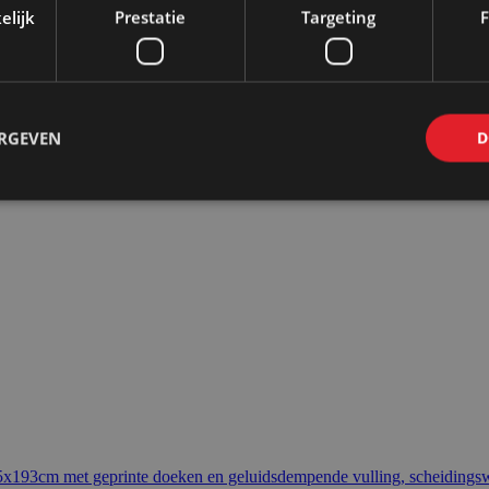
elijk
Prestatie
Targeting
F
ERGEVEN
D