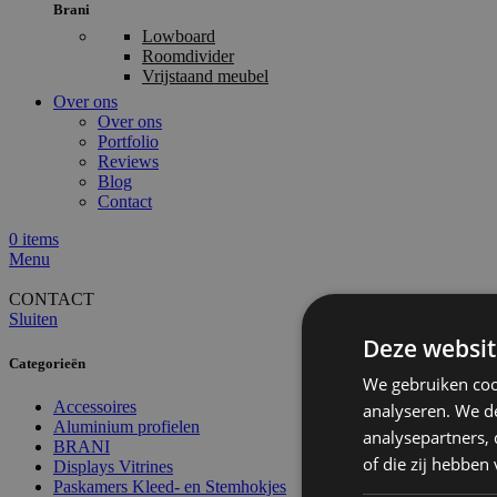
Brani
Lowboard
Roomdivider
Vrijstaand meubel
Over ons
Over ons
Portfolio
Reviews
Blog
Contact
0
items
Menu
CONTACT
Sluiten
Deze websit
Categorieën
We gebruiken coo
Accessoires
analyseren. We de
Aluminium profielen
analysepartners,
BRANI
of die zij hebbe
Displays Vitrines
Paskamers Kleed- en Stemhokjes