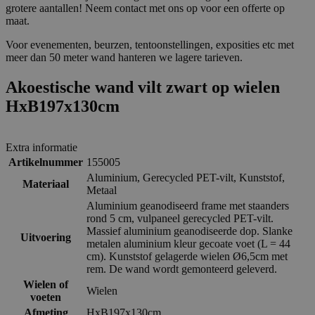
grotere aantallen! Neem contact met ons op voor een offerte op
maat.
Voor evenementen, beurzen, tentoonstellingen, exposities etc met
meer dan 50 meter wand hanteren we lagere tarieven.
Akoestische wand vilt zwart op wielen
HxB197x130cm
Extra informatie
Artikelnummer
155005
Aluminium
,
Gerecycled PET-vilt
,
Kunststof
,
Materiaal
Metaal
Aluminium geanodiseerd frame met staanders
rond 5 cm, vulpaneel gerecycled PET-vilt.
Massief aluminium geanodiseerde dop. Slanke
Uitvoering
metalen aluminium kleur gecoate voet (L = 44
cm). Kunststof gelagerde wielen Ø6,5cm met
rem. De wand wordt gemonteerd geleverd.
Wielen of
Wielen
voeten
Afmeting
HxB197x130cm