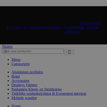
© 2024 Shopmade | Alle rechten voorbehouden |
Privacybeleid
|
Leverings- en Verhuurvoorwaarden
|
Cookiebeleid
|
Sitemap
|
Realisatie & onderhoud:
2BeFresh
Sluiten
Menu
Categorieën
Aluminium profielen
Brani
Accessoires
Displays Vitrines
Paskamers Kleed- en Stemhokjes
Tijdelijke winkelinrichting & Evenement interieur
Mobiele wanden
Home