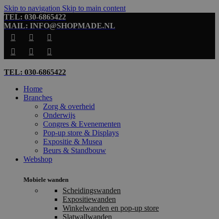
Skip to navigation
Skip to main content
TEL: 030-6865422
MAIL: INFO@SHOPMADE.NL
TEL: 030-6865422
Home
Branches
Zorg & overheid
Onderwijs
Congres & Evenementen
Pop-up store & Displays
Expositie & Musea
Beurs & Standbouw
Webshop
Mobiele wanden
Scheidingswanden
Expositiewanden
Winkelwanden en pop-up store
Slatwallwanden