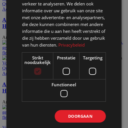
verkeer te analyseren. We delen ook
Quick view
Add to wishlist
informatie over uw gebruik van onze site
met onze advertentie- en analysepartners,
Akoestische wand vilt witgrijs op voeten
die deze kunnen combineren met andere
HxB190x130cm
informatie die u aan hen heeft verstrekt of
Artikelnummer: 155100
€
444,00
die zij hebben verzameld door uw gebruik
Excl. BTW
van hun diensten.
Privacybeleid
Strikt
Prestatie
Targeting
noodzakelijk
Voeg toe aan offerteaanvraag
Quick view
Add to wishlist
Akoestische wand vilt donkerblauw op voeten
Functioneel
HxB190x130cm
Artikelnummer: 155110
€
444,00
Excl. BTW
DOORGAAN
Voeg toe aan offerteaanvraag