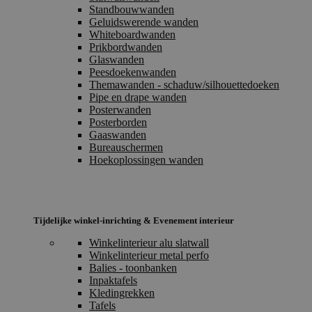
Standbouwwanden
Geluidswerende wanden
Whiteboardwanden
Prikbordwanden
Glaswanden
Peesdoekenwanden
Themawanden - schaduw/silhouettedoeken
Pipe en drape wanden
Posterwanden
Posterborden
Gaaswanden
Bureauschermen
Hoekoplossingen wanden
Tijdelijke winkel-inrichting & Evenement interieur
Winkelinterieur alu slatwall
Winkelinterieur metal perfo
Balies - toonbanken
Inpaktafels
Kledingrekken
Tafels