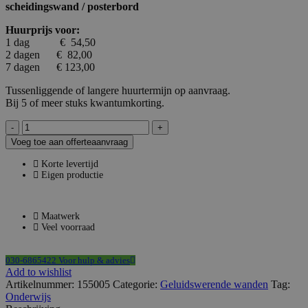
scheidingswand / posterbord
Huurprijs voor:
1 dag € 54,50
2 dagen € 82,00
7 dagen € 123,00
Tussenliggende of langere huurtermijn op aanvraag.
Bij 5 of meer stuks kwantumkorting.
Akoestische
wand
Voeg toe aan offerteaanvraag
vilt
zwart
Korte levertijd
op
Eigen productie
wielen
HxB197x130cm
aantal
Maatwerk
Veel voorraad
030-6865422 Voor hulp & advies
Add to wishlist
Artikelnummer:
155005
Categorie:
Geluidswerende wanden
Tag:
Onderwijs