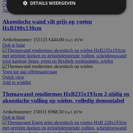
DETAILS WEERGEVEN
Quick view
Add to wishlist
Akoestische wand vilt grijs op voeten
HxB190x130cm
Artikelnummer: 155125
€
444,00
Excl. BTW
Ook te huur
Voeg toe aan offerteaanvraag
Quick view
Add to wishlist
Themawand rendiermos HxB235x193cm 2-zijdig en
akoestische vulling op wielen, volledig demontabel
Artikelnummer: 150111
€
968,50
Excl. BTW
Ook te huur