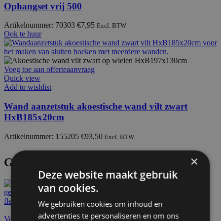
Ophangset vrij 500
Artikelnummer: 70303
€
7,95
Excl. BTW
Ook te huur
Voeg toe aan offerteaanvraag
Quick view
Add to wishlist
Wand aanzetstuk akoestische wand vilt zwart
HxB185x20cm
Artikelnummer: 155205
€
93,50
Excl. BTW
×
Gerelateerde producten
Deze website maakt gebruik
van cookies.
We gebruiken cookies om inhoud en
advertenties te personaliseren en om ons
Voeg toe aan offerteaanvraag