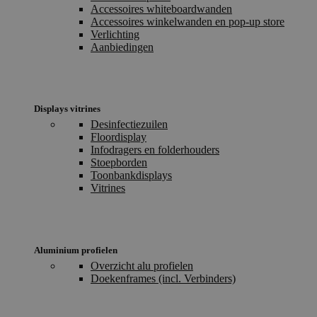
Accessoires whiteboardwanden
Accessoires winkelwanden en pop-up store
Verlichting
Aanbiedingen
Displays vitrines
Desinfectiezuilen
Floordisplay
Infodragers en folderhouders
Stoepborden
Toonbankdisplays
Vitrines
Aluminium profielen
Overzicht alu profielen
Doekenframes (incl. Verbinders)