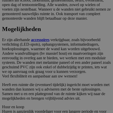
ruimtes als school, ziekenhuis, gemeentehuis, beurs, evenement,
open dag of tentoonstelling. Alle wanden, zowel op wielen of
voeten zijn nestelbaar. Wanneer u de wanden niet gebruikt nemen ze
gemonteerd nauwelijks ruimte in. Ook transport van compleet
gemonteerde wanden blijft betaalbaar op deze manier.
Mogelijkheden
Er zijn allerhande
accessoires
verkrijgbaar, zoals bijvoorbeeld
verlichting (LED-spots), ophangsystemen, informatiedragers,
hoekoplossingen, waarmee de wand kan worden uitgebouwd.
Andere wandvullingen (bv massief hout) en maatvoeringen zijn
eenvoudig in overleg aan te bieden, we werken met een modulair
systeem. De wanden met melamine paneel of een ander paneel zoals
geschuimd PVC zijn ook enkel of dubbelzijdig te printen, iets wat
we op aanvraag ook graag voor u kunnen verzorgen.
Veel flexibiliteit en aanpasbaar aan uw wensen!
Heeft een ruimte die (eventueel tijdelijk) ingericht moet worden met
wanden dan kunnen wij u adviseren met de beste oplossingen.
Samen met u en een plattegrond van de ruimte kijken wij naar de
mogelijkheden en brengen vrijblijvend advies uit.
Huur en koop
Huren is aanzienlijk voordeliger voor een langere periode en voor