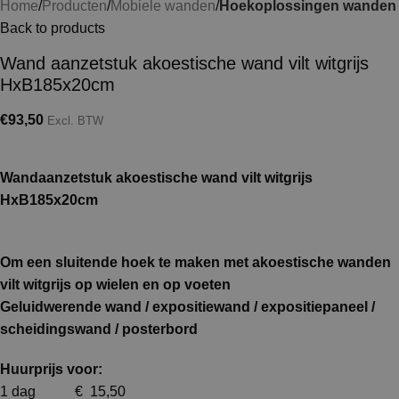
Home
Producten
Mobiele wanden
Hoekoplossingen wanden
Back to products
Wand aanzetstuk akoestische wand vilt witgrijs
HxB185x20cm
€
93,50
Excl. BTW
Wandaanzetstuk akoestische wand vilt witgrijs
HxB185x20cm
Om een sluitende hoek te maken met akoestische wanden
vilt witgrijs op wielen en op voeten
Geluidwerende wand / expositiewand / expositiepaneel /
scheidingswand / posterbord
Huurprijs voor:
1 dag € 15,50