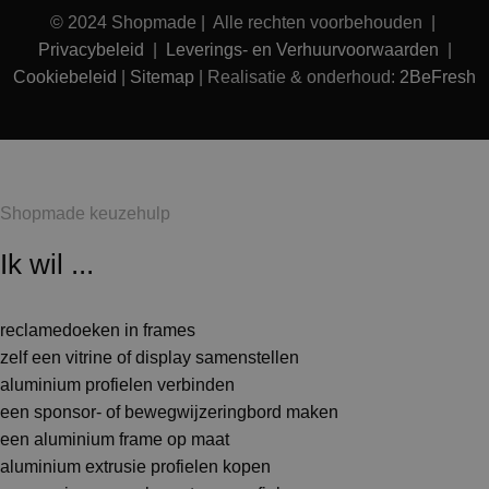
© 2024 Shopmade | Alle rechten voorbehouden |
Privacybeleid
|
Leverings- en Verhuurvoorwaarden
|
Cookiebeleid
|
Sitemap
| Realisatie & onderhoud:
2BeFresh
Shopmade keuzehulp
Ik wil ...
reclamedoeken in frames
zelf een vitrine of display samenstellen
aluminium profielen verbinden
een sponsor- of bewegwijzeringbord maken
een aluminium frame op maat
aluminium extrusie profielen kopen