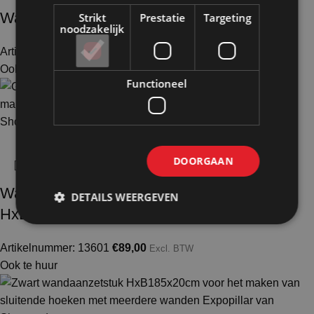
Wand aanzetstuk 20 wit HxB206x20cm
Strikt
Prestatie
Targeting
noodzakelijk
Artikelnummer: 10604
€
75,00
Excl. BTW
Ook te huur
Functioneel
DOORGAAN
Wand aanzetstuk 20 volledig zwart
DETAILS WEERGEVEN
HxB144x20cm
Artikelnummer: 13601
€
89,00
Excl. BTW
Ook te huur