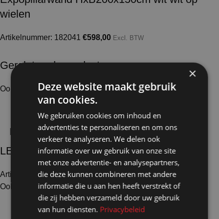
wielen
Artikelnummer: 182041
€
598,00
Excl. BTW
Gerelateerde producten
×
Deze website maakt gebruik
Ook te huur
van cookies.
We gebruiken cookies om inhoud en
advertenties te personaliseren en om ons
verkeer te analyseren. We delen ook
LED spot 25W schuin breed 3000K
informatie over uw gebruik van onze site
met onze advertentie- en analysepartners,
die deze kunnen combineren met andere
Artikelnummer: 70106
€
123,00
Excl. BTW
informatie die u aan hen heeft verstrekt of
Ook te huur
die zij hebben verzameld door uw gebruik
van hun diensten.
Privacybeleid