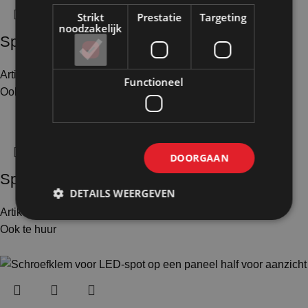
Strikt
Prestatie
Targeting
noodzakelijk
Spothouder enkel
Artikelnummer: 70200
€
12,00
Excl. BTW
Functioneel
Ook te huur
DOORGAAN
Spothouder dubbel
DETAILS WEERGEVEN
Artikelnummer: 70201
€
41,50
Excl. BTW
Ook te huur