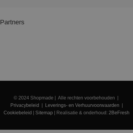
Partners
© 2024 Shopmade | Alle rechten voorbehouden |
Privacybeleid
|
Leverings- en Verhuurvoorwaarden
|
Cookiebeleid
|
Sitemap
| Realisatie & onderhoud:
2BeFresh