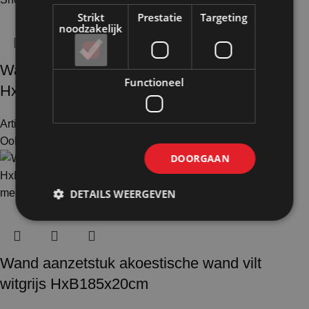
Strikt
Prestatie
Targeting
noodzakelijk
Wand aanzetstuk 20 Expopillar zwart
Functioneel
HxB185x20cm
Artikelnummer: 181120
€
98,00
Excl. BTW
Ook te huur
DOORGAAN
DETAILS WEERGEVEN
Wand aanzetstuk akoestische wand vilt
witgrijs HxB185x20cm