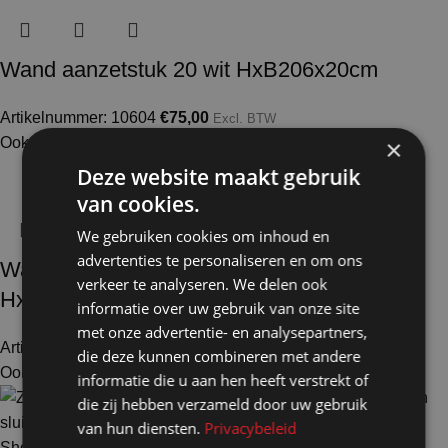
Wand aanzetstuk 20 wit HxB206x20cm
Artikelnummer: 10604
€
75,00
Excl. BTW
Ook te huur
×
Deze website maakt gebruik
van cookies.
We gebruiken cookies om inhoud en
advertenties te personaliseren en om ons
Wand aanzetstuk 20 volledig zwart
verkeer te analyseren. We delen ook
HxB103x20cm
informatie over uw gebruik van onze site
met onze advertentie- en analysepartners,
Artikelnummer: 13600
€
79,00
Excl. BTW
die deze kunnen combineren met andere
Ook te huur
informatie die u aan hen heeft verstrekt of
die zij hebben verzameld door uw gebruik
van hun diensten.
Privacybeleid