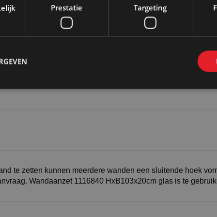
elijk
Prestatie
Targeting
F
ERGEVEN
nd te zetten kunnen meerdere wanden een sluitende hoek vorm
aanvraag. Wandaanzet 1116840 HxB103x20cm glas is te gebrui