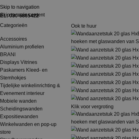
TEL: 030-6865422
MAIL: INFO@SHOPMADE.NL
Skip to navigation
Skip to main content
EL: 030-6865422
Categorieën
Ook te huur
Accessoires
Aluminium profielen
BRANI
Displays Vitrines
Paskamers Kleed- en
Stemhokjes
Tijdelijke winkelinrichting &
Evenement interieur
Mobiele wanden
Klik voor vergroting
Scheidingswanden
Expositiewanden
Winkelwanden en pop-up
store