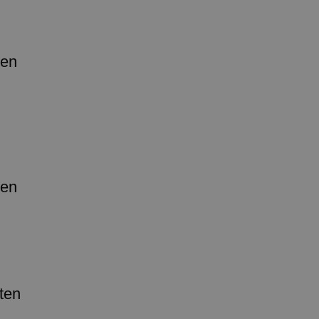
len
len
ten