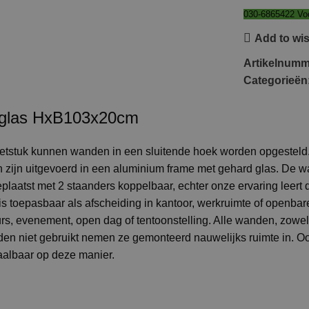
030-6865422 Voo
Add to wis
Artikelnum
Categorieën
 glas HxB103x20cm
tstuk kunnen wanden in een sluitende hoek worden opgesteld
zijn uitgevoerd in een aluminium frame met gehard glas. De w
laatst met 2 staanders koppelbaar, echter onze ervaring leert d
 is toepasbaar als afscheiding in kantoor, werkruimte of openbar
s, evenement, open dag of tentoonstelling. Alle wanden, zowel 
en niet gebruikt nemen ze gemonteerd nauwelijks ruimte in. Oo
aalbaar op deze manier.