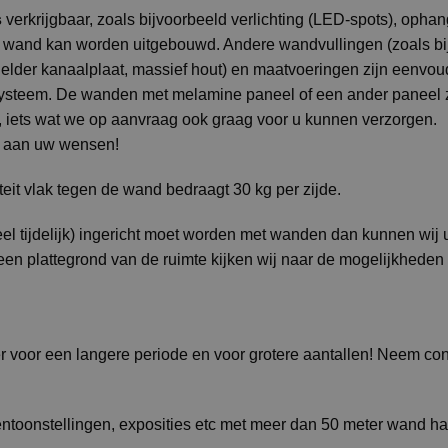
s
verkrijgbaar, zoals bijvoorbeeld verlichting (LED-spots), opha
wand kan worden uitgebouwd. Andere wandvullingen (zoals b
lder kanaalplaat, massief hout) en maatvoeringen zijn eenvoud
ysteem. De wanden met melamine paneel of een ander paneel 
en, iets wat we op aanvraag ook graag voor u kunnen verzorgen.
ar aan uw wensen!
eit vlak tegen de wand bedraagt 30 kg per zijde.
eel tijdelijk) ingericht moet worden met wanden dan kunnen wij
n plattegrond van de ruimte kijken wij naar de mogelijkheden 
er voor een langere periode en voor grotere aantallen! Neem co
ntoonstellingen, exposities etc met meer dan 50 meter wand ha