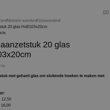
cten
Mobiele wanden
Glaswanden
stuk 20 glas HxB103x20cm
ucts
aanzetstuk 20 glas
03x20cm
 BTW
tuk met gehard glas om sluitende hoeken te maken met
.
or:
12,50
16,00