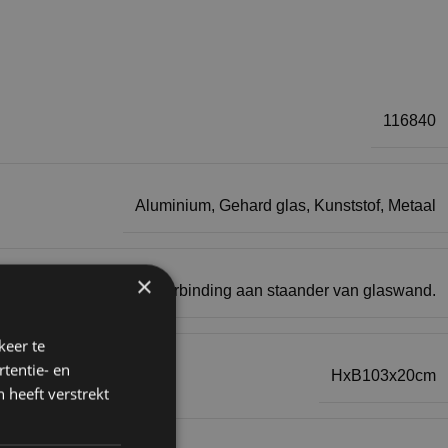
116840
Aluminium
,
Gehard glas
,
Kunststof
,
Metaal
×
as. Incl. 2x CBX voor verbinding aan staander van glaswand.
keer te
tentie- en
HxB103x20cm
 heeft verstrekt