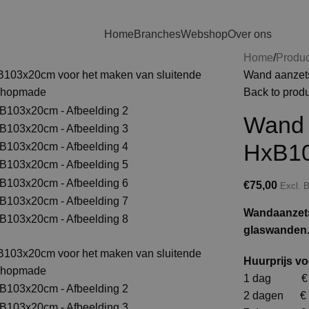
Home
Branches
Webshop
Over ons
Home
Produ
Wand aanzet
Back to prod
Wand 
HxB1
€
75,00
Excl.
Wandaanzets
glaswanden
Huurprijs vo
1 dag € 
2 dagen € 