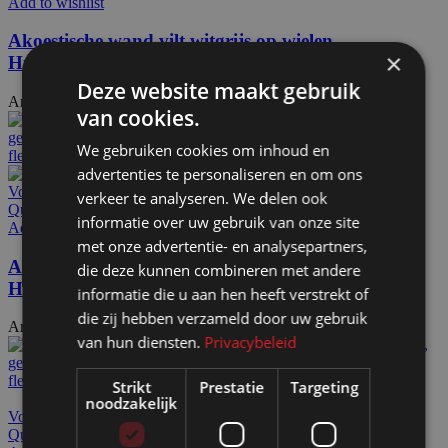
Add to wishlist
Akoestische wand vilt witgrijs op wielen
×
HxB197x130cm
Deze website maakt gebruik
Artikelnummer: 155000
€
492,00
Excl. BTW
van cookies.
We gebruiken cookies om inhoud en
advertenties te personaliseren en om ons
Voeg toe aan offerteaanvraag
verkeer te analyseren. We delen ook
Quick view
informatie over uw gebruik van onze site
Add to wishlist
met onze advertentie- en analysepartners,
Akoestische wand vilt zwart op voeten
die deze kunnen combineren met andere
HxB190x130cm
informatie die u aan hen heeft verstrekt of
die zij hebben verzameld door uw gebruik
Artikelnummer: 155105
€
444,00
Excl. BTW
van hun diensten.
Privacybeleid
Strikt
Prestatie
Targeting
noodzakelijk
Voeg toe aan offerteaanvraag
Quick view