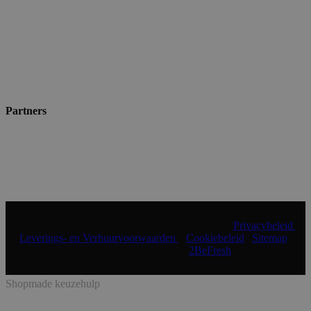
Partners
© 2024 Shopmade | Alle rechten voorbehouden |
Privacybeleid
|
Leverings- en Verhuurvoorwaarden
|
Cookiebeleid
|
Sitemap
|
Realisatie & onderhoud:
2BeFresh
Shopmade keuzehulp