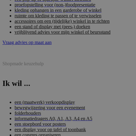
proefopstelling voor (non-)foodpresentatie
kleding ophangen in een garderobe of winkel
ruimte om kleding te passen of te verwisselen
accessoires om een (tijdelijke) winkel in te richten
een stand of display met (pees-) doeken
vrijblijvend advies voor mijn winkel of beursstand
Vraag advies op maat aan
Shopmade keuzehulp
Ik wil ...
een (maatwerk) verkoopdisplay
bewegwijzering voor een evenement
folderhouders
informatiedragers A0, A1, A3, A4 en A5
een stoepbord voor posters
een display voor op tafel of toonbank
een congres organiseren