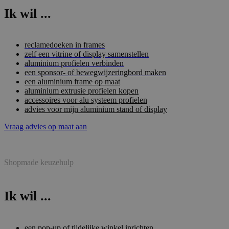
Ik wil ...
reclamedoeken in frames
zelf een vitrine of display samenstellen
aluminium profielen verbinden
een sponsor- of bewegwijzeringbord maken
een aluminium frame op maat
aluminium extrusie profielen kopen
accessoires voor alu systeem profielen
advies voor mijn aluminium stand of display
Vraag advies op maat aan
Shopmade keuzehulp
Ik wil ...
een pop-up of tijdelijke winkel inrichten