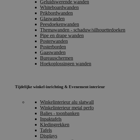
Geluidswerende wanden
Whiteboardwanden
Prikbordwanden
Glaswanden
Peesdoekenwanden
Themawanden - schaduw/silhouettedoeken
Pipe en drape wanden
Posterwanden
Posterborden
Gaaswanden
Bureauschermen
Hoekoplossingen wanden
Tijdelijke winkel-inrichting & Evenement interieur
Winkelinterieur alu slatwall
Winkelinterieur metal perfo
Balies - toonbanken
Inpaktafels
Kledingrekken
Tafels
Displays