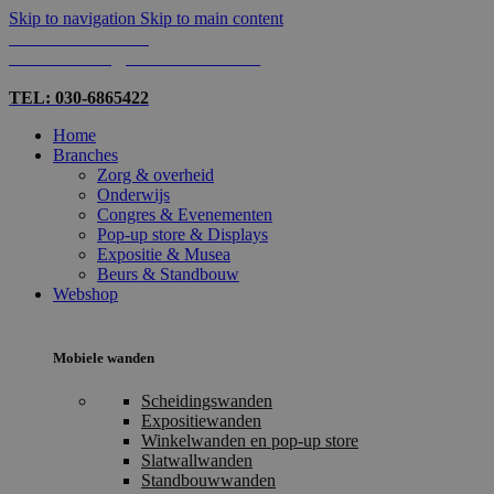
Skip to navigation
Skip to main content
TEL: 030-6865422
MAIL: INFO@SHOPMADE.NL
TEL: 030-6865422
Home
Branches
Zorg & overheid
Onderwijs
Congres & Evenementen
Pop-up store & Displays
Expositie & Musea
Beurs & Standbouw
Webshop
Mobiele wanden
Scheidingswanden
Expositiewanden
Winkelwanden en pop-up store
Slatwallwanden
Standbouwwanden