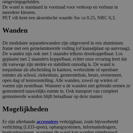
omgevingsgeluiden.
De wand is standaard in voorraad voor verkoop en verhuur in
meerdere kleuren.
PET vilt kent een akoestische waarde Aw ca 0.25, NRC 0,3.
Wanden
De modulaire separatiewanden zijn uitgevoerd in een aluminium
frame met een gemelamineerde vulling (of kanaalplaat op aanvraag).
De wanden zijn ook met 1 staander telkens doorkoppelbaar. Los
geplaatst met 2 staanders koppelbaar, echter onze ervaring leert dat
dit vanwege zijn sterkte en stabiliteit onnodig is. De wand is
toepasbaar als afscheiding in kantoor, werkruimte of openbare
ruimtes als school, ziekenhuis, gemeentehuis, beurs, evenement,
open dag of tentoonstelling. Alle wanden, zowel op wielen of
voeten zijn nestelbaar. Wanneer u de wanden niet gebruikt nemen ze
gemonteerd nauwelijks ruimte in. Ook transport van compleet
gemonteerde wanden blijft betaalbaar op deze manier.
Mogelijkheden
Er zijn allerhande
accessoires
verkrijgbaar, zoals bijvoorbeeld
verlichting (LED-spots), ophangsystemen, informatiedragers,
hoekoplossingen, waarmee de wand kan worden uitgebouwd.