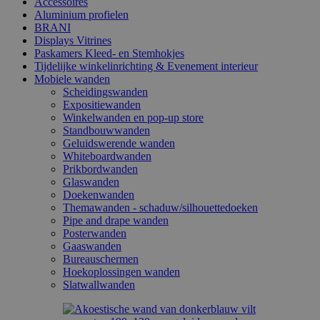
Accessoires
Aluminium profielen
BRANI
Displays Vitrines
Paskamers Kleed- en Stemhokjes
Tijdelijke winkelinrichting & Evenement interieur
Mobiele wanden
Scheidingswanden
Expositiewanden
Winkelwanden en pop-up store
Standbouwwanden
Geluidswerende wanden
Whiteboardwanden
Prikbordwanden
Glaswanden
Doekenwanden
Themawanden - schaduw/silhouettedoeken
Pipe and drape wanden
Posterwanden
Gaaswanden
Bureauschermen
Hoekoplossingen wanden
Slatwallwanden