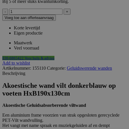
Bij 5 of meer stuks kwantumkorting.
Akoestische
wand
Voeg toe aan offerteaanvraag
vilt
donkerblauw
Korte levertijd
op
Eigen productie
voeten
HxB190x130cm
Maatwerk
aantal
Veel voorraad
030-6865422 Voor hulp & advies
Add to wishlist
Artikelnummer:
155110
Categorie:
Geluidswerende wanden
Beschrijving
Akoestische wand vilt donkerblauw op
voeten HxB190x130cm
Akoestische Geluidsabsorberende viltwand
Een aluminium frame voorzien van strak opgesloten gerecyclede
PET-Vilt wandvulling.
Het vangt met name spraak en muziekgeluiden af en dempt