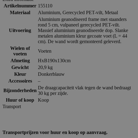
Artikelnummer
155110
Materiaal
Aluminium
,
Gerecycled PET-vilt
,
Metaal
Aluminium geanodiseerd frame met staanders
rond 5 cm, vulpaneel gerecycled PET-vilt.
Uitvoering
Massief aluminium geanodiseerde dop. Slanke
metalen aluminium kleur gecoate voet (L = 44
cm). De wand wordt gemonteerd geleverd.
Wielen of
Voeten
voeten
Afmeting
HxB190x130cm
Gewicht
20,9 kg
Kleur
Donkerblauw
Accessoires
–
De draagcapaciteit vlak tegen de wand bedraagt
Bijzonderheden
30 kg per zijde.
Huur of koop
Koop
Transport
Transportprijzen voor huur en koop op aanvraag.