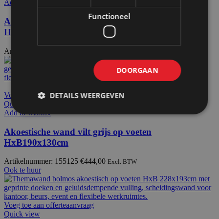
Add to wishlist
Functioneel
Akoestische wand vilt donkergroen op voeten
HxB190x130cm
Artikelnummer: 155115
€
444,00
Excl. BTW
DOORGAAN
DETAILS WEERGEVEN
Voeg toe aan offerteaanvraag
Quick view
Add to wishlist
Akoestische wand vilt grijs op voeten
HxB190x130cm
Artikelnummer: 155125
€
444,00
Excl. BTW
Ook te huur
Voeg toe aan offerteaanvraag
Quick view