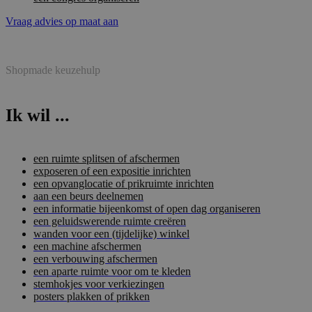
Vraag advies op maat aan
Shopmade keuzehulp
Ik wil ...
een ruimte splitsen of afschermen
exposeren of een expositie inrichten
een opvanglocatie of prikruimte inrichten
aan een beurs deelnemen
een informatie bijeenkomst of open dag organiseren
een geluidswerende ruimte creëren
wanden voor een (tijdelijke) winkel
een machine afschermen
een verbouwing afschermen
een aparte ruimte voor om te kleden
stemhokjes voor verkiezingen
posters plakken of prikken