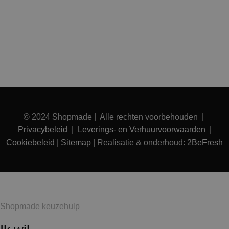
© 2024 Shopmade | Alle rechten voorbehouden |
Privacybeleid
|
Leverings- en Verhuurvoorwaarden
|
Cookiebeleid
|
Sitemap
| Realisatie & onderhoud:
2BeFresh
Shopmade keuzehulp