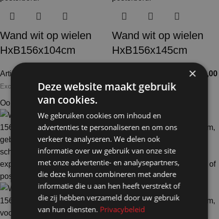
Wand wit op wielen
Wand wit op wielen
HxB156x104cm
HxB156x145cm
×
Artikelnummer: 10110
€
342,50
Artikelnummer: 10111
€
374,00
Deze website maakt gebruik
Excl. BTW
Excl. BTW
van cookies.
Ook te huur
Ook te huur
We gebruiken cookies om inhoud en
advertenties te personaliseren en om ons
verkeer te analyseren. We delen ook
informatie over uw gebruik van onze site
met onze advertentie- en analysepartners,
die deze kunnen combineren met andere
informatie die u aan hen heeft verstrekt of
die zij hebben verzameld door uw gebruik
van hun diensten.
Privacybeleid