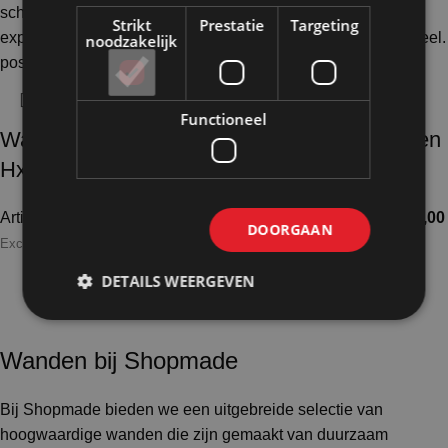
Strikt
Prestatie
Targeting
noodzakelijk
Functioneel
Wand wit op wielen
Wand zwart op wielen
HxB156x186cm
HxB220x104cm
Artikelnummer: 10112
€
410,50
Artikelnummer: 11123
€
502,00
DOORGAAN
Excl. BTW
Excl. BTW
DETAILS WEERGEVEN
1
2
3
4
…
12
13
14
→
Wanden bij Shopmade
Bij Shopmade bieden we een uitgebreide selectie van
hoogwaardige wanden die zijn gemaakt van duurzaam