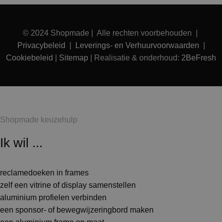
© 2024 Shopmade | Alle rechten voorbehouden |
Privacybeleid
|
Leverings- en Verhuurvoorwaarden
|
Cookiebeleid
|
Sitemap
| Realisatie & onderhoud:
2BeFresh
Shopmade keuzehulp
Ik wil ...
reclamedoeken in frames
zelf een vitrine of display samenstellen
aluminium profielen verbinden
een sponsor- of bewegwijzeringbord maken