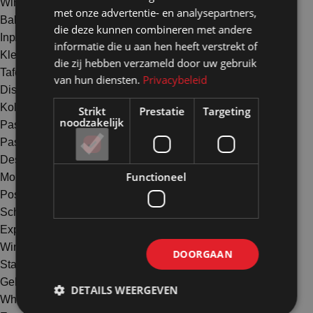
Winkelinterieur metal perfo
met onze advertentie- en analysepartners,
Balies toonbanken
die deze kunnen combineren met andere
Inpaktafels
informatie die u aan hen heeft verstrekt of
Kledingrekken
die zij hebben verzameld door uw gebruik
Tafels
van hun diensten.
Privacybeleid
Displays
Kolommen en zuilen
Strikt
Prestatie
Targeting
noodzakelijk
Paspoppen
Paskamers
Desinfectiezuilen tijdelijk gebruik
Functioneel
Mobiele wanden
Posterborden
Scheidingswanden
Expositiewanden
Winkelwanden en pop-up store
DOORGAAN
Standbouwwanden
Geluidswerende wanden
DETAILS WEERGEVEN
Whiteboardwanden