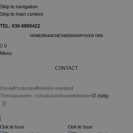
TEL: 030-6865422
Skip to navigation
MAIL: INFO@SHOPMADE.NL
Skip to main content
TEL: 030-6865422
HOME
BRANCHES
WEBSHOP
OVER ONS
0
Menu
CONTACT
2 zijdig
Home
Producten
Mobiele wanden
Themawanden - schaduw/silhouettedoeken
2 zijdig
Ook te huur
Ook te huur