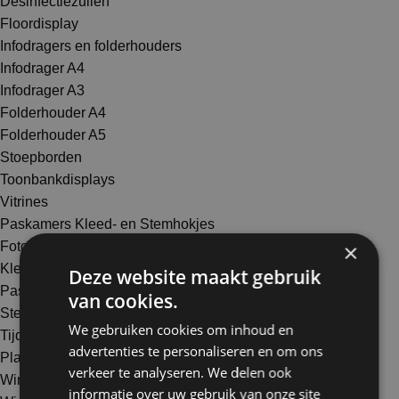
Desinfectiezuilen
Floordisplay
Infodragers en folderhouders
Infodrager A4
Infodrager A3
Folderhouder A4
Folderhouder A5
Stoepborden
Toonbankdisplays
Vitrines
Paskamers Kleed- en Stemhokjes
Fotohokjes
×
Kleedhokjes
Deze website maakt gebruik
Paskamers
van cookies.
Stemhokjes
We gebruiken cookies om inhoud en
Tijdelijke winkelinrichting & Evenement interieur
advertenties te personaliseren en om ons
Plantenbakken
verkeer te analyseren. We delen ook
Winkelinterieur alu slatwall
informatie over uw gebruik van onze site