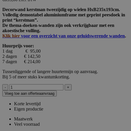
Decorwand kerstman tweezijdig op wielen HxB235x193cm.
Volledig demontabel aluminiumframe met geprint peesdoek in
print “kerstman”.
De thema-doeken-wanden zijn ook verkrijgbaar met een
akoestische vulling.
Klik hier
voor een overzicht van onze geluidswerende wanden
.
Huurprijs voor:
1 dag € 95,00
2 dagen € 142,50
7 dagen € 214,00
Tussenliggende of langere huurtermijn op aanvraag.
Bij 5 of meer stuks kwantumkorting.
Themawand
kerstman
Voeg toe aan offerteaanvraag
HxB235x193cm
2-
Korte levertijd
zijdig
Eigen productie
op
wielen,
Maatwerk
volledig
Veel voorraad
demontabel