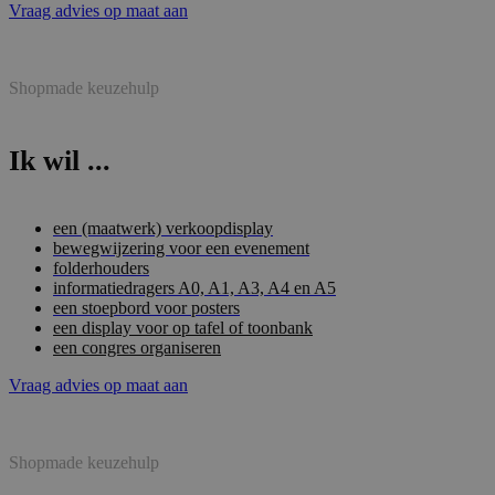
Vraag advies op maat aan
Shopmade keuzehulp
Ik wil ...
een (maatwerk) verkoopdisplay
bewegwijzering voor een evenement
folderhouders
informatiedragers A0, A1, A3, A4 en A5
een stoepbord voor posters
een display voor op tafel of toonbank
een congres organiseren
Vraag advies op maat aan
Shopmade keuzehulp