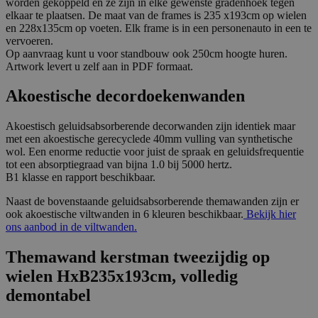
worden gekoppeld en ze zijn in elke gewenste gradenhoek tegen
elkaar te plaatsen. De maat van de frames is 235 x193cm op wielen
en 228x135cm op voeten. Elk frame is in een personenauto in een te
vervoeren.
Op aanvraag kunt u voor standbouw ook 250cm hoogte huren.
Artwork levert u zelf aan in PDF formaat.
Akoestische decordoekenwanden
Akoestisch geluidsabsorberende decorwanden zijn identiek maar
met een akoestische gerecyclede 40mm vulling van synthetische
wol. Een enorme reductie voor juist de spraak en geluidsfrequentie
tot een absorptiegraad van bijna 1.0 bij 5000 hertz.
B1 klasse en rapport beschikbaar.
Naast de bovenstaande geluidsabsorberende themawanden zijn er
ook akoestische viltwanden in 6 kleuren beschikbaar.
Bekijk hier
ons aanbod in de viltwanden.
Themawand kerstman tweezijdig op
wielen HxB235x193cm, volledig
demontabel