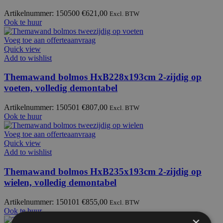
Artikelnummer: 150500
€
621,00
Excl. BTW
Ook te huur
Voeg toe aan offerteaanvraag
Quick view
Add to wishlist
Themawand bolmos HxB228x193cm 2-zijdig op
voeten, volledig demontabel
Artikelnummer: 150501
€
807,00
Excl. BTW
Ook te huur
Voeg toe aan offerteaanvraag
Quick view
Add to wishlist
Themawand bolmos HxB235x193cm 2-zijdig op
wielen, volledig demontabel
Artikelnummer: 150101
€
855,00
Excl. BTW
Ook te huur
×