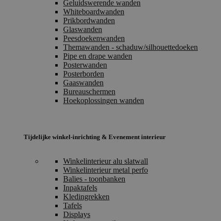
Geluidswerende wanden
Whiteboardwanden
Prikbordwanden
Glaswanden
Peesdoekenwanden
Themawanden - schaduw/silhouettedoeken
Pipe en drape wanden
Posterwanden
Posterborden
Gaaswanden
Bureauschermen
Hoekoplossingen wanden
Tijdelijke winkel-inrichting & Evenement interieur
Winkelinterieur alu slatwall
Winkelinterieur metal perfo
Balies - toonbanken
Inpaktafels
Kledingrekken
Tafels
Displays