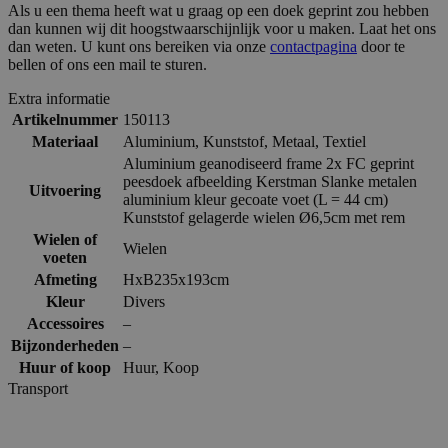
Als u een thema heeft wat u graag op een doek geprint zou hebben
dan kunnen wij dit hoogstwaarschijnlijk voor u maken. Laat het ons
dan weten. U kunt ons bereiken via onze
contactpagina
door te
bellen of ons een mail te sturen.
Extra informatie
Artikelnummer
150113
Materiaal
Aluminium
,
Kunststof
,
Metaal
,
Textiel
Aluminium geanodiseerd frame 2x FC geprint
peesdoek afbeelding Kerstman Slanke metalen
Uitvoering
aluminium kleur gecoate voet (L = 44 cm)
Kunststof gelagerde wielen Ø6,5cm met rem
Wielen of
Wielen
voeten
Afmeting
HxB235x193cm
Kleur
Divers
Accessoires
–
Bijzonderheden
–
Huur of koop
Huur
,
Koop
Transport