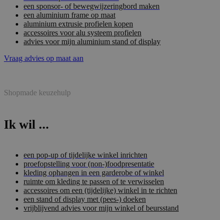
een sponsor- of bewegwijzeringbord maken
een aluminium frame op maat
aluminium extrusie profielen kopen
accessoires voor alu systeem profielen
advies voor mijn aluminium stand of display
Vraag advies op maat aan
Shopmade keuzehulp
Ik wil ...
een pop-up of tijdelijke winkel inrichten
proefopstelling voor (non-)foodpresentatie
kleding ophangen in een garderobe of winkel
ruimte om kleding te passen of te verwisselen
accessoires om een (tijdelijke) winkel in te richten
een stand of display met (pees-) doeken
vrijblijvend advies voor mijn winkel of beursstand