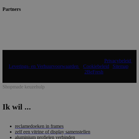
Partners
© 2024 Shopmade | Alle rechten voorbehouden |
Privacybeleid
|
Leverings- en Verhuurvoorwaarden
|
Cookiebeleid
|
Sitemap
|
Realisatie & onderhoud:
2BeFresh
Shopmade keuzehulp
Ik wil ...
reclamedoeken in frames
zelf een vitrine of display samenstellen
aluminium profielen verbinden