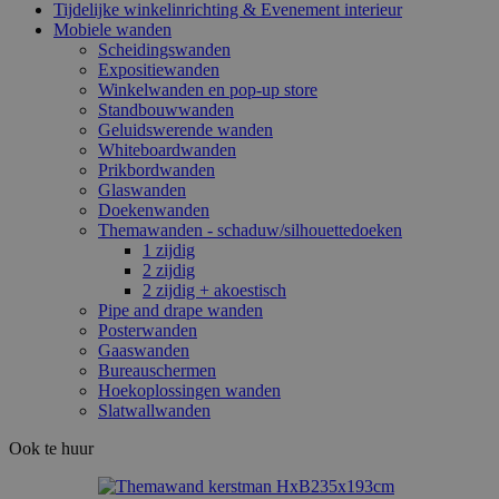
Tijdelijke winkelinrichting & Evenement interieur
Mobiele wanden
Scheidingswanden
Expositiewanden
Winkelwanden en pop-up store
Standbouwwanden
Geluidswerende wanden
Whiteboardwanden
Prikbordwanden
Glaswanden
Doekenwanden
Themawanden - schaduw/silhouettedoeken
1 zijdig
2 zijdig
2 zijdig + akoestisch
Pipe and drape wanden
Posterwanden
Gaaswanden
Bureauschermen
Hoekoplossingen wanden
Slatwallwanden
Ook te huur