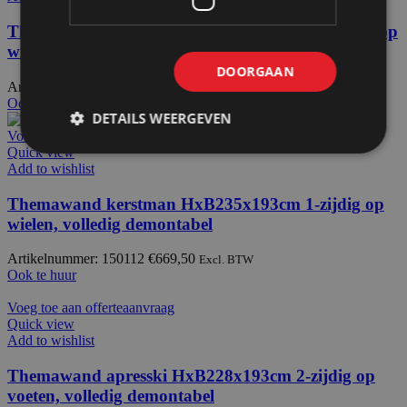
Themawand rendiermos HxB235x193cm 2-zijdig op
wielen, volledig demontabel
DOORGAAN
Artikelnummer: 150110
€
855,00
Excl. BTW
Ook te huur
DETAILS WEERGEVEN
Voeg toe aan offerteaanvraag
Quick view
Add to wishlist
Themawand kerstman HxB235x193cm 1-zijdig op
wielen, volledig demontabel
Artikelnummer: 150112
€
669,50
Excl. BTW
Ook te huur
Voeg toe aan offerteaanvraag
Quick view
Add to wishlist
Themawand apresski HxB228x193cm 2-zijdig op
voeten, volledig demontabel