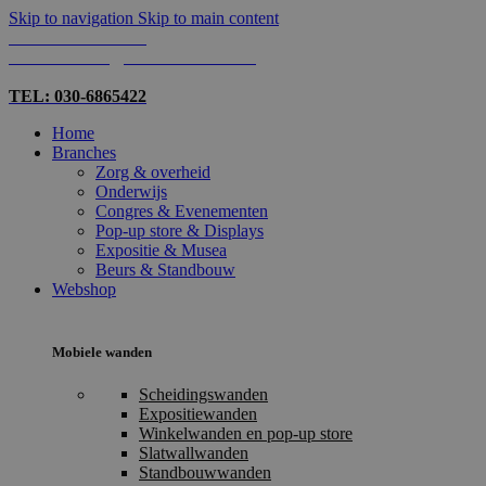
Skip to navigation
Skip to main content
TEL: 030-6865422
MAIL: INFO@SHOPMADE.NL
TEL: 030-6865422
Home
Branches
Zorg & overheid
Onderwijs
Congres & Evenementen
Pop-up store & Displays
Expositie & Musea
Beurs & Standbouw
Webshop
Mobiele wanden
Scheidingswanden
Expositiewanden
Winkelwanden en pop-up store
Slatwallwanden
Standbouwwanden