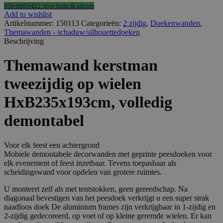
aantal
030-6865422 Voor hulp & advies
Add to wishlist
Artikelnummer:
150113
Categorieën:
2 zijdig
,
Doekenwanden
,
Themawanden - schaduw/silhouettedoeken
Beschrijving
Themawand kerstman
tweezijdig op wielen
HxB235x193cm, volledig
demontabel
Voor elk feest een achtergrond
Mobiele demontabele decorwanden met geprinte peesdoeken voor
elk evenement of feest inzetbaar. Tevens toepasbaar als
scheidingswand voor opdelen van grotere ruimtes.
U monteert zelf als met tentstokken, geen gereedschap. Na
diagonaal bevestigen van het peesdoek verkrijgt u een super strak
naadloos doek De aluminium frames zijn verkrijgbaar in 1-zijdig en
2-zijdig gedecoreerd, op voet of op kleine geremde wielen. Er kan