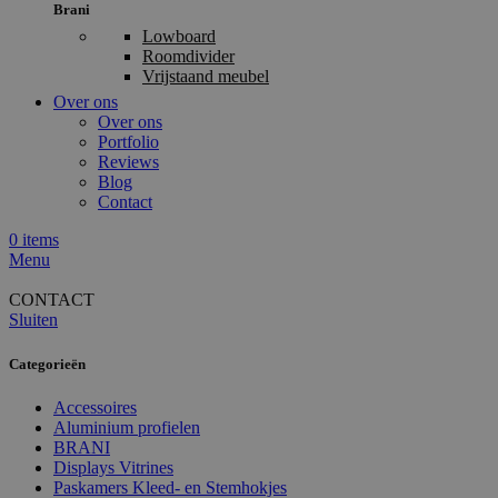
Brani
Lowboard
Roomdivider
Vrijstaand meubel
Over ons
Over ons
Portfolio
Reviews
Blog
Contact
0
items
Menu
CONTACT
Sluiten
Categorieën
Accessoires
Aluminium profielen
BRANI
Displays Vitrines
Paskamers Kleed- en Stemhokjes