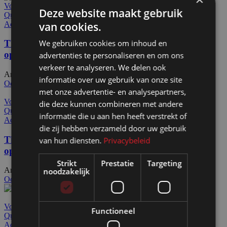
Voeg toe aan offerteaanvraag
Deze website maakt gebruik
Quick view
van cookies.
Add to wishlist
We gebruiken cookies om inhoud en
Themawand gefeliciteerd HxB228x193cm 1-zijdig
op voeten, volledig demontabel
advertenties te personaliseren en om ons
verkeer te analyseren. We delen ook
Artikelnummer: 150503
€
621,00
Excl. BTW
informatie over uw gebruik van onze site
Ook te huur
met onze advertentie- en analysepartners,
Voeg toe aan offerteaanvraag
die deze kunnen combineren met andere
Quick view
informatie die u aan hen heeft verstrekt of
Add to wishlist
die zij hebben verzameld door uw gebruik
Themawand gefeliciteerd HxB228x193cm 2-zijdig
van hun diensten.
Privacybeleid
op voeten, volledig demontabel
Strikt
Prestatie
Targeting
Artikelnummer: 150504
€
807,00
noodzakelijk
Excl. BTW
Ook te huur
Voeg toe aan offerteaanvraag
Functioneel
Quick view
Add to wishlist