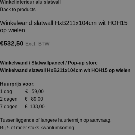
Winkelinterieur alu slatwall
Back to products
Winkelwand slatwall HxB211x104cm wit HOH15
op wielen
€
532,50
Excl. BTW
Winkelwand / Slatwallpaneel / Pop-up store
Winkelwand slatwall HxB211x104cm wit HOH15 op wielen
Huurprijs voor:
1 dag € 59,00
2 dagen € 89,00
7 dagen € 133,00
Tussenliggende of langere huurtermijn op aanvraag.
Bij 5 of meer stuks kwantumkorting.