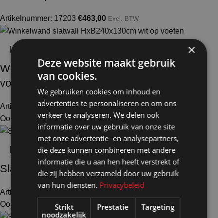
Artikelnummer: 17203
€
463,00
Excl. BTW
×
Deze website maakt gebruik
Winkelwand slatwall HxB240x130cm wit op
van cookies.
voeten met opzetstuk
We gebruiken cookies om inhoud en
advertenties te personaliseren en om ons
Artikelnummer: 17215
€
608,00
Excl. BTW
verkeer te analyseren. We delen ook
Ook te huur
informatie over uw gebruik van onze site
met onze advertentie- en analysepartners,
die deze kunnen combineren met andere
informatie die u aan hen heeft verstrekt of
Slatwallschap wit 29x15x0.8cm in alu profiel
die zij hebben verzameld door uw gebruik
van hun diensten.
Privacybeleid
Artikelnummer: 70550
€
16,00
Excl. BTW
Ook te huur
Strikt
Prestatie
Targeting
noodzakelijk