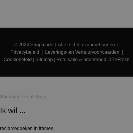
© 2024 Shopmade | Alle rechten voorbehouden |
Privacybeleid
|
Leverings- en Verhuurvoorwaarden
|
Cookiebeleid
|
Sitemap
| Realisatie & onderhoud:
2BeFresh
Shopmade keuzehulp
Ik wil ...
reclamedoeken in frames