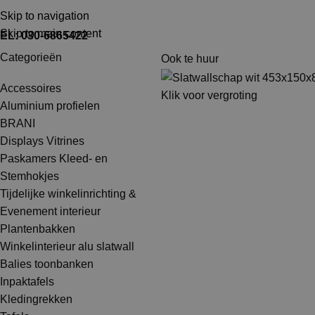
TEL: 030-6865422
MAIL: INFO@SHOPMADE.NL
Skip to navigation
Skip to main content
EL: 030-6865422
Categorieën
Ook te huur
Accessoires
Klik voor vergroting
Aluminium profielen
BRANI
Displays Vitrines
Paskamers Kleed- en
Stemhokjes
Tijdelijke winkelinrichting &
Evenement interieur
Plantenbakken
Winkelinterieur alu slatwall
Balies toonbanken
Inpaktafels
Kledingrekken