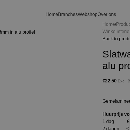
Home
Branches
Webshop
Over ons
Home
Produ
Winkelinterie
Back to prod
Slatw
alu pro
€
22,50
Excl.
Gemelamineer
Huurprijs vo
1 dag € 
2 dagen € 