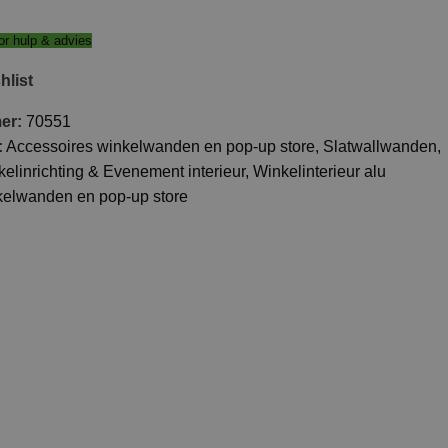
r hulp & advies
hlist
mer:
70551
:
Accessoires winkelwanden en pop-up store
,
Slatwallwanden
,
nkelinrichting & Evenement interieur
,
Winkelinterieur alu
elwanden en pop-up store