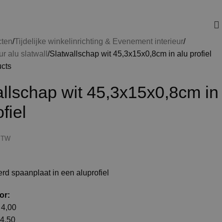
cten
Tijdelijke winkelinrichting & Evenement interieur
ur alu slatwall
Slatwallschap wit 45,3x15x0,8cm in alu profiel
ucts
allschap wit 45,3x15x0,8cm in
fiel
 BTW
d spaanplaat in een aluprofiel
or:
4,00
4,50