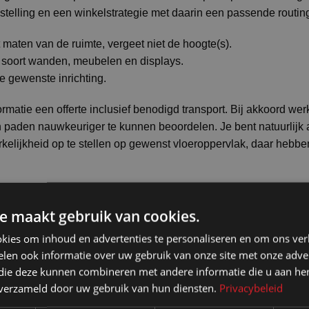
telling en een winkelstrategie met daarin een passende routin
 maten van de ruimte, vergeet niet de hoogte(s).
t soort wanden, meubelen en displays.
e gewenste inrichting.
matie een offerte inclusief benodigd transport. Bij akkoord werk
n paden nauwkeuriger te kunnen beoordelen. Je bent natuurlijk a
kelijkheid op te stellen op gewenst vloeroppervlak, daar hebbe
er voor een langere periode en voor grotere aantallen! Neem co
e maakt gebruik van cookies.
kies om inhoud en advertenties te personaliseren en om ons ver
ntoonstellingen, exposities etc met meer dan 50 meter wand ha
len ook informatie over uw gebruik van onze site met onze adver
 die deze kunnen combineren met andere informatie die u aan hen
3x150x8mm in alu profiel
n verzameld door uw gebruik van hun diensten.
Privacybeleid