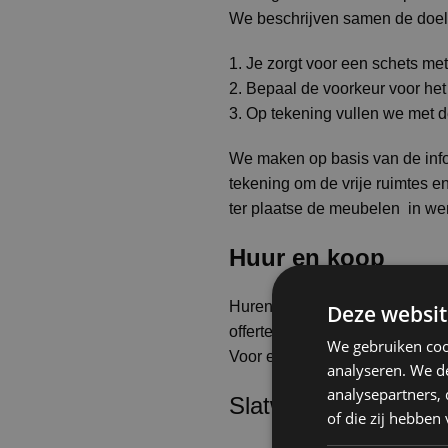
We beschrijven samen de doels
1. Je zorgt voor een schets met
2. Bepaal de voorkeur voor he
3. Op tekening vullen we met d
We maken op basis van de infor
tekening om de vrije ruimtes e
ter plaatse de meubelen in wer
Huur en koop
Huren is aanzienlijk voordelig
Deze websit
offerte op maat.
We gebruiken coo
Voor evenementen, beurzen, te
analyseren. We de
analysepartners,
Slatwallschap wit 45
of die zij hebbe