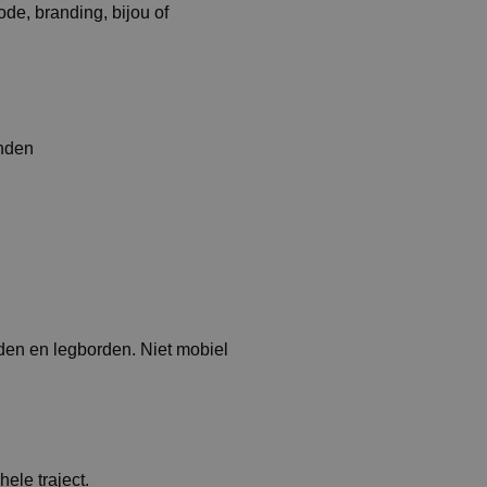
de, branding, bijou of
anden
nden en legborden. Niet mobiel
ele traject.