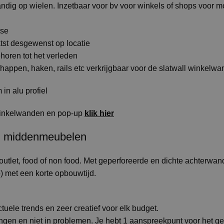
dig op wielen. Inzetbaar voor bv voor winkels of shops voor mo
tse
aatst desgewenst op locatie
oren tot het verleden
happen, haken, rails etc verkrijgbaar voor de slatwall winkelw
in alu profiel
winkelwanden en pop-up
klik hier
n middenmeubelen
 outlet, food of non food. Met geperforeerde en dichte achterwa
 met een korte opbouwtijd.
uele trends en zeer creatief voor elk budget.
en en niet in problemen. Je hebt 1 aanspreekpunt voor het geh