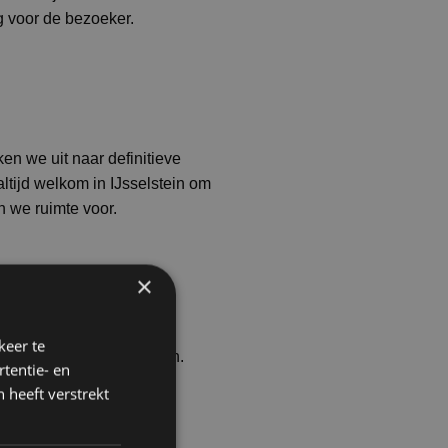
g voor de bezoeker.
en we uit naar definitieve
ltijd welkom in IJsselstein om
n we ruimte voor.
×
ntact met ons op voor een
keer te
nteren we lagere tarieven.
tentie- en
 heeft verstrekt