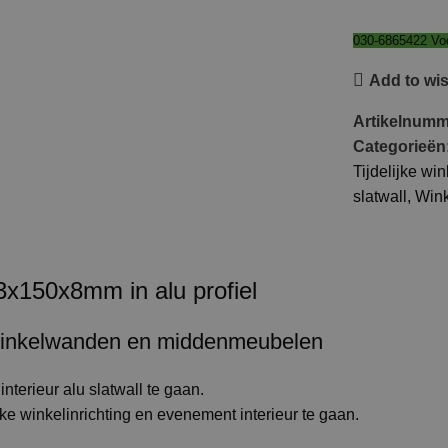
030-6865422 Voo
Add to wis
Artikelnum
Categorieën
Tijdelijke wi
slatwall
,
Wink
3x150x8mm in alu profiel
inkelwanden en middenmeubelen
nterieur alu slatwall te gaan.
jke winkelinrichting en evenement interieur te gaan.