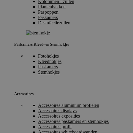
Kolommen - zuilen
Plantenbakken
Paspoppen
Paskamers
Desinfectiezuilen
Paskamers Kleed- en Stemhokjes
Fotohokjes
Kleedhokjes
Paskamers
Stemhokjes
Accessoires
Accessoires aluminium profielen
Accessoires displays
Accessoires exposities
Accessoires paskamers en stemhokjes
Accessoires profit
Accessoires whiteboardwanden