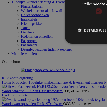
Tijdelijke winkelinrichting & Evenement interieur
Strikt noodzak
Plantenbakken
Winkelinterieur alu slatwall
Balies toonbanken
Inpaktafels
Kledingrekken
Tafels
DETAILS WE
Displays
Kolommen en zuilen
Paspoppen
Paskamers
Desinfectiezuilen tijdelijk gebruik
Mobiele wanden
Ook te huur
Klik voor vergroting
Home
Producten
Tijdelijke winkelinrichting & Evenement interieur
P
Wand aanzetstuk 20 wit HxB185x20cm
€
68,50
Excl. BTW
Back to products
Wand zwart op wielen HxB197x104cm
€
433,50
Excl. BTW