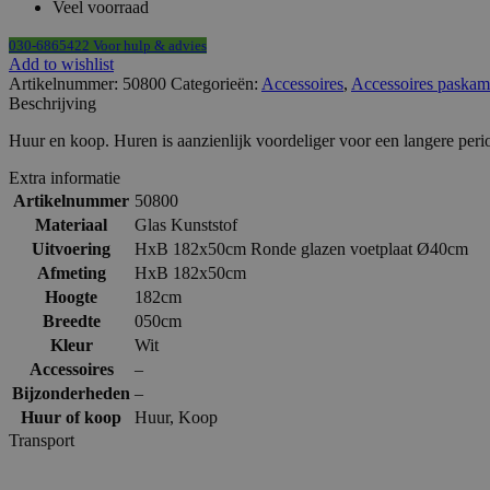
Veel voorraad
030-6865422 Voor hulp & advies
Add to wishlist
Artikelnummer:
50800
Categorieën:
Accessoires
,
Accessoires paskam
Beschrijving
Huur en koop. Huren is aanzienlijk voordeliger voor een langere peri
Extra informatie
Artikelnummer
50800
Materiaal
Glas Kunststof
Uitvoering
HxB 182x50cm Ronde glazen voetplaat Ø40cm
Afmeting
HxB 182x50cm
Hoogte
182cm
Breedte
050cm
Kleur
Wit
Accessoires
–
Bijzonderheden
–
Huur of koop
Huur
,
Koop
Transport