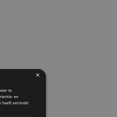
×
keer te
tentie- en
 heeft verstrekt