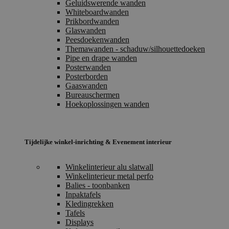
Geluidswerende wanden
Whiteboardwanden
Prikbordwanden
Glaswanden
Peesdoekenwanden
Themawanden - schaduw/silhouettedoeken
Pipe en drape wanden
Posterwanden
Posterborden
Gaaswanden
Bureauschermen
Hoekoplossingen wanden
Tijdelijke winkel-inrichting & Evenement interieur
Winkelinterieur alu slatwall
Winkelinterieur metal perfo
Balies - toonbanken
Inpaktafels
Kledingrekken
Tafels
Displays