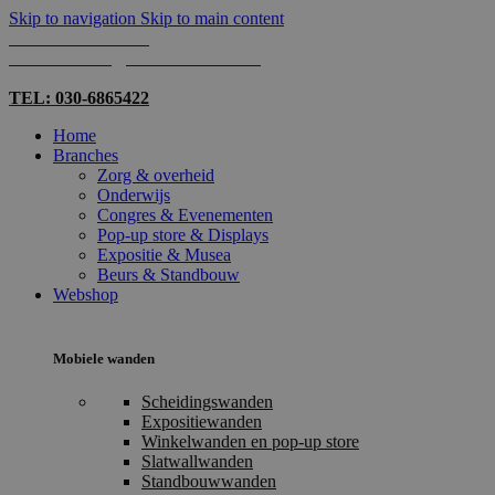
Skip to navigation
Skip to main content
TEL: 030-6865422
MAIL: INFO@SHOPMADE.NL
TEL: 030-6865422
Home
Branches
Zorg & overheid
Onderwijs
Congres & Evenementen
Pop-up store & Displays
Expositie & Musea
Beurs & Standbouw
Webshop
Mobiele wanden
Scheidingswanden
Expositiewanden
Winkelwanden en pop-up store
Slatwallwanden
Standbouwwanden