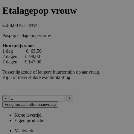
Etalagepop vrouw
€
588,00
Excl. BTW
Paspop etalagepop vrouw
Huurprijs voor:
1 dag € 65,50
2 dagen € 98,00
7 dagen € 147,00
Tussenliggende of langere huurtermijn op aanvraag.
Bij 5 of meer stuks kwantumkorting.
Etalagepop
vrouw
Voeg toe aan offerteaanvraag
aantal
Korte levertijd
Eigen productie
Maatwerk