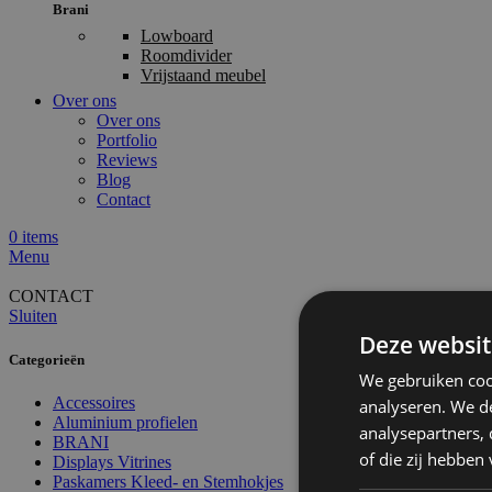
Brani
Lowboard
Roomdivider
Vrijstaand meubel
Over ons
Over ons
Portfolio
Reviews
Blog
Contact
0
items
Menu
CONTACT
Sluiten
Deze websit
Categorieën
We gebruiken coo
Accessoires
analyseren. We de
Aluminium profielen
analysepartners,
BRANI
of die zij hebbe
Displays Vitrines
Paskamers Kleed- en Stemhokjes