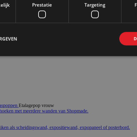
elijk
Prestatie
Targeting
F
ERGEVEN
D
aspoppen
Etalagepop vrouw