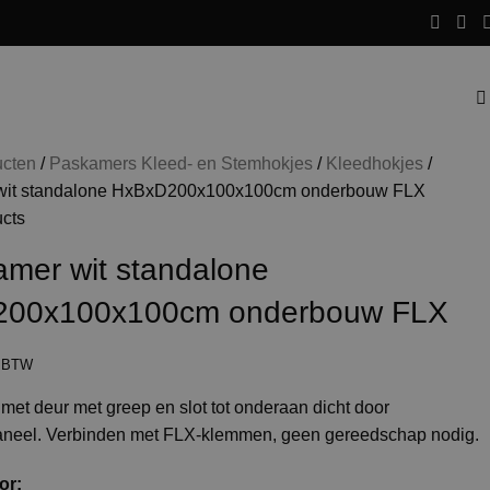
ucten
Paskamers Kleed- en Stemhokjes
Kleedhokjes
wit standalone HxBxD200x100x100cm onderbouw FLX
ucts
amer wit standalone
200x100x100cm onderbouw FLX
. BTW
met deur met greep en slot tot onderaan dicht door
neel. Verbinden met FLX-klemmen, geen gereedschap nodig.
or: