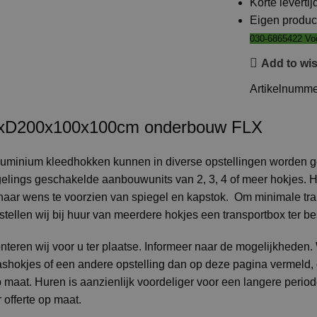
Korte levertij
Eigen produc
030-6865422 Voo
Add to wis
Artikelnumm
BxD200x100x100cm onderbouw FLX
luminium kleedhokken kunnen in diverse opstellingen worden 
ggelings geschakelde aanbouwunits van 2, 3, 4 of meer hokjes. 
r wens te voorzien van spiegel en kapstok. Om minimale trans
ellen wij bij huur van meerdere hokjes een transportbox ter be
eren wij voor u ter plaatse. Informeer naar de mogelijkheden.
shokjes of een andere opstelling dan op deze pagina vermeld, 
op maat. Huren is aanzienlijk voordeliger voor een langere period
 offerte op maat.