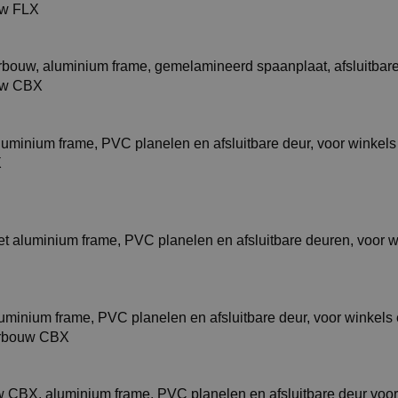
uw FLX
uw CBX
X
erbouw CBX