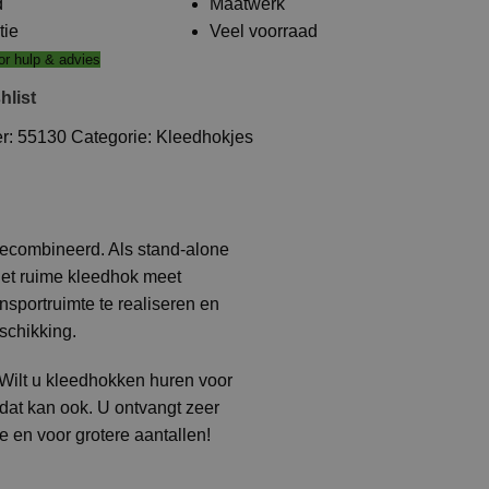
d
Maatwerk
tie
Veel voorraad
r hulp & advies
hlist
er:
55130
Categorie:
Kleedhokjes
gecombineerd. Als stand-alone
Het ruime kleedhok meet
portruimte te realiseren en
schikking.
 Wilt u kleedhokken huren voor
dat kan ook. U ontvangt zeer
e en voor grotere aantallen!