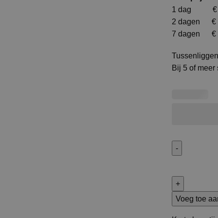
1 dag € 
2 dagen € 
7 dagen € 
Tussenliggen
Bij 5 of meer
Voeg toe aa