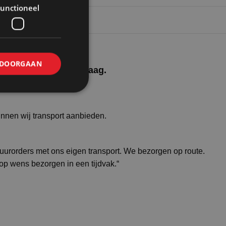
unctioneel
DOORGAAN
uur en koop op aanvraag.
unnen wij transport aanbieden.
huurorders met ons eigen transport. We bezorgen op route.
 op wens bezorgen in een tijdvak.“