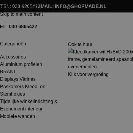
TEL: 030-6865422
MAIL: INFO@SHOPMADE.NL
Skip to navigation
Skip to main content
EL: 030-6865422
Categorieën
Ook te huur
Accessoires
Aluminium profielen
BRANI
Klik voor vergroting
Displays Vitrines
Paskamers Kleed- en
Stemhokjes
Tijdelijke winkelinrichting &
Evenement interieur
Mobiele wanden