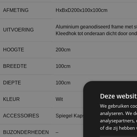
AFMETING
HxBxD200x100x100cm
Aluminium geanodiseerd frame met st
UITVOERING
Kleedhok tot onderaan dicht door o
HOOGTE
200cm
BREEDTE
100cm
DIEPTE
100cm
Deze websit
KLEUR
Wit
We gebruiken coo
analyseren. We de
ACCESSOIRES
Spiegel Kapstok
analysepartners,
of die zij hebbe
BIJZONDERHEDEN
–