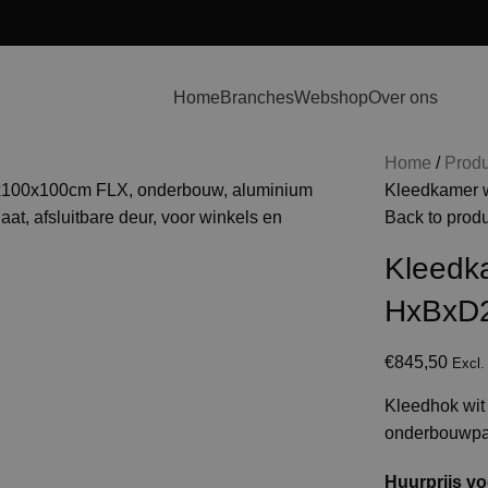
Home
Branches
Webshop
Over ons
Home
Prod
Kleedkamer 
Back to prod
Kleedk
HxBxD
€
845,50
Excl
Kleedhok wit 
onderbouwpa
Huurprijs vo