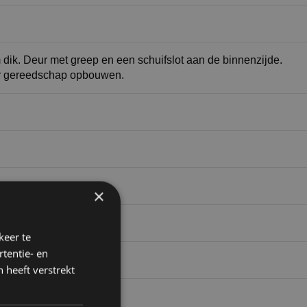
k. Deur met greep en een schuifslot aan de binnenzijde.
er gereedschap opbouwen.
×
keer te
tentie- en
 heeft verstrekt