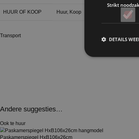
Strikt noodzak
HUUR OF KOOP
Huur
,
Koop
Transport
DETAILS WE
Andere suggesties…
Ook te huur
Paskamerspiegel HxB106x26cm