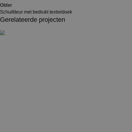
Older
Schuifdeur met bedrukt textieldoek
Gerelateerde projecten
Onderwijs
Zorg en overheid
Scheidingswand met deur
Onderwijs
Zorg en overheid
Werkplekafscheiding op kantoor
Zorg en overheid
Vitrine voor de politie