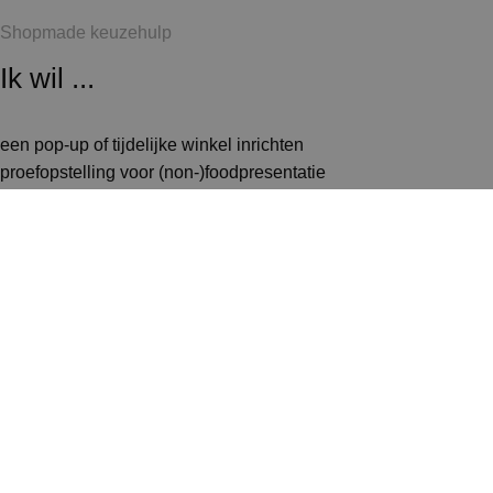
Shopmade keuzehulp
Ik wil ...
een pop-up of tijdelijke winkel inrichten
proefopstelling voor (non-)foodpresentatie
kleding ophangen in een garderobe of winkel
ruimte om kleding te passen of te verwisselen
accessoires om een (tijdelijke) winkel in te richten
een stand of display met (pees-) doeken
vrijblijvend advies voor mijn winkel of beursstand
Vraag advies op maat aan
Shopmade keuzehulp