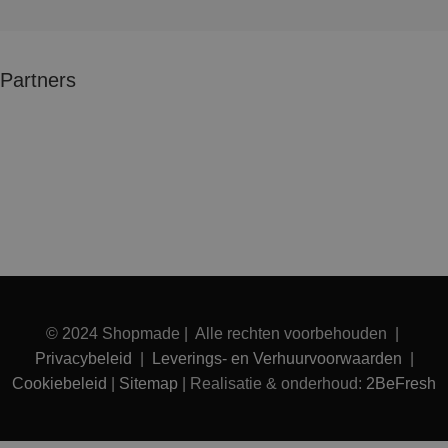
Partners
© 2024 Shopmade | Alle rechten voorbehouden |
Privacybeleid
|
Leverings- en Verhuurvoorwaarden
|
Cookiebeleid
|
Sitemap
| Realisatie & onderhoud:
2BeFresh