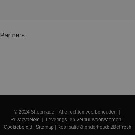
Partners
© 2024 Shopmade | Alle rechten voorbehouden |
Privacybeleid
|
Leverings- en Verhuurvoorwaarden
|
Cookiebeleid
|
Sitemap
| Realisatie & onderhoud:
2BeFresh