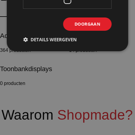
DOORGAAN
Accessoires
Floordisplay
DETAILS WEERGEVEN
364 producten
14 producten
Toonbankdisplays
0 producten
Waarom
Shopmade?