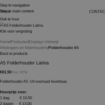
Skip to navigation
Skip to main content
Menu
CONTAC
Ook te huur
Klik voor vergroting
Home
Producten
Displays Vitrines
Infodragers en folderhouders
Folderhouder A5
Back to products
A5 Folderhouder Latina
€
61,50
Excl. BTW
Folderhouder A5. Uit voorraad leverbaar.
Huurprijs voor:
1 dag € 10,50
2 dagen € 13,00