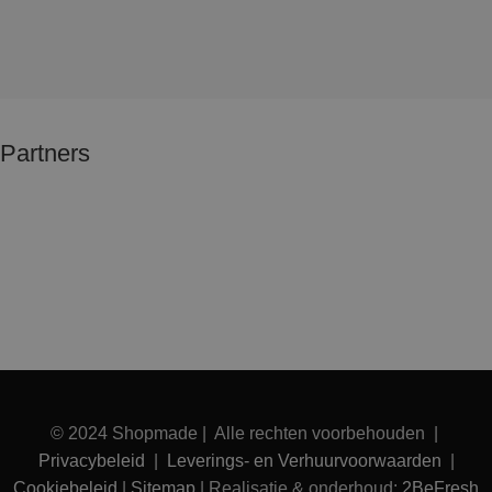
Partners
© 2024 Shopmade | Alle rechten voorbehouden |
Privacybeleid
|
Leverings- en Verhuurvoorwaarden
|
Cookiebeleid
|
Sitemap
| Realisatie & onderhoud:
2BeFresh