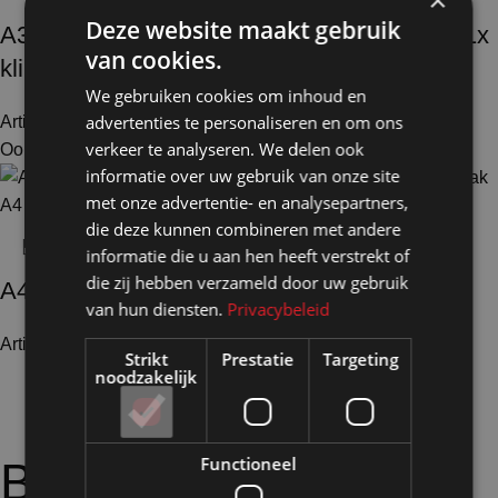
×
Deze website maakt gebruik
A3 Infodrager Alicante HxB 120-150x30cm 1x
van cookies.
kliklijst A3 portrait in hoogte verstelbaar
We gebruiken cookies om inhoud en
advertenties te personaliseren en om ons
Artikelnummer: 40412
€
176,00
Excl. BTW
verkeer te analyseren. We delen ook
Ook te huur
informatie over uw gebruik van onze site
met onze advertentie- en analysepartners,
die deze kunnen combineren met andere
informatie die u aan hen heeft verstrekt of
die zij hebben verzameld door uw gebruik
A4 Folderstandaard Mâcon HxB107x50cm
van hun diensten.
Privacybeleid
Artikelnummer: 40201
€
76,00
Excl. BTW
Strikt
Prestatie
Targeting
noodzakelijk
Functioneel
Bijpassende
opties: