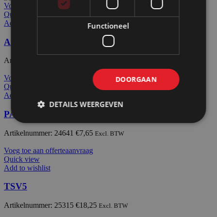
Voeg toe aan offerteaanvraag
Quick view
Add to wishlist
Functioneel
Afdekdop OCAPN
Artikelnummer: 24600
€
9,90
Excl. BTW
Voeg toe aan offerteaanvraag
DOORGAAN
Quick view
Add to wishlist
DETAILS WEERGEVEN
PA15E verbinder
Artikelnummer: 24641
€
7,65
Excl. BTW
Voeg toe aan offerteaanvraag
Quick view
Add to wishlist
TSV5
Artikelnummer: 25315
€
18,25
Excl. BTW