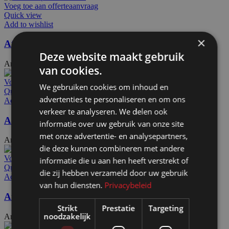
Voeg toe aan offerteaanvraag
Quick view
Add to wishlist
×
Afdekdop alu PX4045
Deze website maakt gebruik
Artikelnummer: 72212
€
12,00
Excl. BTW
van cookies.
Voeg toe aan offerteaanvraag
We gebruiken cookies om inhoud en
Quick view
advertenties te personaliseren en om ons
Add to wishlist
verkeer te analyseren. We delen ook
Afdekdop EEalu Mega C&S
informatie over uw gebruik van onze site
met onze advertentie- en analysepartners,
Artikelnummer: 72213
€
29,50
Excl. BTW
die deze kunnen combineren met andere
Voeg toe aan offerteaanvraag
informatie die u aan hen heeft verstrekt of
Quick view
die zij hebben verzameld door uw gebruik
Add to wishlist
van hun diensten.
Privacybeleid
Afdekdop alu PX2228
Strikt
Prestatie
Targeting
noodzakelijk
Artikelnummer: 72215
€
11,35
Excl. BTW