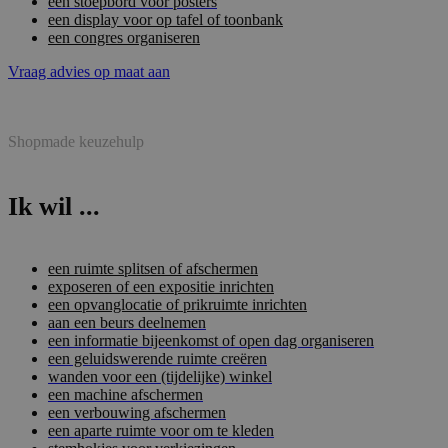
een stoepbord voor posters
een display voor op tafel of toonbank
een congres organiseren
Vraag advies op maat aan
Shopmade keuzehulp
Ik wil ...
een ruimte splitsen of afschermen
exposeren of een expositie inrichten
een opvanglocatie of prikruimte inrichten
aan een beurs deelnemen
een informatie bijeenkomst of open dag organiseren
een geluidswerende ruimte creëren
wanden voor een (tijdelijke) winkel
een machine afschermen
een verbouwing afschermen
een aparte ruimte voor om te kleden