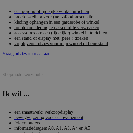
een pop-up of tijdelijke winkel inrichten
proefopstelling voor (non-)foodpresentatie
kleding ophangen in een garderobe of winkel
ruimte om kleding te passen of te verwisselen
accessoires om een (tijdelijke) winkel in te richten
een stand of display met (pees-) doeken
vrijblijvend advies voor mijn winkel of beursstand
Vraag advies op maat aan
Shopmade keuzehulp
Ik wil ...
een (maatwerk) verkoopdisplay
bewegwijzering voor een evenement
folderhouders
informatiedragers A0, A1, A3, A4 en A5