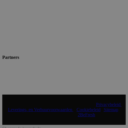
Partners
© 2024 Shopmade | Alle rechten voorbehouden |
Privacybeleid
|
Leverings- en Verhuurvoorwaarden
|
Cookiebeleid
|
Sitemap
|
Realisatie & onderhoud:
2BeFresh