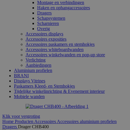
Montage en verbindingen
Haken en ophangaccessoires
Dragers
Schapsystemen
Scharnieren
Overig
Accessoires displays
Accessoires exposities
Accessoires paskamers en stemhokjes
Accessoires whiteboardwanden
Accessoires winkelwanden en pop-up store
Verlichting
Aanbiedingen
Aluminium profielen
BRANI
Displays Vitrines
Paskamers Kleed- en Stemhokjes
Tijdelijke winkelinrichting & Evenement interieur
Mobiele wanden
Klik voor vergroting
Home
Producten
Accessoires
Accessoires aluminium profielen
Dragers
Drager CHB400