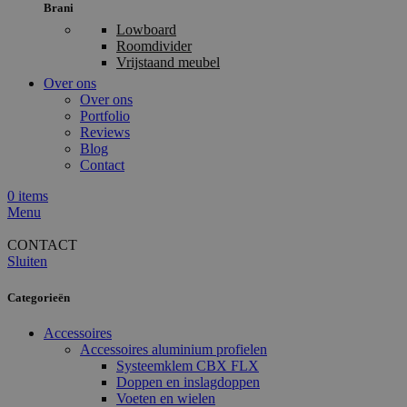
Brani
Lowboard
Roomdivider
Vrijstaand meubel
Over ons
Over ons
Portfolio
Reviews
Blog
Contact
0
items
Menu
CONTACT
Sluiten
Categorieën
Accessoires
Accessoires aluminium profielen
Systeemklem CBX FLX
Doppen en inslagdoppen
Voeten en wielen