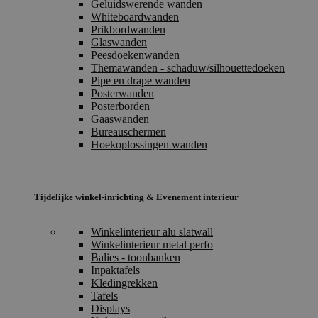
Geluidswerende wanden
Whiteboardwanden
Prikbordwanden
Glaswanden
Peesdoekenwanden
Themawanden - schaduw/silhouettedoeken
Pipe en drape wanden
Posterwanden
Posterborden
Gaaswanden
Bureauschermen
Hoekoplossingen wanden
Tijdelijke winkel-inrichting & Evenement interieur
Winkelinterieur alu slatwall
Winkelinterieur metal perfo
Balies - toonbanken
Inpaktafels
Kledingrekken
Tafels
Displays