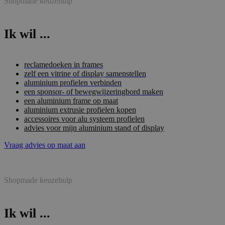
Shopmade keuzehulp
Ik wil ...
reclamedoeken in frames
zelf een vitrine of display samenstellen
aluminium profielen verbinden
een sponsor- of bewegwijzeringbord maken
een aluminium frame op maat
aluminium extrusie profielen kopen
accessoires voor alu systeem profielen
advies voor mijn aluminium stand of display
Vraag advies op maat aan
Shopmade keuzehulp
Ik wil ...