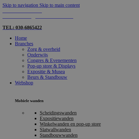
Skip to navigation
Skip to main content
TEL: 030-6865422
MAIL: INFO@SHOPMADE.NL
TEL: 030-6865422
Home
Branches
Zorg & overheid
Onderwijs
Congres & Evenementen
Pop-up store & Displays
Expositie & Musea
Beurs & Standbouw
Webshop
Mobiele wanden
Scheidingswanden
Expositiewanden
Winkelwanden en pop-up store
Slatwallwanden
Standbouwwanden