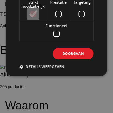
Strikt
Prestatie
Targeting
noodzakelijk
TSRV4
Functioneel
Artikelnummer: 25312
€
16,10
Excl. BTW
Bijpassende
opties:
DOORGAAN
DETAILS WEERGEVEN
Aluminium profielen
205 producten
Waarom