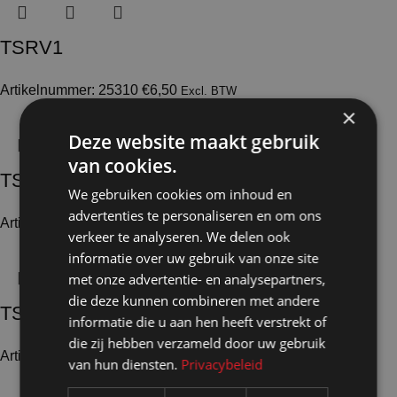
TSRV1
Artikelnummer: 25310
€
6,50
Excl. BTW
×
Deze website maakt gebruik
van cookies.
TSRV2
We gebruiken cookies om inhoud en
advertenties te personaliseren en om ons
Artikelnummer: 25311
€
10,35
Excl. BTW
verkeer te analyseren. We delen ook
informatie over uw gebruik van onze site
met onze advertentie- en analysepartners,
die deze kunnen combineren met andere
TSRV3
informatie die u aan hen heeft verstrekt of
die zij hebben verzameld door uw gebruik
Artikelnummer: 25319
€
9,85
Excl. BTW
van hun diensten.
Privacybeleid