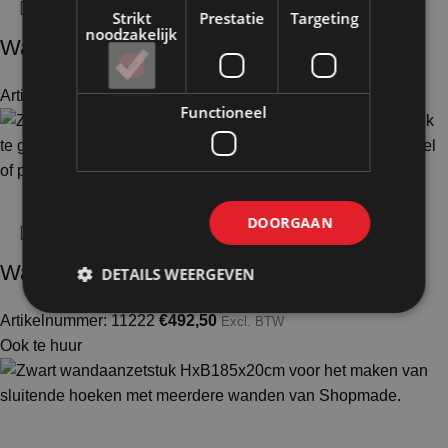
Strikt
Prestatie
Targeting
noodzakelijk
Wand wit op voeten HxB190x145cm
Artikelnummer: 10221
€
381,50
Excl. BTW
Functioneel
DOORGAAN
Wand zwart op voeten HxB190x203cm
DETAILS WEERGEVEN
Artikelnummer: 11222
€
492,50
Excl. BTW
Ook te huur