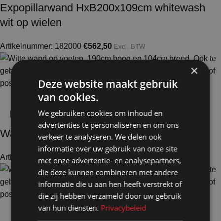
Expopillarwand HxB200x109cm whitewash
wit op wielen
Artikelnummer: 182000
€
562,50
Excl. BTW
×
Deze website maakt gebruik
van cookies.
We gebruiken cookies om inhoud en
advertenties te personaliseren en om ons
Wand wit op voeten HxB190x104cm
verkeer te analyseren. We delen ook
informatie over uw gebruik van onze site
Artikelnummer: 10220
€
343,50
Excl. BTW
met onze advertentie- en analysepartners,
die deze kunnen combineren met andere
informatie die u aan hen heeft verstrekt of
die zij hebben verzameld door uw gebruik
van hun diensten.
Privacybeleid