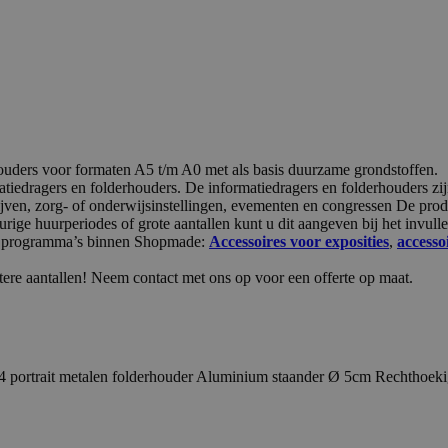
ouders voor formaten A5 t/m A0 met als basis duurzame grondstoffen.
iedragers en folderhouders. De informatiedragers en folderhouders zijn
rijven, zorg- of onderwijsinstellingen, evementen en congressen De p
ge huurperiodes of grote aantallen kunt u dit aangeven bij het invulle
ere programma’s binnen Shopmade:
Accessoires voor exposities
,
access
tere aantallen! Neem contact met ons op voor een offerte op maat.
portrait metalen folderhouder Aluminium staander Ø 5cm Rechthoekig