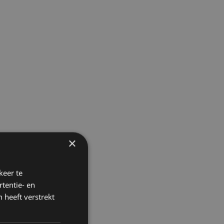
×
keer te
tentie- en
 heeft verstrekt