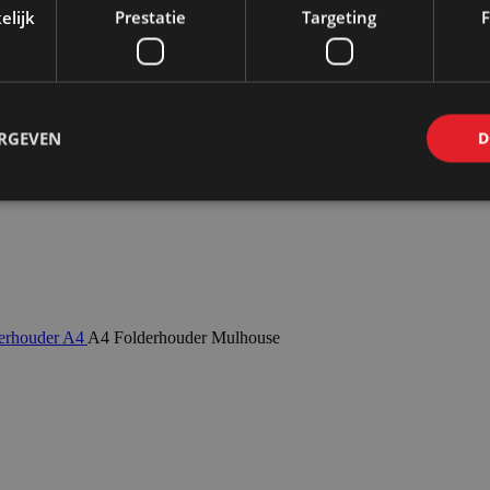
elijk
Prestatie
Targeting
F
ERGEVEN
D
erhouder A4
A4 Folderhouder Mulhouse