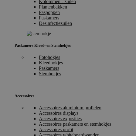
Kolommen - zuilen
Plantenbakken
Paspoppen
Paskamers
Desinfectiezuilen
Paskamers Kleed- en Stemhokjes
Fotohokjes
Kleedhokjes
Paskamers
Stemhokjes
Accessoires
Accessoires aluminium profielen
Accessoires displays
Accessoires exposities
Accessoires paskamers en stemhokjes
Accessoires profit
Accessoires whiteboardwanden