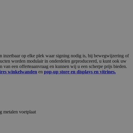
 inzetbaar op elke plek waar signing nodig is, bij bewegwijzering of
roducten worden modulair in onderdelen geproduceerd, u kunt ook uw
n van een offerteaanvraag en kunnen wij u een scherpe prijs bieden.
oires winkelwanden
en
pop-up store en displays en vitrines.
 metalen voetplaat