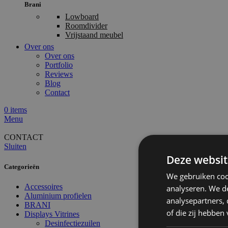
Brani
Lowboard
Roomdivider
Vrijstaand meubel
Over ons
Over ons
Portfolio
Reviews
Blog
Contact
0
items
Menu
CONTACT
Sluiten
Deze websit
Categorieën
We gebruiken coo
Accessoires
analyseren. We de
Aluminium profielen
analysepartners,
BRANI
of die zij hebbe
Displays Vitrines
Desinfectiezuilen