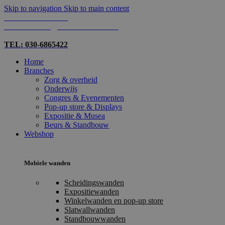
Skip to navigation
Skip to main content
TEL: 030-6865422
MAIL: INFO@SHOPMADE.NL
TEL: 030-6865422
Home
Branches
Zorg & overheid
Onderwijs
Congres & Evenementen
Pop-up store & Displays
Expositie & Musea
Beurs & Standbouw
Webshop
Mobiele wanden
Scheidingswanden
Expositiewanden
Winkelwanden en pop-up store
Slatwallwanden
Standbouwwanden