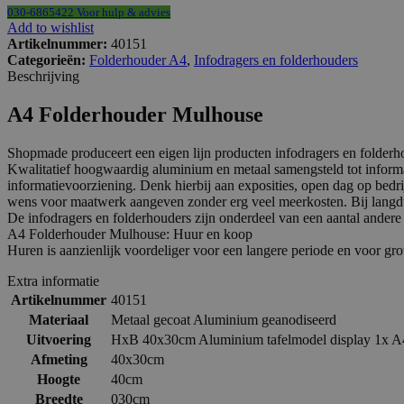
030-6865422 Voor hulp & advies
Add to wishlist
Artikelnummer:
40151
Categorieën:
Folderhouder A4
,
Infodragers en folderhouders
Beschrijving
A4 Folderhouder Mulhouse
Shopmade produceert een eigen lijn producten infodragers en folderh
Kwalitatief hoogwaardig aluminium en metaal samengsteld tot informat
informatievoorziening. Denk hierbij aan exposities, open dag op bed
wens voor maatwerk aangeven zonder erg veel meerkosten. Bij langduri
De infodragers en folderhouders zijn onderdeel van een aantal and
A4 Folderhouder Mulhouse: Huur en koop
Huren is aanzienlijk voordeliger voor een langere periode en voor gro
Extra informatie
Artikelnummer
40151
Materiaal
Metaal gecoat Aluminium geanodiseerd
Uitvoering
HxB 40x30cm Aluminium tafelmodel display 1x A4 
Afmeting
40x30cm
Hoogte
40cm
Breedte
030cm