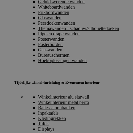
Geluidswerende wanden
Whiteboardwanden
Prikbordwanden
Glaswanden
Peesdoekenwanden
Themawanden - schaduw/silhouettedoeken
Pipe en drape wanden
Posterwanden
Posterborden
Gaaswanden
Bureauschermen
Hoekoplossingen wanden
Tijdelijke winkel-inrichting & Evenement interieur
Winkelinterieur alu slatwall
Winkelinterieur metal perfo
Balies - toonbanken
Inpaktafels
Kledingrekken
Tafels
Displays