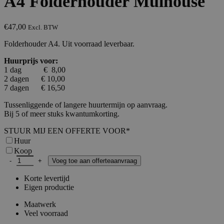
A4 Folderhouder Mulhouse
€
47,00
Excl. BTW
Folderhouder A4. Uit voorraad leverbaar.
Huurprijs voor:
1 dag € 8,00
2 dagen € 10,00
7 dagen € 16,50
Tussenliggende of langere huurtermijn op aanvraag.
Bij 5 of meer stuks kwantumkorting.
STUUR MIJ EEN OFFERTE VOOR
*
Huur
Koop
A4 Folderhouder Mulhouse aantal
Voeg toe aan offerteaanvraag
Korte levertijd
Eigen productie
Maatwerk
Veel voorraad