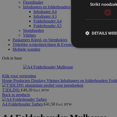
Floordisplay
Strikt noodzak
Infodragers en folderhouders
Infodrager A4
Infodrager A3
Folderhouder A4
Folderhouder A5
Stoepborden
DETAILS WE
Vitrines
Paskamers Kleed- en Stemhokjes
Tijdelijke winkelinrichting & Evenement interieur
Mobiele wanden
Ook te huur
Klik voor vergroting
Home
Producten
Displays Vitrines
Infodragers en folderhouders
Fold
T3DLD91
€
49,20
Excl. BTW
Back to products
A4 Folderhouder Tarbes
€
41,50
Excl. BTW