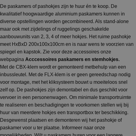
De paskamers of pashokjes zijn te huur én te koop. De
kwalitatief hoogwaardige aluminium paskamers kunnen in
diverse opstellingen worden gecombineerd. Als stand-alone
maar ook met zijdelings of ruggelings geschakelde
aanbouwunits van 2, 3, 4 of meer hokjes. Het ruime pashokje
meet HxBxD 200x100x100cm en is naar wens te voorzien van
spiegel en kapstok. Zie voor deze accessoires onze
webpagina
Acccessoires paskamers en stemhokjes
.
Met de CBX-klem wordt er gemonteerd metbehulp van een
inbussleutel. Met de FLX-klem is er geen gereedschap nodig
voor montage, met het kliksysteem bouwt u moeiteloos snel
zelf op. De pashokjes zijn demontabel en dus geschikt voor
vervoer in een personenwagen. Om minimale transportruimte
te realiseren en beschadigingen te voorkomen stellen wij bij
huur van meerdere hokjes een transportbox ter beschikking.
Desgewenst plaatsen en demonteren wij het pashokje of
paskamer voor u ter plaatse. Informeer naar onze
mogelijkheden. Wilt u paskamers huren voor een langere