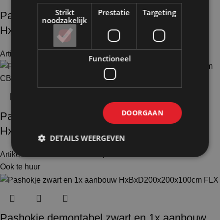
Strikt
Prestatie
Targeting
Pashokje demontabel wit en 2x aanbouw
noodzakelijk
HxBxD200x300x100cm CBX
Artikelnummer: 50106
€
1.471,50
Excl. BTW
Functioneel
DOORGAAN
Pashokje demontabel zwart en 1x aanbouw
HxBxD200x200x100cm CBX
DETAILS WEERGEVEN
Artikelnummer: 51105
€
1.170,50
Excl. BTW
Ook te huur
Pashokje demontabel zwart en 1x aanbouw