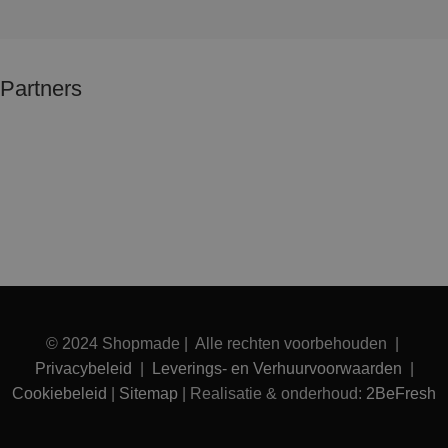
Partners
© 2024 Shopmade | Alle rechten voorbehouden |
Privacybeleid
|
Leverings- en Verhuurvoorwaarden
|
Cookiebeleid
|
Sitemap
| Realisatie & onderhoud:
2BeFresh