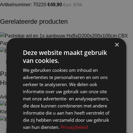
Artikelnummer: 70220
€
49,90
Excl. BTW
Gerelateerde producten
×
Deze website maakt gebruik
van cookies.
We gebruiken cookies om inhoud en
Pashokje demontabel wit en 1x aanbouw
advertenties te personaliseren en om ons
HxBxD200x200x100cm CBX
verkeer te analyseren. We delen ook
informatie over uw gebruik van onze site
Artikelnummer: 50105
€
1.004,00
Excl. BTW
met onze advertentie- en analysepartners,
die deze kunnen combineren met andere
informatie die u aan hen heeft verstrekt of
die zij hebben verzameld door uw gebruik
van hun diensten.
Privacybeleid