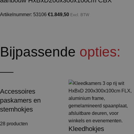
aanbouw HxBxD200x300x100cm CBX
Artikelnummer: 53106
€
1.849,50
Excl. BTW
Bijpassende
opties:
Accessoires
paskamers en
stemhokjes
28 producten
Kleedhokjes