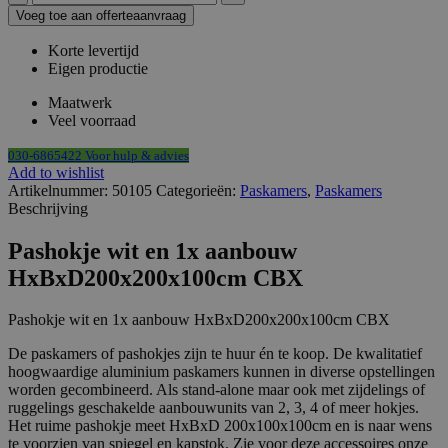
demontabel
Voeg toe aan offerteaanvraag
wit
en
Korte levertijd
1x
Eigen productie
aanbouw
HxBxD200x200x100cm
Maatwerk
CBX
Veel voorraad
aantal
030-6865422 Voor hulp & advies
Add to wishlist
Artikelnummer:
50105
Categorieën:
Paskamers
,
Paskamers
Beschrijving
Pashokje wit en 1x aanbouw
HxBxD200x200x100cm CBX
Pashokje wit en 1x aanbouw HxBxD200x200x100cm CBX
De paskamers of pashokjes zijn te huur én te koop. De kwalitatief
hoogwaardige aluminium paskamers kunnen in diverse opstellingen
worden gecombineerd. Als stand-alone maar ook met zijdelings of
ruggelings geschakelde aanbouwunits van 2, 3, 4 of meer hokjes.
Het ruime pashokje meet HxBxD 200x100x100cm en is naar wens
te voorzien van spiegel en kapstok. Zie voor deze accessoires onze