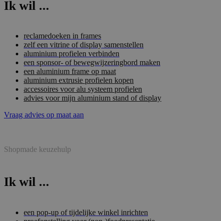
Ik wil ...
reclamedoeken in frames
zelf een vitrine of display samenstellen
aluminium profielen verbinden
een sponsor- of bewegwijzeringbord maken
een aluminium frame op maat
aluminium extrusie profielen kopen
accessoires voor alu systeem profielen
advies voor mijn aluminium stand of display
Vraag advies op maat aan
Shopmade keuzehulp
Ik wil ...
een pop-up of tijdelijke winkel inrichten