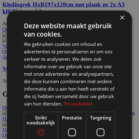
Kledingrek HxB197x120cm met plank en 2x A3
kliklijst op wielen
×
Artikelnummer: 50550
€
254,00
Excl. BTW
Deze website maakt gebruik
Ook te huur
van cookies.
We gebruiken cookies om inhoud en
Voeg toe aan offerteaanvraag
advertenties te personaliseren en om ons
Quick view
Add to wishlist
verkeer te analyseren. We delen ook
informatie over uw gebruik van onze site
Verlichting LED-tube tbv stemhok of pashokje
met onze advertentie- en analysepartners,
die deze kunnen combineren met andere
Artikelnummer: 70220
€
49,90
Excl. BTW
informatie die u aan hen heeft verstrekt of
Gerelateerde producten
die zij hebben verzameld door uw gebruik
van hun diensten.
Privacybeleid
Ook te huur
Strikt
Prestatie
Targeting
noodzakelijk
Voeg toe aan offerteaanvraag
Quick view