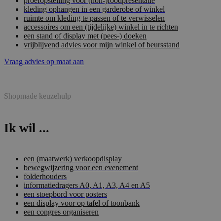
proefopstelling voor (non-)foodpresentatie
kleding ophangen in een garderobe of winkel
ruimte om kleding te passen of te verwisselen
accessoires om een (tijdelijke) winkel in te richten
een stand of display met (pees-) doeken
vrijblijvend advies voor mijn winkel of beursstand
Vraag advies op maat aan
Shopmade keuzehulp
Ik wil ...
een (maatwerk) verkoopdisplay
bewegwijzering voor een evenement
folderhouders
informatiedragers A0, A1, A3, A4 en A5
een stoepbord voor posters
een display voor op tafel of toonbank
een congres organiseren