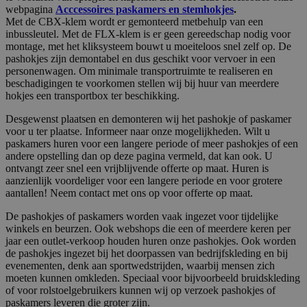
webpagina
Acccessoires paskamers en stemhokjes
.
Met de CBX-klem wordt er gemonteerd metbehulp van een
inbussleutel. Met de FLX-klem is er geen gereedschap nodig voor
montage, met het kliksysteem bouwt u moeiteloos snel zelf op. De
pashokjes zijn demontabel en dus geschikt voor vervoer in een
personenwagen. Om minimale transportruimte te realiseren en
beschadigingen te voorkomen stellen wij bij huur van meerdere
hokjes een transportbox ter beschikking.
Desgewenst plaatsen en demonteren wij het pashokje of paskamer
voor u ter plaatse. Informeer naar onze mogelijkheden. Wilt u
paskamers huren voor een langere periode of meer pashokjes of een
andere opstelling dan op deze pagina vermeld, dat kan ook. U
ontvangt zeer snel een vrijblijvende offerte op maat. Huren is
aanzienlijk voordeliger voor een langere periode en voor grotere
aantallen! Neem contact met ons op voor offerte op maat.
De pashokjes of paskamers worden vaak ingezet voor tijdelijke
winkels en beurzen. Ook webshops die een of meerdere keren per
jaar een outlet-verkoop houden huren onze pashokjes. Ook worden
de pashokjes ingezet bij het doorpassen van bedrijfskleding en bij
evenementen, denk aan sportwedstrijden, waarbij mensen zich
moeten kunnen omkleden. Speciaal voor bijvoorbeeld bruidskleding
of voor rolstoelgebruikers kunnen wij op verzoek pashokjes of
paskamers leveren die groter zijn.