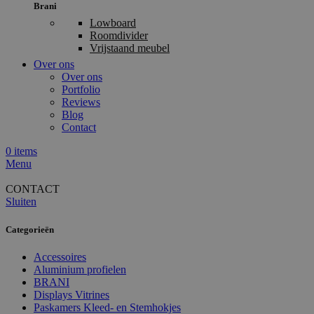
Brani
Lowboard
Roomdivider
Vrijstaand meubel
Over ons
Over ons
Portfolio
Reviews
Blog
Contact
0
items
Menu
CONTACT
Sluiten
Categorieën
Accessoires
Aluminium profielen
BRANI
Displays Vitrines
Paskamers Kleed- en Stemhokjes