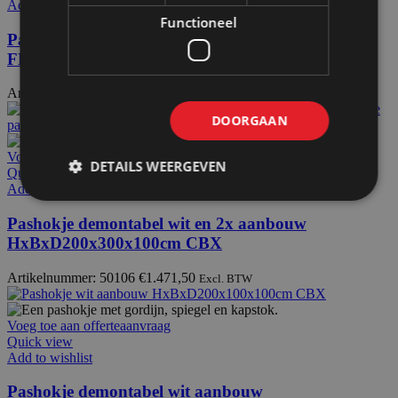
Add to wishlist
Functioneel
Pashokje demontabel wit HxBxD200x100x100cm
FLX
Artikelnummer: 50110
€
594,00
Excl. BTW
DOORGAAN
Voeg toe aan offerteaanvraag
DETAILS WEERGEVEN
Quick view
Add to wishlist
Pashokje demontabel wit en 2x aanbouw
HxBxD200x300x100cm CBX
Artikelnummer: 50106
€
1.471,50
Excl. BTW
Voeg toe aan offerteaanvraag
Quick view
Add to wishlist
Pashokje demontabel wit aanbouw