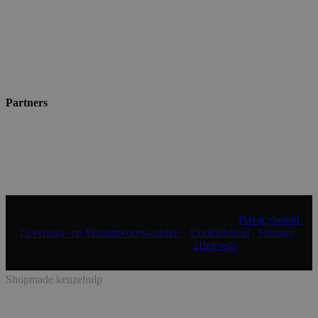
Partners
© 2024 Shopmade | Alle rechten voorbehouden |
Privacybeleid
|
Leverings- en Verhuurvoorwaarden
|
Cookiebeleid
|
Sitemap
|
Realisatie & onderhoud:
2BeFresh
Shopmade keuzehulp