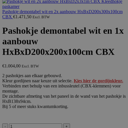
Pashokje demontabel wit en 2x aanbouw HxBxD200x300x100cm
CBX
€
1.471,50
Excl. BTW
Pashokje demontabel wit en 1x
aanbouw
HxBxD200x200x100cm CBX
€
1.004,00
Excl. BTW
2 pashokjes aan elkaar gebouwd.
Kleur gordijnen naar keuze uit selectie.
Kies hier de gordijnkleur.
Verbinden met behulp van een inbussleutel (CBX-klemmen) voor
montage.
De zichtbare afmeting van het paneel in de wand van het pashokje is
HxB138x94cm.
Bij 5 of meer stuks kwantumkorting.
Pashokje