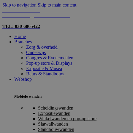
Skip to navigation
Skip to main content
TEL: 030-6865422
MAIL: INFO@SHOPMADE.NL
TEL: 030-6865422
Home
Branches
Zorg & overheid
Onderwijs
Congres & Evenementen
Pop-up store & Displays
Expositie & Musea
Beurs & Standbouw
Webshop
Mobiele wanden
Scheidingswanden
Expositiewanden
Winkelwanden en pop-up store
Slatwallwanden
Standbouwwanden