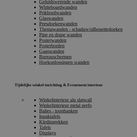
Geluidswerende wanden
Whiteboardwanden
Prikbordwanden
Glaswanden
Peesdoekenwanden
Themawanden - schaduw/silhouettedoeken
Pipe en drape wanden
Posterwanden
Posterborden
Gaaswanden
Bureauschermen
Hoekoplossingen wanden
Tijdelijke winkel-inrichting & Evenement interieur
Winkelinterieur alu slatwall
Winkelinterieur metal perfo
Balies - toonbanken
Inpaktafels
Kledingrekken
Tafels
Displays